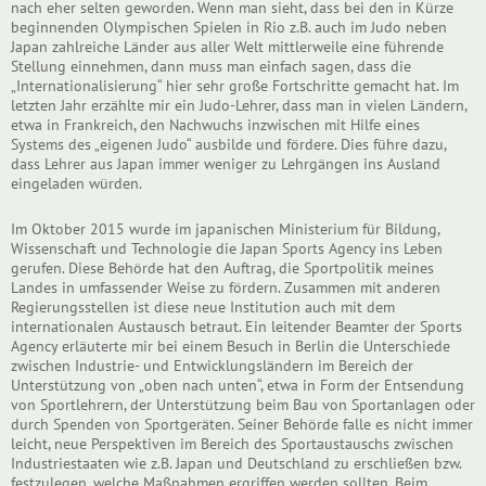
nach eher selten geworden. Wenn man sieht, dass bei den in Kürze
beginnenden Olympischen Spielen in Rio z.B. auch im Judo neben
Japan zahlreiche Länder aus aller Welt mittlerweile eine führende
Stellung einnehmen, dann muss man einfach sagen, dass die
„Internationalisierung“ hier sehr große Fortschritte gemacht hat. Im
letzten Jahr erzählte mir ein Judo-Lehrer, dass man in vielen Ländern,
etwa in Frankreich, den Nachwuchs inzwischen mit Hilfe eines
Systems des „eigenen Judo“ ausbilde und fördere. Dies führe dazu,
dass Lehrer aus Japan immer weniger zu Lehrgängen ins Ausland
eingeladen würden.
Im Oktober 2015 wurde im japanischen Ministerium für Bildung,
Wissenschaft und Technologie die Japan Sports Agency ins Leben
gerufen. Diese Behörde hat den Auftrag, die Sportpolitik meines
Landes in umfassender Weise zu fördern. Zusammen mit anderen
Regierungsstellen ist diese neue Institution auch mit dem
internationalen Austausch betraut. Ein leitender Beamter der Sports
Agency erläuterte mir bei einem Besuch in Berlin die Unterschiede
zwischen Industrie- und Entwicklungsländern im Bereich der
Unterstützung von „oben nach unten“, etwa in Form der Entsendung
von Sportlehrern, der Unterstützung beim Bau von Sportanlagen oder
durch Spenden von Sportgeräten. Seiner Behörde falle es nicht immer
leicht, neue Perspektiven im Bereich des Sportaustauschs zwischen
Industriestaaten wie z.B. Japan und Deutschland zu erschließen bzw.
festzulegen, welche Maßnahmen ergriffen werden sollten. Beim