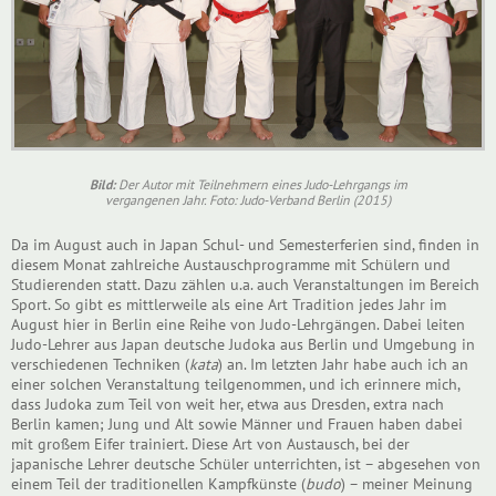
Bild:
Der Autor mit Teilnehmern eines Judo-Lehrgangs im
vergangenen Jahr. Foto: Judo-Verband Berlin (2015)
Da im August auch in Japan Schul- und Semesterferien sind, finden in
diesem Monat zahlreiche Austauschprogramme mit Schülern und
Studierenden statt. Dazu zählen u.a. auch Veranstaltungen im Bereich
Sport. So gibt es mittlerweile als eine Art Tradition jedes Jahr im
August hier in Berlin eine Reihe von Judo-Lehrgängen. Dabei leiten
Judo-Lehrer aus Japan deutsche Judoka aus Berlin und Umgebung in
verschiedenen Techniken (
kata
) an. Im letzten Jahr habe auch ich an
einer solchen Veranstaltung teilgenommen, und ich erinnere mich,
dass Judoka zum Teil von weit her, etwa aus Dresden, extra nach
Berlin kamen; Jung und Alt sowie Männer und Frauen haben dabei
mit großem Eifer trainiert. Diese Art von Austausch, bei der
japanische Lehrer deutsche Schüler unterrichten, ist – abgesehen von
einem Teil der traditionellen Kampfkünste (
budo
) – meiner Meinung