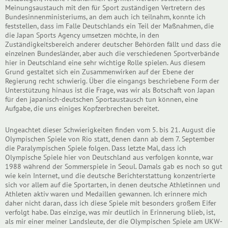
Meinungsaustauch mit den für Sport zuständigen Vertretern des
Bundesinnenministeriums, an dem auch ich teilnahm, konnte ich
feststellen, dass im Falle Deutschlands ein Teil der Maßnahmen, die
die Japan Sports Agency umsetzen möchte, in den
Zuständigkeitsbereich anderer deutscher Behörden fällt und dass die
einzelnen Bundesländer, aber auch die verschiedenen Sportverbände
hier in Deutschland eine sehr wichtige Rolle spielen. Aus diesem
Grund gestaltet sich ein Zusammenwirken auf der Ebene der
Regierung recht schwierig. Über die eingangs beschriebene Form der
Unterstützung hinaus ist die Frage, was wir als Botschaft von Japan
für den japanisch-deutschen Sportaustausch tun können, eine
Aufgabe, die uns einiges Kopfzerbrechen bereitet.
Ungeachtet dieser Schwierigkeiten finden vom 5. bis 21. August die
Olympischen Spiele von Rio statt, denen dann ab dem 7. September
die Paralympischen Spiele folgen. Dass letzte Mal, dass ich
Olympische Spiele hier von Deutschland aus verfolgen konnte, war
1988 während der Sommerspiele in Seoul. Damals gab es noch so gut
wie kein Internet, und die deutsche Berichterstattung konzentrierte
sich vor allem auf die Sportarten, in denen deutsche Athletinnen und
Athleten aktiv waren und Medaillen gewannen. Ich erinnere mich
daher nicht daran, dass ich diese Spiele mit besonders großem Eifer
verfolgt habe. Das einzige, was mir deutlich in Erinnerung blieb, ist,
als mir einer meiner Landsleute, der die Olympischen Spiele am UKW-