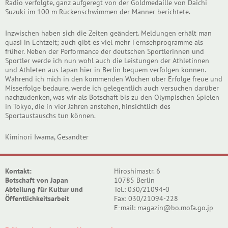
Radio verfolgte, ganz aufgeregt von der Goldmedaille von Daichi
Suzuki im 100 m Rückenschwimmen der Männer berichtete.
Inzwischen haben sich die Zeiten geändert. Meldungen erhält man
quasi in Echtzeit; auch gibt es viel mehr Fernsehprogramme als
früher. Neben der Performance der deutschen Sportlerinnen und
Sportler werde ich nun wohl auch die Leistungen der Athletinnen
und Athleten aus Japan hier in Berlin bequem verfolgen können.
Während ich mich in den kommenden Wochen über Erfolge freue und
Misserfolge bedaure, werde ich gelegentlich auch versuchen darüber
nachzudenken, was wir als Botschaft bis zu den Olympischen Spielen
in Tokyo, die in vier Jahren anstehen, hinsichtlich des
Sportaustauschs tun können.
Kiminori Iwama, Gesandter
Kontakt:
Hiroshimastr. 6
Botschaft von Japan
10785 Berlin
Abteilung für Kultur und
Tel.: 030/21094-0
Öffentlichkeitsarbeit
Fax: 030/21094-228
E-mail: magazin@bo.mofa.go.jp