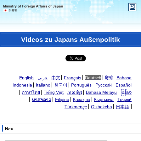
Videos zu Japans Außenpolitik
English
عربي
中文
Français
Deutsch
हिन्दी
Bahasa
Indonesia
Italiano
한국어
Português
Русский
Español
ภาษาไทย
Tiếng Việt
ភាសាខ្មែរ
Bahasa Melayu
မြန်မာ
ພາສາລາວ
Filipino
Қазақша
Кыргызча
Тоҷикӣ
Türkmençe
Oʻzbekcha
日本語
Neu