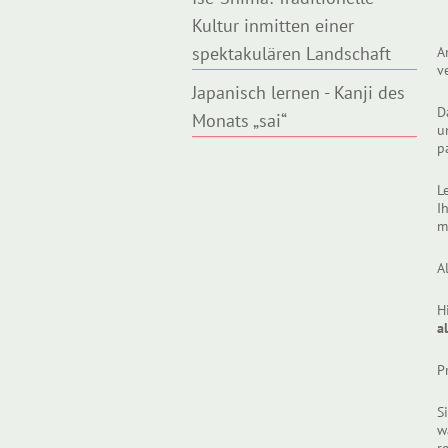
Kultur inmitten einer
spektakulären Landschaft
A
v
Japanisch lernen - Kanji des
D
Monats „sai“
u
p
L
I
m
A
H
al
P
S
w