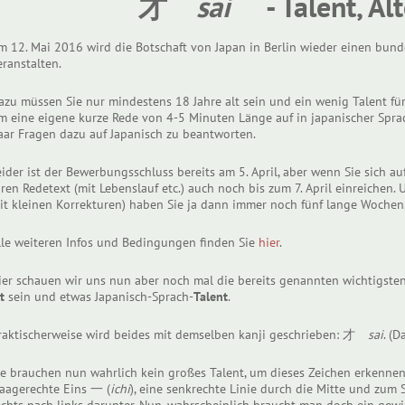
才
sai
- Talent, Alt
m 12. Mai 2016 wird die Botschaft von Japan in Berlin wieder einen bu
eranstalten.
azu müssen Sie nur mindestens 18 Jahre alt sein und ein wenig Talent fü
m eine eigene kurze Rede von 4-5 Minuten Länge auf in japanischer Spra
aar Fragen dazu auf Japanisch zu beantworten.
eider ist der Bewerbungsschluss bereits am 5. April, aber wenn Sie sich au
hren Redetext (mit Lebenslauf etc.) auch noch bis zum 7. April einreichen
it kleinen Korrekturen) haben Sie ja dann immer noch fünf lange Wochen
lle weiteren Infos und Bedingungen finden Sie
hier
.
ier schauen wir uns nun aber noch mal die bereits genannten wichtigst
t
sein und etwas Japanisch-Sprach-
Talent
.
raktischerweise wird beides mit demselben kanji geschrieben: 才
sai
. (D
ie brauchen nun wahrlich kein großes Talent, um dieses Zeichen erkenne
aagerechte Eins 一 (
ichi
), eine senkrechte Linie durch die Mitte und zum