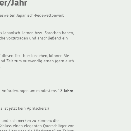
er/Jahr
ndesweiten Japanisch-Redewettbewerb
rs Japanisch-Lernen bzw. -Sprechen haben,
che vorzutragen und anschließend ein
f diesen Text hier beziehen, können Sie
. Und Zeit zum Auswendiglernen (gern auch
.
en Anforderungen an: mindestens 18
Jahre
as ist jetzt kein Aprilscherz!)
n und sich merken zu können: die
 Schluss einen eleganten Querschläger von