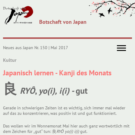
Botschaft von Japan
Neues aus Japan Nr. 150 | Mai 2017
Kultur
Japanisch lernen - Kanji des Monats
良
RYÔ
,
yo(i),
i(i) -
gut
Gerade in schwierigen Zeiten ist es wichtig, sich immer mal wieder
auf das zu konzentrieren, was positiv ist und gut funktioniert.
Das wollen wir im Wonnemonat Mai hier auch ganz wortwörtlich mit
dem Zeichen für „gut“ tun: 良
RYÔ
yo(i)
i(i)
gut.