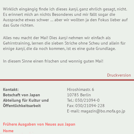
Wirklich eingängig finde ich dieses
kanji
, ganz ehrlich gesagt, nicht.
Es erinnert mich an nichts Besonderes und mir fällt sogar die
Aussprache etwas schwer … aber wir wollten ja den Fokus lieber auf
das Gute richten.
Alles neu macht der Mai! Dies
kanji
nehmen wir einfach als
Gehirntraining, lernen die sieben Striche ohne Scheu und allein für
einige
kanji
, die da noch kommen, ist es eine gute Grundlage.
In diesem Sinne einen frischen und wonnig guten Mai!
Druckversion
Kontakt:
Hiroshimastr. 6
Botschaft von Japan
10785 Berlin
Abteilung für Kultur und
Tel.: 030/21094-0
Öffentlichkeitsarbeit
Fax: 030/21094-228
E-mail: magazin@bo.mofa.go.jp
Frühere Ausgaben von Neues aus Japan
Home