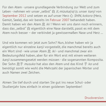
Für den Atem - unsere grundlegende Verbindung zur Welt und zum
Leben - nehmen wir unser „selbst“ 自
JI
,
mizuka(ra)
(s. unser
kanji
von
September 2012
und setzen es auf unser Herz 心
SHIN
,
kokoro
(Herz,
Gemüt, Seele), das wir bereits im
Februar 2007
behandelt haben.
Damit haben wir den Atem 息
iki
! Wenn wir uns dann noch erinnern,
dass das „selbst“ 自 eigentlich eine Nase darstellt, passt es mit dem
Atem noch besser – der verbindet ja gewissermaßen Nase und Herz …
Und wie kommen wir jetzt zum Sohn? Nun, bisher haben wir ja
eigentlich nur einzelne
kanji
vorgestellt, die manchmal bereits auch
ein Wort sind - wie unser Atem 息
iki
- und manchmal zwar ein
Bedeutungsfeld haben, aber für ein Wort erst mit einem weiteren
kanji
zusammengesetzt werden müssen - die sogenannten Komposita.
Der Sohn 息子
musuko
hat also den Atem und das Kind 子
ko
und
benötigt somit wie wohl die Mehrzahl der japanischen Wörter und
auch Namen zwei Zeichen.
Atmen Sie tief durch und starten Sie gut ins neue Schul- oder
Studienjahr bzw. einfach in einen goldenen September!
Druckversion