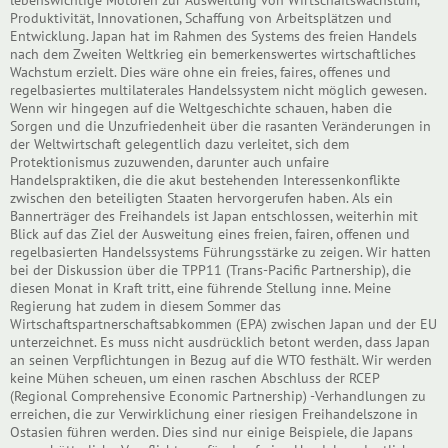
Produktivität, Innovationen, Schaffung von Arbeitsplätzen und
Entwicklung. Japan hat im Rahmen des Systems des freien Handels
nach dem Zweiten Weltkrieg ein bemerkenswertes wirtschaftliches
Wachstum erzielt. Dies wäre ohne ein freies, faires, offenes und
regelbasiertes multilaterales Handelssystem nicht möglich gewesen.
Wenn wir hingegen auf die Weltgeschichte schauen, haben die
Sorgen und die Unzufriedenheit über die rasanten Veränderungen in
der Weltwirtschaft gelegentlich dazu verleitet, sich dem
Protektionismus zuzuwenden, darunter auch unfaire
Handelspraktiken, die die akut bestehenden Interessenkonflikte
zwischen den beteiligten Staaten hervorgerufen haben. Als ein
Bannerträger des Freihandels ist Japan entschlossen, weiterhin mit
Blick auf das Ziel der Ausweitung eines freien, fairen, offenen und
regelbasierten Handelssystems Führungsstärke zu zeigen. Wir hatten
bei der Diskussion über die TPP11 (Trans-Pacific Partnership), die
diesen Monat in Kraft tritt, eine führende Stellung inne. Meine
Regierung hat zudem in diesem Sommer das
Wirtschaftspartnerschaftsabkommen (EPA) zwischen Japan und der EU
unterzeichnet. Es muss nicht ausdrücklich betont werden, dass Japan
an seinen Verpflichtungen in Bezug auf die WTO festhält. Wir werden
keine Mühen scheuen, um einen raschen Abschluss der RCEP
(Regional Comprehensive Economic Partnership) -Verhandlungen zu
erreichen, die zur Verwirklichung einer riesigen Freihandelszone in
Ostasien führen werden. Dies sind nur einige Beispiele, die Japans