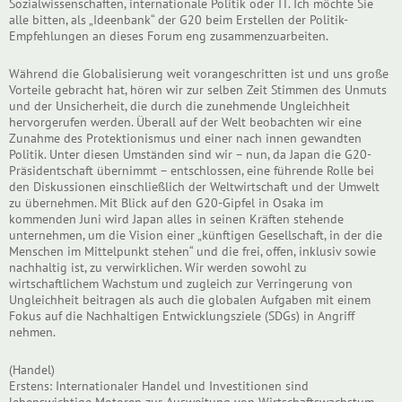
Sozialwissenschaften, internationale Politik oder IT. Ich möchte Sie
alle bitten, als „Ideenbank“ der G20 beim Erstellen der Politik-
Empfehlungen an dieses Forum eng zusammenzuarbeiten.
Während die Globalisierung weit vorangeschritten ist und uns große
Vorteile gebracht hat, hören wir zur selben Zeit Stimmen des Unmuts
und der Unsicherheit, die durch die zunehmende Ungleichheit
hervorgerufen werden. Überall auf der Welt beobachten wir eine
Zunahme des Protektionismus und einer nach innen gewandten
Politik. Unter diesen Umständen sind wir – nun, da Japan die G20-
Präsidentschaft übernimmt – entschlossen, eine führende Rolle bei
den Diskussionen einschließlich der Weltwirtschaft und der Umwelt
zu übernehmen. Mit Blick auf den G20-Gipfel in Osaka im
kommenden Juni wird Japan alles in seinen Kräften stehende
unternehmen, um die Vision einer „künftigen Gesellschaft, in der die
Menschen im Mittelpunkt stehen“ und die frei, offen, inklusiv sowie
nachhaltig ist, zu verwirklichen. Wir werden sowohl zu
wirtschaftlichem Wachstum und zugleich zur Verringerung von
Ungleichheit beitragen als auch die globalen Aufgaben mit einem
Fokus auf die Nachhaltigen Entwicklungsziele (SDGs) in Angriff
nehmen.
(Handel)
Erstens: Internationaler Handel und Investitionen sind
lebenswichtige Motoren zur Ausweitung von Wirtschaftswachstum,