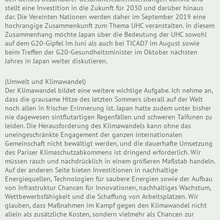
stellt eine Investition in die Zukunft für 2030 und darüber hinaus
dar. Die Vereinten Nationen werden daher im September 2019 eine
hochrangige Zusammenkunft zum Thema UHC veranstalten. In diesem
Zusammenhang möchte Japan über die Bedeutung der UHC sowohl
auf dem G20-Gipfel im Juni als auch bei TICAD7 im August sowie
beim Treffen der G20-Gesundheitsminister im Oktober nächsten
Jahres in Japan weiter diskutieren.
(Umwelt und Klimawandel)
Der Klimawandel bildet eine weitere wichtige Aufgabe. Ich nehme an,
dass die grausame Hitze des letzten Sommers überall auf der Welt
noch allen in frischer Erinnerung ist. Japan hatte zudem unter bisher
nie dagewesen sintflutartigen Regenfällen und schweren Taifunen zu
leiden. Die Herausforderung des Klimawandels kann ohne das
uneingeschränkte Engagement der ganzen internationalen
Gemeinschaft nicht bewältigt werden, und die dauerhafte Umsetzung
des Pariser Klimaschutzabkommens ist dringend erforderlich. Wir
müssen rasch und nachdrücklich in einem größeren Maßstab handeln.
Auf der anderen Seite bieten Investitionen in nachhaltige
Energiequellen, Technologien für saubere Energien sowie der Aufbau
von Infrastruktur Chancen für Innovationen, nachhaltiges Wachstum,
Wettbewerbsfähigkeit und die Schaffung von Arbeitsplätzen. Wir
glauben, dass Maßnahmen im Kampf gegen den Klimawandel nicht
allein als zusätzliche Kosten, sondern vielmehr als Chancen zur