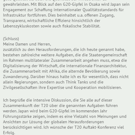
gewährleisten. Mit Blick auf den G20-Gipfel in Osaka wird Japan sein
Engagement zur Schaffung internationaler Qualitätsstandards für
Infrastruktur fortführen. Dies beinhaltet u.a. offenen Zugang,
Transparenz, wirtschaftliche Effizienz hinsichtlich der
Lebenszykluskosten sowie auch fiskalische Stabilität.
(Schluss)
Meine Damen und Herren,
zusätzlich zu den Herausforderungen, die ich heute genannt habe,
bestehen zahlreiche weitere Aufgaben, die die Staatengemeinschaft
im Rahmen multilateraler Zusammenarbeit angehen muss, etwa die
Digitalisierung der Wirtschaft, die internationale Finanzarchitektur,
die Zusammenarbeit mit Afrika, die alternde Bevölkerung sowie
Zuwanderung. Darüber hinaus halte ich es für wesentlich, dass nicht
allein Regierungen, sondern auch Think Tanks und die
Zivilgesellschaften ihre Expertise und Kooperation mobilisieren.
Ich begrüße die intensive Diskussion, die Sie alle auf dieser
Zusammenkunft der T20 über die genannten Aufgaben führen
werden. Japan wird beim G20-Gipfel im kommenden Jahr
Führungsstärke zeigen, indem es eine Vielzahl von Meinungen und
Ansichten zur Lösung der globalen Herausforderungen
berücksichtigen wird. Ich wünsche der T20 Auftakt-Konferenz viel
Erfolg.