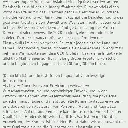
Verbesserung der Wettbewerbsfähigkeit aufgefasst werden sollten.
Darüber hinaus bildet die Inangriffnahme des Klimawandels einen
wichtigen Pfeiler für das Erreichen der SDGs. Auf dieser Grundlage
wird die Regierung von Japan den Fokus auf die Beschleunigung des
positiven Kreislaufs von Umwelt und Wachstum richten. Japan wird
bei der Diskussion über die vollständige Umsetzung des Pariser
Klimaschutzabkommens, die 2020 beginnt, eine führende Rolle
spielen. Darüber hinaus dürfen wir nicht das Problem des
Plastikmülls im Meer vergessen. Es ist für jedes einzelne Land und
seine Bürger wichtig, dieses Problem als eigene Agenda in Angriff zu
nehmen. Wir möchten auf dem G20-Gipfel in Osaka eine Initiative für
effektive Maßnahmen zur Bekämpfung dieses Problems vorstellen
und beim globalen Engagement die Führung übernehmen.
(Konnektivität und Investitionen in qualitativ hochwertige
Infrastruktur)
Als letzter Punkt ist es zur Erreichung weltweiten
Wirtschaftswachstums und nachhaltiger Entwicklung in den
Entwicklungsländern von wesentlicher Bedeutung, die physische,
zwischenmenschliche und institutionelle Konnektivität zu erweitern
und dadurch den Austausch von Personen, Waren und Kapital zu
stimulieren. Auf der anderen Seite kann Infrastruktur von schlechter
Qualität ein Hindernis für wirtschaftliches Wachstum und für die
Ausweitung der Konnektivität bilden. Es ist daher wichtig, sowohl die
gute Qualität als auch die Quantität der Infrastruktur zu