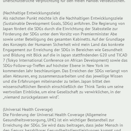
unerschütterliche Verpflichtung für den freien Handel verdeutlichen.
(Nachhaltige Entwicklungsziele)
Als nächsten Punkt möchte ich die Nachhaltigen Entwicklungsziele
(Sustainable Development Goals, SDGs) anführen. Die Regierung von
Japan fördert die SDGs durch die Einrichtung der Stabsstelle zur
Förderung der SDGs unter dem Vorsitz von Premierminister Abe
sowie unter Beteiligung des gesamten Kabinetts. Auf der Grundlage
des Konzepts der Humanen Sicherheit wird mein Land das konkrete
Engagement zur Erreichung der SDGs in Bereichen wie Gesundheit
und Bildung mit Blick auf die in Japan stattfindenden G20 und TICAD
7 (Tokyo International Conference on African Development) sowie das
SDGs-Follow-up-Treffen auf höchster Ebene in New York im
kommenden Jahr beschleunigen. Das Erreichen der SDGs verlangt von
allen Akteuren, eng zusammenzuarbeiten und das jeweilige Wissen
und die Erfahrungen miteinander zu teilen. Japan bittet den
wissenschaftlichen Bereich einschließlich der Think Tanks um seine
wertvollen Einblicke, um eine Gesellschaft zu verwirklichen, in der
„niemand zurückgelassen wird“.
(Universal Health Coverage)
Die Förderung der Universal Health Coverage (Allgemeine
Gesundheitsversorgung, UHC) ist ein wichtiger Bestandteil zur
Erreichung der SDGs. Sie wird dazu beitragen, dass jeder Mensch in
den Genuss bezahlbarer Gesundheitsdienstleistungen kommt und