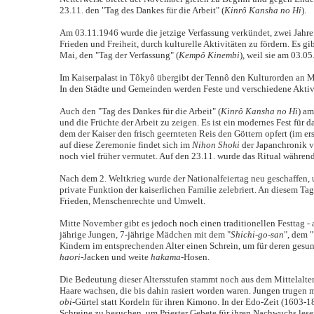
23.11. den "Tag des Dankes für die Arbeit" (
Kinrô Kansha no Hi
).
Am 03.11.1946 wurde die jetzige Verfassung verkündet, zwei Jahre 
Frieden und Freiheit, durch kulturelle Aktivitäten zu fördern. Es g
Mai, den "Tag der Verfassung" (
Kempô Kinembi
), weil sie am 03.05
Im Kaiserpalast in Tôkyô übergibt der Tennô den Kulturorden an M
In den Städte und Gemeinden werden Feste und verschiedene Aktivit
Auch den "Tag des Dankes für die Arbeit" (
Kinrô Kansha no Hi
) am
und die Früchte der Arbeit zu zeigen. Es ist ein modernes Fest für d
dem der Kaiser den frisch geernteten Reis den Göttern opfert (im er
auf diese Zeremonie findet sich im
Nihon Shoki
der Japanchronik v
noch viel früher vermutet. Auf den 23.11. wurde das Ritual während
Nach dem 2. Weltkrieg wurde der Nationalfeiertag neu geschaffen, u
private Funktion der kaiserlichen Familie zelebriert. An diesem T
Frieden, Menschenrechte und Umwelt.
Mitte November gibt es jedoch noch einen traditionellen Festtag - 
jährige Jungen, 7-jährige Mädchen mit dem "
Shichi-go-san
", dem 
Kindern im entsprechenden Alter einen Schrein, um für deren gesu
haori
-Jacken und weite
hakama
-Hosen.
Die Bedeutung dieser Altersstufen stammt noch aus dem Mittelalter
Haare wachsen, die bis dahin rasiert worden waren. Jungen trugen 
obi
-Gürtel statt Kordeln für ihren Kimono. In der Edo-Zeit (1603-
Schreine zu besuchen, um Priester Gebete für ihren Nachwuchs lese