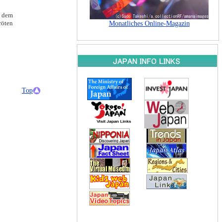
h dem
röten
Top