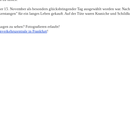
der 15. November als besonders glücksbringender Tag ausgewählt worden war. Nac
rstangen" für ein langes Leben gekauft. Auf der Tüte waren Kraniche und Schildk
Augen zu sehen? Fotografieren erlaubt!
verkehrszentrale in Frankfurt
!