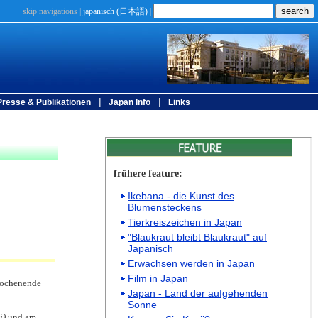
skip navigations
|
japanisch (
日本語
)
|
|
|
Presse & Publikationen
Japan Info
Links
 Wochenende
i)
und am