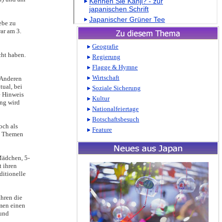
ebe zu
ar am 3.
cht haben.
r Anderen
tual, bei
te Hinweis
ung wird
och als
en Themen
Mädchen, 5-
t ihren
ditionelle
ahren die
men einen
 und