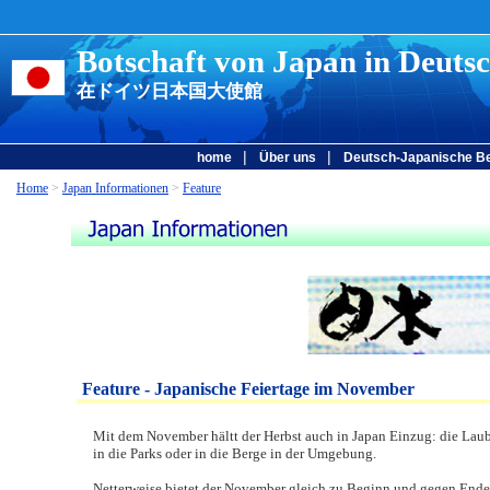
Botschaft von Japan in Deuts
在ドイツ日本国大使館
|
|
home
Über uns
Deutsch-Japanische B
Home
>
Japan Informationen
>
Feature
Feature - Japanische Feiertage im November
Mit dem November hältt der Herbst auch in Japan Einzug: die Laub
in die Parks oder in die Berge in der Umgebung.
Netterweise bietet der November gleich zu Beginn und gegen Ende je