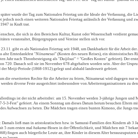
später wurde der Tag zum Nationalen Feiertag um die Ideale der Verfassung, die Li
ibt jedoch noch einen weiteren Nationalen Feiertag anlässlich der Verfassung und zw
.1947 in Kraft trat.
enschen, die sich in den Bereichen Kultur, Kunst oder Wissenschaft verdient gema
äten veranstaltet, Bürgergruppen und Vereine stellen sich vor.
 23.11. gibt es als Nationalen Feiertag seit 1948, um Dankbarkeit für die Arbeit de
as alte Erntedankfest "
Niinamesai
" (Kosten des neuen Reises), ein shintoistisches Ri
sten Jahr nach Thronbesteigung als "
Daijôsai
" = "Großes Kosten" gefeiert). Der ers
on 720. Danach soll sie im November 678 abgehalten worden sein. Aber der Urspr
 der Meiji-Periode (1868-1912) gelegt und alsbald landesweit gefeiert.
m die erweiterten Rechte für die Arbeiter zu feiern, Niinamesai wird dagegen nur n
ag werden diverse Feste ausgerichtet insbesondere von Arbeiterorganisationen zu d
allerdings ist der nicht arbeitsfrei: am 15. November werden 3-jährige Jungen und 
"7-5-3-Fest" gefeiert. An einem Sonntag um dieses Datum herum besuchen Eltern mi
ndes Aufwachsen zu beten. Die Mädchen tragen einen bunten Kimono, die Jungs tra
. Damals ließ man in aristokratischen bzw. in Samurai-Familien den Kindern ab 3 J
mit 5 zum ersten mal
hakama
-Hosen in der Öffentlichkeit, und Mädchen mit 7 beka
1868) fingen auch bürgerliche Leute an, ihre Kinder in diesem Alter herauszuputzen
n zu lassen.