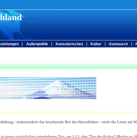
chland
|
|
|
|
|
eziehungen
Außenpolitik
Konsularisches
Kultur
Austausch
färbung - insbesondere das leuchtende Rot der Ahornblätter - zieht die Leute am
 einen zusätzlichen arbeitsfreien Tag: am 3.11. den "Tag der Kultur" (
Bunka no H