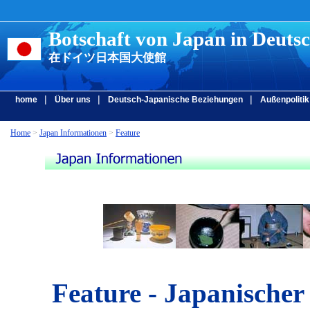
Botschaft von Japan in Deuts
在ドイツ日本国大使館
|
|
|
home
Über uns
Deutsch-Japanische Beziehungen
Außenpolitik
Home
>
Japan Informationen
>
Feature
Feature - Japanische