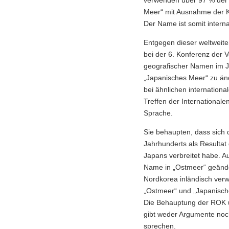
verwenden über 97 % der 
Meer“ mit Ausnahme der K
Der Name ist somit internat
Entgegen dieser weltweit
bei der 6. Konferenz der 
geografischer Namen im Ja
„Japanisches Meer“ zu änd
bei ähnlichen internation
Treffen der International
Sprache.
Sie behaupten, dass sich
Jahrhunderts als Resultat
Japans verbreitet habe. A
Name in „Ostmeer“ geände
Nordkorea inländisch ver
„Ostmeer“ und „Japanisch
Die Behauptung der ROK u
gibt weder Argumente noch
sprechen.