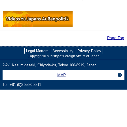
Page Top
Legal Matters
Accessibility
Privacy Policy
Copyright © Ministry of Foreign Affairs of Japan
2-2-1 Kasumigaseki, Chiyoda-ku, Tokyo 100
-
8919, Japan
MAP
Tel: +81
-
(0)3
-
3580
-
3311