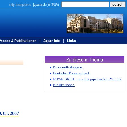
skip navigations
|
japanisch (
日本語
)
|
|
|
Presse & Publikationen
Japan Info
Links
9. 03. 2007