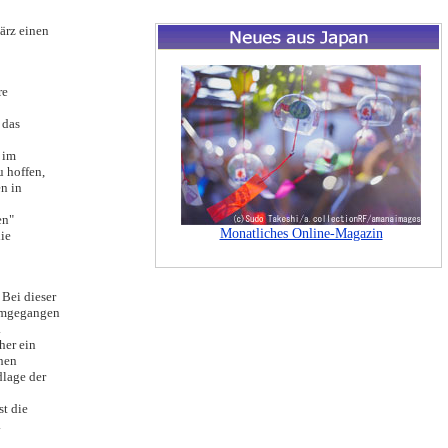
ärz einen
re
 das
 im
u hoffen,
n in
en"
ie
 Bei dieser
 umgegangen
.
her ein
chen
dlage der
st die
.