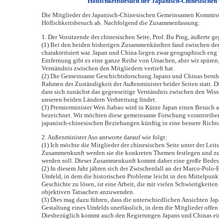
Höflichkeitsbesuch der Japanisch-Chinesische
Die Mitglieder der Japanisch-Chinesischen Gemeinsamen Kommissi
Höflichkeitsbesuch ab. Nachfolgend die Zusammenfassung:
1. Der Vorsitzende der chinesischen Seite, Prof. Bu Ping, äußerte 
(1) Bei den beiden bisherigen Zusammenkünften fand zwischen den
charakterisiert war. Japan und China liegen zwar geographisch eng b
Entfernung gibt es eine ganze Reihe von Ursachen, aber wir spüren
Verständnis zwischen den Mitgliedern vertieft hat.
(2) Die Gemeinsame Geschichtsforschung Japans und Chinas beruht 
Rahmen der Zuständigkeit der Außenminister beider Seiten statt. Di
dass sich zunächst das gegenseitige Verständnis zwischen den Wiss
unseren beiden Ländern Verbreitung findet.
(3) Premierminister Wen Jiabao wird in Kürze Japan einen Besuch a
bezeichnet. Wir möchten diese gemeinsame Forschung vorantreiben,
japanisch-chinesischen Beziehungen künftig in eine bessere Richt
2. Außenminister Aso antworte darauf wie folgt:
(1) Ich möchte die Mitglieder der chinesischen Seite unter der Lei
Zusammenkunft werden sie die konkreten Themen festlegen und zug
werden soll. Dieser Zusammenkunft kommt daher eine große Bedeutu
(2) In diesem Jahr jähren sich der Zwischenfall an der Marco-Polo
Umfeld, in dem die historischen Probleme leicht in den Mittelpunk
Geschichte zu lösen, ist eine Arbeit, die mit vielen Schwierigkeite
objektiven Tatsachen anzuwenden.
(3) Dies mag dazu führen, dass die unterschiedlichen Ansichten Jap
Gestaltung eines Umfelds unerlässlich, in dem die Mitglieder offe
Diesbezüglich kommt auch den Regierungen Japans und Chinas ein