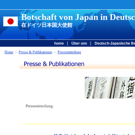
Botschaft von Japan in Deuts
在ドイツ日本国大使館
|
|
home
Über uns
Deutsch-Japanische B
Home
＞
Presse & Publikationen
＞
Pressemitteilung
Pressemitteilung: