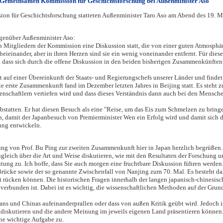
n Gemeinsamen Kommission für Geschichtsforschung bei Außenminister Aso
on für Geschichtsforschung statteten Außenminister Taro Aso am Abend des 19. M
gegenüber Außenminister Aso:
 Mitgliedern der Kommission eine Diskussion statt, die von einer guten Atmosphä
eieinander, aber in ihren Herzen sind sie ein wenig voneinander entfernt. Für diese
, dass sich durch die offene Diskussion in den beiden bisherigen Zusammenkünften
auf einer Übereinkunft der Staats- und Regierungschefs unserer Länder und findet
e erste Zusammenkunft fand im Dezember letzten Jahres in Beijing statt. Es steht z
enschaftlern vertiefen wird und dass dieses Verständnis dann auch bei den Mensche
bstatten. Er hat diesen Besuch als eine "Reise, um das Eis zum Schmelzen zu bring
 damit der Japanbesuch von Premierminister Wen ein Erfolg wird und damit sich d
ung entwickeln.
tung von Prof. Bu Ping zur zweiten Zusammenkunft hier in Japan herzlich begrüßen.
leich über die Art und Weise diskutieren, wie mit den Resultaten der Forschung
ng zu. Ich hoffe, dass Sie auch morgen eine fruchtbare Diskussion führen werden
-Brücke sowie der so genannte Zwischenfall von Nanjing zum 70. Mal. Es besteht da
t rücken können. Die historischen Fragen innerhalb der langen japanisch-chinesis
n verbunden ist. Dabei ist es wichtig, die wissenschaftlichen Methoden auf der Grun
ans und Chinas aufeinanderprallen oder dass von außen Kritik geübt wird. Jedoch i
n diskutieren und die andere Meinung im jeweils eigenen Land präsentieren können
e wichtige Aufgabe zu.