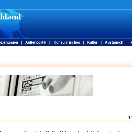
chland
|
|
|
|
|
eziehungen
Außenpolitik
Konsularisches
Kultur
Austausch
1