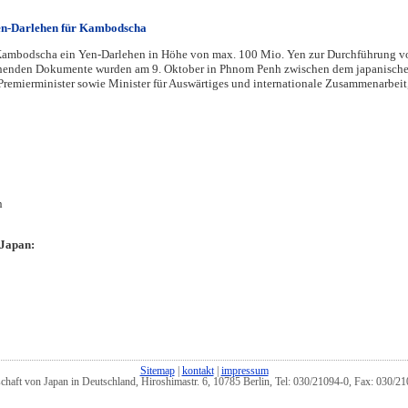
n-Darlehen für Kambodscha
 Kambodscha ein Yen-Darlehen in Höhe von max. 100 Mio. Yen zur Durchführung v
henden Dokumente wurden am 9. Oktober in Phnom Penh zwischen dem japanisch
remierminister sowie Minister für Auswärtiges und internationale Zusammenarbeit,
n
inistry of Foreign Affairs of Japan:
Sitemap
|
kontakt
|
impressum
schaft von Japan in Deutschland, Hiroshimastr. 6, 10785 Berlin, Tel: 030/21094-0, Fax: 030/2