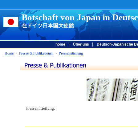
Botschaft von Japan in Deuts
在ドイツ日本国大使館
|
|
home
Über uns
Deutsch-Japanische B
Home
＞
Presse & Publikationen
＞
Pressemitteilung
Pressemitteilung: