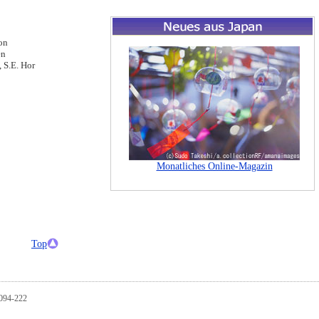
on
en
 S.E. Hor
Top
1094-222