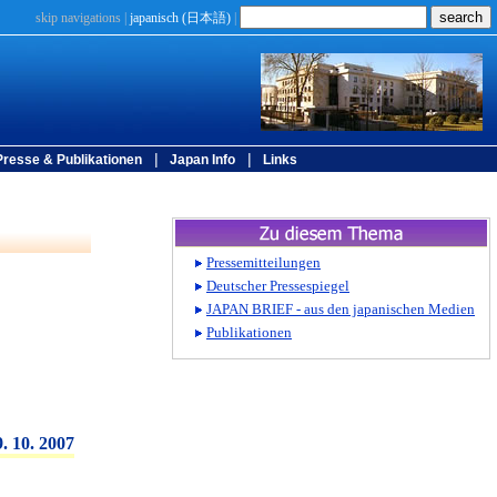
skip navigations
|
japanisch (
日本語
)
|
|
|
Presse & Publikationen
Japan Info
Links
9. 10. 2007