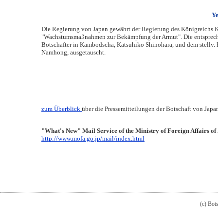
Ye
Die Regierung von Japan gewährt der Regierung des Königreichs
"Wachstumsmaßnahmen zur Bekämpfung der Armut". Die entsprec
Botschafter in Kambodscha, Katsuhiko Shinohara, und dem stellv. P
Namhong, ausgetauscht.
zum Überblick
über die Pressemitteilungen der Botschaft von Japa
"What's New" Mail Service of the M
http://www.mofa.go.jp/mail/index.html
(c) Bot