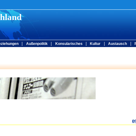
chland
|
|
|
|
|
eziehungen
Außenpolitik
Konsularisches
Kultur
Austausch
0