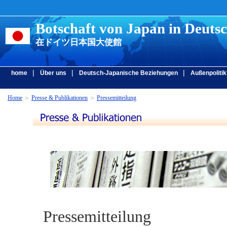
Botschaft von Japan in Deuts
在ドイツ日本国大使館
|
|
|
home
Über uns
Deutsch-Japanische Beziehungen
Außenpolitik
Home
＞
Presse & Publikationen
＞
Pressemitteilung
Pressemitteilung