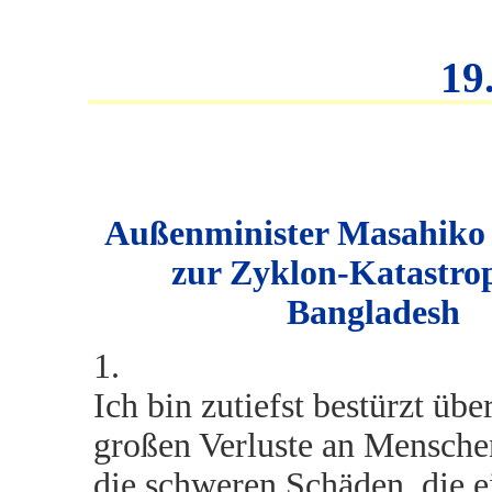
19
Außenminister Masahik
zur Zyklon-Katastro
Bangladesh
1.
Ich bin zutiefst bestürzt übe
großen Verluste an Mensche
die
schwer
en Schäden, die 