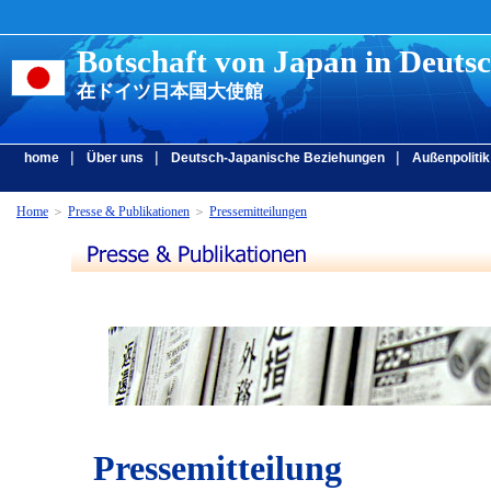
Botschaft von Japan in Deuts
在ドイツ日本国大使館
|
|
|
home
Über uns
Deutsch-Japanische Beziehungen
Außenpolitik
Home
＞
Presse & Publikationen
＞
Pressemitteilungen
Pressemitteilung