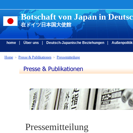
Botschaft von Japan in Deuts
在ドイツ日本国大使館
|
|
|
home
Über uns
Deutsch-Japanische Beziehungen
Außenpolitik
Home
＞
Presse & Publikationen
＞
Pressemitteilung
Pressemitteilung