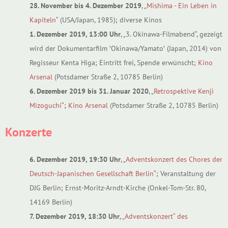
28. November bis 4. Dezember 2019
, „
Mishima - Ein Leben in
Kapiteln
“ (USA/Japan, 1985); diverse Kinos
1. Dezember 2019, 13:00 Uhr
, „3. Okinawa-Filmabend“, gezeigt
wird der Dokumentarfilm ꞌOkinawa/Yamatoꞌ (Japan, 2014) von
Regisseur Kenta Higa; Eintritt frei, Spende erwünscht;
Kino
Arsenal
(Potsdamer Straße 2, 10785 Berlin)
6. Dezember 2019 bis 31. Januar 2020
, „
Retrospektive Kenji
Mizoguchi
“;
Kino Arsenal
(Potsdamer Straße 2, 10785 Berlin)
Konzerte
6. Dezember 2019, 19:30 Uhr
, „
Adventskonzert des Chores der
Deutsch-Japanischen Gesellschaft Berlin
“; Veranstaltung der
DJG Berlin; Ernst-Moritz-Arndt-Kirche (Onkel-Tom-Str. 80,
14169 Berlin)
7. Dezember 2019, 18:30 Uhr
,
„Adventskonzert“ des