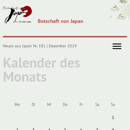
Botschaft von Japan
Neues aus Japan Nr. 181 | Dezember 2019
Kalender des
Monats
Mo
Di
Mi
Do
Fr
Sa
So
1
2
3
4
5
6
7
8