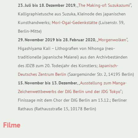
23. Juli bis 18. Dezember 2019
, „
The Making-of: Suzukazumi
“,
Kalligraphietusche aus Suzuka, Kleinode des japanischen
Kunsthandwerks;
Mori-Ogai-Gedenkstätte
(Luisenstr. 39,
Berlin-Mitte)
29. November 2019 bis 28. Februar 2020
, „
Morgenwolken
“,
Higashiyama Kaii – Lithografien von Nihonga (neo-
traditionelle japanische Malerei) aus den Archivbeständen
des JDZB zum 20. Todesjahr des Künstlers;
Japanisch-
Deutsches Zentrum Berlin
(Saargemünder Str. 2, 14195 Berlin)
15. November bis 13. Dezember
, „
Ausstellung zum Manga-
Zeichenwettbewerbs der DJG Berlin und der JDG Tokyo
“;
Finissage mit dem Chor der DJG Berlin am 13.12.; Berliner
Rathaus (Rathausstraße 15, 10178 Berlin)
Filme