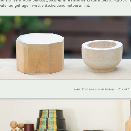
ind sich sehr wohl bewusst, dass es ihre Handwerkskunst des
kiji-zukuri
is
päter aufgetragen wird, entscheidend mitbestimmt.
Bild:
Vom Block zum fertigen Produkt