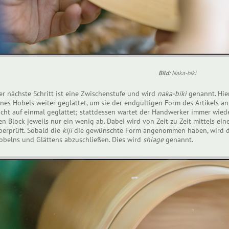
Bild:
Naka-biki
er nächste Schritt ist eine Zwischenstufe und wird
naka-biki
genannt. Hie
ines Hobels weiter geglättet, um sie der endgültigen Form des Artikels 
icht auf einmal geglättet; stattdessen wartet der Handwerker immer wieder
en Block jeweils nur ein wenig ab. Dabei wird von Zeit zu Zeit mittels ein
berprüft. Sobald die
kiji
die gewünschte Form angenommen haben, wird di
obelns und Glättens abzuschließen. Dies wird
shiage
genannt.