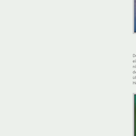
D
e
n
d
ü
H