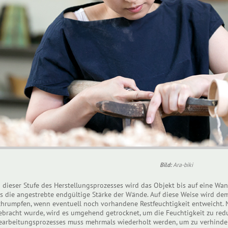
Bild:
Ara-biki
n dieser Stufe des Herstellungsprozesses wird das Objekt bis auf eine Wan
ls die angestrebte endgültige Stärke der Wände. Auf diese Weise wird dem
chrumpfen, wenn eventuell noch vorhandene Restfeuchtigkeit entweicht.
ebracht wurde, wird es umgehend getrocknet, um die Feuchtigkeit zu redu
earbeitungsprozesses muss mehrmals wiederholt werden, um zu verhindern