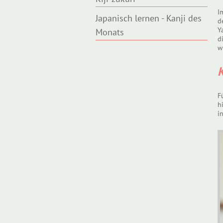
I
Japanisch lernen - Kanji des
d
Y
Monats
d
w
K
F
h
i