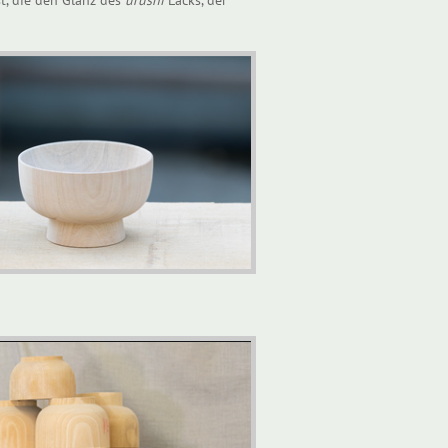
t, die den Glanz des
urushi
Lacks, der