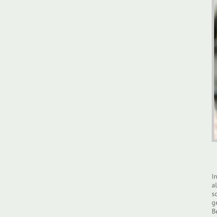
I
a
s
g
B