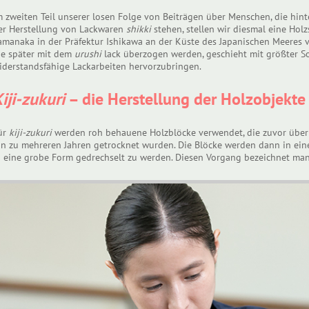
m zweiten Teil unserer losen Folge von Beiträgen über Menschen, die hi
er Herstellung von Lackwaren
shikki
stehen, stellen wir diesmal eine Hol
amanaka in der Präfektur Ishikawa an der Küste des Japanischen Meeres v
ie später mit dem
urushi
lack überzogen werden, geschieht mit größter So
iderstandsfähige Lackarbeiten hervorzubringen.
iji-zukuri
– die Herstellung der Holzobjekte
ür
kiji-zukuri
werden roh behauene Holzblöcke verwendet, die zuvor über
in zu mehreren Jahren getrocknet wurden. Die Blöcke werden dann in ei
n eine grobe Form gedrechselt zu werden. Diesen Vorgang bezeichnet ma