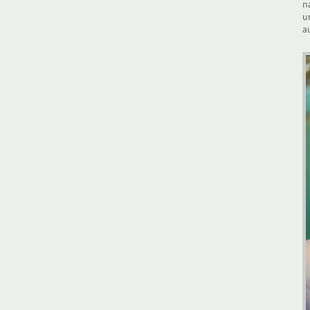
n
u
a