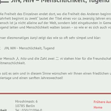
Die Freiheit des Einzelnen endet dort, wo die Freiheit des Anderen beginnt
ahrheit beginnt zu zweit“ lautet der Titel eines vor ca. zwanzig Jahren er
ensch ist ja nicht alleine auf der Welt, sondern lebt eingebunden in Ge
ugend leiten und Menschlichkeit walten lassen – so wie er es sich auch
nser diesmonatiges
kanji
zeigt das wie so oft sehr simpel und klar:
仁
JIN
,
NIN
– Menschlichkeit, Tugend
er Mensch 人
hito
und die Zahl zwei 二
ni
stehen hier für die Freundscha
itmenschlichkeit.
o soll es sein und in diesem Sinne wünschen wir Ihnen einen friedlichen
eiertage und einen sanften Jahreswechsel!
Hiroshimastr. 6
Frühere Au
10785 Berlin
Home
rbeit
Tel.: 030/21094-0