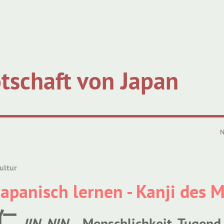
tschaft von Japan
N
ultur
Japanisch lernen - Kanji des 
仁
JIN
,
NIN
– Menschlichkeit, Tugend