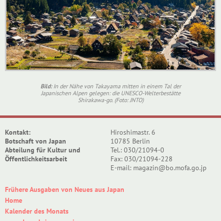
Bild:
In der Nähe von Takayama mitten in einem Tal der
Japanischen Alpen gelegen: die UNESCO-Welterbestätte
Shirakawa-go. (Foto: JNTO)
Kontakt:
Hiroshimastr. 6
Botschaft von Japan
10785 Berlin
Abteilung für Kultur und
Tel.: 030/21094-0
Öffentlichkeitsarbeit
Fax: 030/21094-228
E-mail: magazin@bo.mofa.go.jp
Frühere Ausgaben von Neues aus Japan
Home
Kalender des Monats