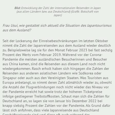
Bild:
Entwicklung der Zahl der internationalen Reisenden in Japan
(aus allen Ländern bzw. aus Deutschland) (Grafik: Botschaft von
Japan)
Frau Usui, wie gestaltet sich aktuell die Situation des Japantourismus
aus dem Ausland?
Seit der Lockerung der Einreisebeschränkungen im letzten Oktober
nimmt die Zahl der Japanreisenden aus dem Ausland wieder deutlich
zu. Beispielsweise lag sie für den Monat Februar 2023 bei fast sechzig
Prozent des Werts vom Februar 2019. Während vor der Corona-
Pandemie die meisten ausländischen Besucherinnen und Besucher
aus China kamen, sind die Reisenden aus diesem Land noch nicht
wiedergekommen. Rasch erholt haben sich hingegen die Zahlen der
Reisenden aus anderen asiatischen Ländern wie Südkorea oder
Singapur oder auch aus den Vereinigten Staaten. Was Touristen aus
Europa anbelangt, so nimmt deren Zahl allmählich wieder zu, obwohl
die Anzahl der Flugverbindungen noch nicht wieder das Niveau vor
der Pandemie erreicht hat sowie trotz der höheren Ticketpreise
infolge gestiegener Treibstoffkosten. Schaut man sich die Zahlen für
Deutschland an, so lagen sie von Januar bis Dezember 2022 bei
knapp siebzig Prozent der Zahlen vor der Pandemie. Als Grund dafür
lässt sich anführen, dass viele Japanreisende aus Deutschland
Geschäftsreisende sind und diese oft auch während der