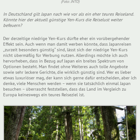
(Foto: JNTO)
In Deutschland gilt Japan nach wie vor als ein eher teures Reiseland.
Könnte hier der aktuell günstige Yen-Kurs die Reiselust weiter
befeuern?
Der derzeitige niedrige Yen-Kurs dürfte eher ein vorübergehender
Effekt sein. Auch wenn man damit werben könnte, dass Japanreisen
„zurzeit besonders günstig“ sind, lässt sich der niedrige Yen-Kurs
nicht übermäßig für Werbung nutzen. Allerdings möchte ich auch
hervorheben, dass in Bezug auf Japan ein breites Spektrum von
Optionen besteht. Man findet ohne Weiteres auch tolle Angebote
sowie sehr leckere Gerichte, die wirklich günstig sind. Wer es lieber
etwas luxuriöser mag, der kann sich gerne dafür entscheiden, aber ich
denke, viele Menschen werden – wenn sie tatsächlich einmal Japan
besuchen – überrascht feststellen, dass das Land im Vergleich zu
Europa keineswegs ein teures Reiseziel ist.