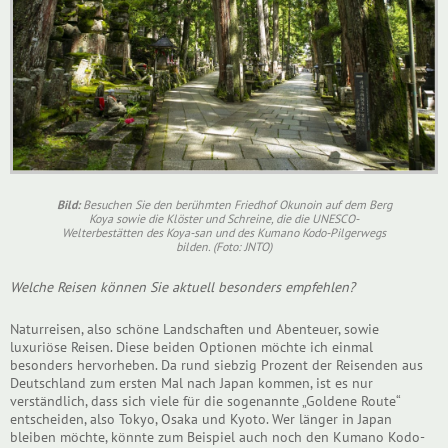
Bild:
Besuchen Sie den berühmten Friedhof Okunoin auf dem Berg
Koya sowie die Klöster und Schreine, die die UNESCO-
Welterbestätten des Koya-san und des Kumano Kodo-Pilgerwegs
bilden. (Foto: JNTO)
Welche Reisen können Sie aktuell besonders empfehlen?
Naturreisen, also schöne Landschaften und Abenteuer, sowie
luxuriöse Reisen. Diese beiden Optionen möchte ich einmal
besonders hervorheben. Da rund siebzig Prozent der Reisenden aus
Deutschland zum ersten Mal nach Japan kommen, ist es nur
verständlich, dass sich viele für die sogenannte „Goldene Route“
entscheiden, also Tokyo, Osaka und Kyoto. Wer länger in Japan
bleiben möchte, könnte zum Beispiel auch noch den Kumano Kodo-