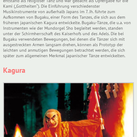
entstand als religiöser Tanz und war gedacht als Opfergabe für die
Kami („Gottheiten“). Die Einführung verschiedenster
Musikinstrumente von außerhalb Japans im 7. Jh. führte zum
Aufkommen von Bugaku, einer Form des Tanzes, die sich aus dem
früheren japanischen Kagura entwickelte. Bugaku-Tänze, die u.a. von
Instrumenten wie der Mundorgel Sho begleitet werden, standen
unter der Schirmherrschaft des Kaiserhofs und des Adels. Die bei
Bugaku verwendeten Bewegungen, bei denen die Tänzer sich mit
ausgestreckten Armen langsam drehen, können als Prototyp der
leichten und anmutigen Bewegungen betrachtet werden, die sich
später zum allgemeinen Merkmal japanischer Tänze entwickelten.
Kagura