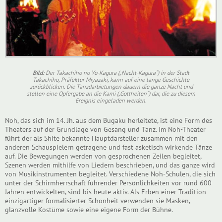
Bild:
Der Takachiho no Yo-Kagura („Nacht-Kagura“) in der Stadt
Takachiho, Präfektur Miyazaki, kann auf eine lange Geschichte
zurückblicken. Die Tanzdarbietungen dauern die ganze Nacht und
stellen eine Opfergabe an die Kami („Gottheiten“) dar, die zu diesem
Ereignis eingeladen werden.
Noh, das sich im 14. Jh. aus dem Bugaku herleitete, ist eine Form des
Theaters auf der Grundlage von Gesang und Tanz. Im Noh-Theater
führt der als Shite bekannte Hauptdarsteller zusammen mit den
anderen Schauspielern getragene und fast asketisch wirkende Tänze
auf. Die Bewegungen werden von gesprochenen Zeilen begleitet,
Szenen werden mithilfe von Liedern beschrieben, und das ganze wird
von Musikinstrumenten begleitet. Verschiedene Noh-Schulen, die sich
unter der Schirmherrschaft führender Persönlichkeiten vor rund 600
Jahren entwickelten, sind bis heute aktiv. Als Erben einer Tradition
einzigartiger formalisierter Schönheit verwenden sie Masken,
glanzvolle Kostüme sowie eine eigene Form der Bühne.