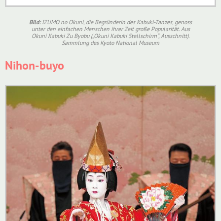
Bild:
IZUMO no Okuni, die Begründerin des Kabuki-Tanzes, genoss
unter den einfachen Menschen ihrer Zeit große Popularität. Aus
Okuni Kabuki Zu Byobu („Okuni Kabuki Stellschirm“, Ausschnitt).
Sammlung des Kyoto National Museum
Nihon-buyo