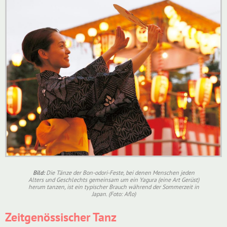
Bild:
Die Tänze der Bon-odori-Feste, bei denen Menschen jeden
Alters und Geschlechts gemeinsam um ein Yagura (eine Art Gerüst)
herum tanzen, ist ein typischer Brauch während der Sommerzeit in
Japan. (Foto: Aflo)
Zeitgenössischer Tanz