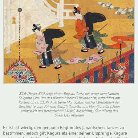
Bild:
Dieses Bild zeigt einen Bugaku-Tanz, der unter dem Namen
Seigaiha („Wellen des blauen Meeres“) bekannt ist, aufgeführt am
Kaiserhof, ca. 11. Jh. Aus: Genji Monogatari Gacho („Bildalbum der
Geschichte vom Prinzen Genji“), Tosa-Schule, Momiji no Ga („Feier
anlässlich des herbstlichen Laubs“, Ausschnitt). Sammlung des
Sakai City Museum
Es ist schwierig, den genauen Beginn des japanischen Tanzes zu
bestimmen, jedoch gilt Kagura als einer seiner Ursprünge. Kagura