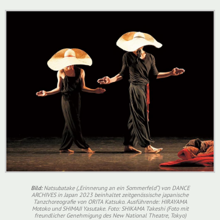
Bild:
Natsubatake („Erinnerung an ein Sommerfeld“) von DANCE
ARCHIVES in Japan 2023 beinhaltet zeitgenössische japanische
Tanzchoreografie von ORITA Katsuko. Ausführende: HIRAYAMA
Motoko und SHIMAJI Yasutake. Foto: SHIKAMA Takeshi (Foto mit
freundlicher Genehmigung des New National Theatre, Tokyo)