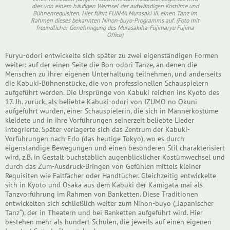
dies von einem häufigen Wechsel der aufwändigen Kostüme und
Bühnenrequisiten. Hier führt FUJIMA Murasaki III. einen Tanz im
Rahmen dieses bekannten Nihon-buyo-Programms auf. (Foto mit
freundlicher Genehmigung des Murasakiha-Fujimaryu Fujima
Office)
Furyu-odori entwickelte sich später zu zwei eigenständigen Formen
weiter: auf der einen Seite die Bon-odori-Tänze, an denen die
Menschen zu ihrer eigenen Unterhaltung teilnehmen, und anderseits
die Kabuki-Bühnenstücke, die von professionellen Schauspielern
aufgeführt werden. Die Ursprünge von Kabuki reichen ins Kyoto des
17. Jh. zurück, als beliebte Kabuki-odori von IZUMO no Okuni
aufgeführt wurden, einer Schauspielerin, die sich in Männerkostüme
kleidete und in ihre Vorführungen seinerzeit beliebte Lieder
integrierte. Später verlagerte sich das Zentrum der Kabuki-
Vorführungen nach Edo (das heutige Tokyo), wo es durch
eigenständige Bewegungen und einen besonderen Stil charakterisiert
wird, z.B. in Gestalt buchstäblich augenblicklicher Kostümwechsel und
durch das Zum-Ausdruck-Bringen von Gefühlen mittels kleiner
Requisiten wie Faltfächer oder Handtücher. Gleichzeitig entwickelte
sich in Kyoto und Osaka aus dem Kabuki der Kamigata-mai als
Tanzvorführung im Rahmen von Banketten. Diese Traditionen
entwickelten sich schließlich weiter zum Nihon-buyo („Japanischer
Tanz“), der in Theatern und bei Banketten aufgeführt wird. Hier
bestehen mehr als hundert Schulen, die jeweils auf einen eigenen