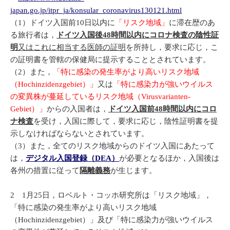
japan.go.jp/itpr_ja/konsular_coronavirus130121.html
（1）ドイツ入国前10日以内に
「リスク地域」
に滞在歴のあ
る旅行者は，
ドイツ入国後
48
時間以内にコロナ検査の陰性証
明
又はこれに相当する医師の証明
を所持し，要求に応じ，こ
の証明書を管轄の保健局に提示することとされています。
（2）また，
「特に感染の発生率がより高いリスク地域
（Hochinzidenzgebiet）」
又は
「特に感染力が強いウイルス
の変異株が蔓延しているリスク地域（Virusvarianten-
Gebiet）」
からの入国者は，
ドイツ入国前
48
時間以内にコロ
ナ検査
を受け，入国に際して，要求に応じ，陰性証明書を提
示しなければならないとされています。
（3）また，全てのリスク地域からのドイツ入国にあたって
は，
デジタル入国登録（DEA）
が必要となるほか，入国後は
各州の措置に従って
隔離義務
が生じます。
2 1月25日，ロベルト・コッホ研究所は「リスク地域」，
「特に感染の発生率がより高いリスク地域
（Hochinzidenzgebiet）」及び「特に感染力が強いウイルス