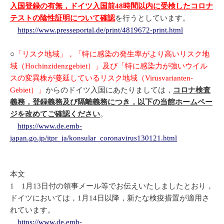
入国登録の有無，ドイツ入国前
48
時間以内に受検したコロナ
テストの陰性証明について確認
を行うとしています。
https://www.presseportal.de/print/4819672-print.html
○
「リスク地域」，「特に感染の発生率がより高いリスク地
域（Hochinzidenzgebiet）」及び「特に感染力が強いウイル
スの変異株が蔓延しているリスク地域（Virusvarianten-
Gebiet）」
からのドイツ入国にあたりましては，
コロナ検査
義務，登録義務及び隔離義務につき，以下の当館ホームペー
ジを改めてご確認ください
。
https://www.de.emb-
japan.go.jp/itpr_ja/konsular_coronavirus130121.html
本文
1 1月13日付の領事メール等でお伝えいたしましたとおり，
ドイツにおいては，1月14日以降，新たな検疫措置が適用さ
れています。
https://www.de.emb-