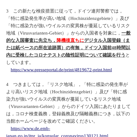
3 この新たな検疫措置に従って，ドイツ連邦警察では，
「特に感染発生率が高い地域（Hochinzidenzgebiete）」及び
「特に感染力が強いウイルスの変異株が蔓延しているリスク
地域（Virusvarianten-Gebiet）」からの入国者を対象に，
一般
的な入国審査に先立ち，
降機後直ちに
デジタル入国登録（ま
たは紙ベースの所在追跡票）の有無，ドイツ入国前
48
時間以
内に受検したコロナテストの陰性証明について確認を行う
と
しています。
https://www.presseportal.de/print/4819672-print.html
4 つきましては，「リスク地域」，「特に感染の発生率が
より高いリスク地域（Hochinzidenzgebiet）」及び「特に感
染力が強いウイルスの変異株が蔓延しているリスク地域
（Virusvarianten-Gebiet）」からのドイツ入国にあたりまして
は，コロナ検査義務，登録義務及び隔離義務につき，以下の
当館ホームページを改めてご確認ください。
https://www.de.emb-
japan.go.jp/itpr_ja/konsular_coronavirus130121.html