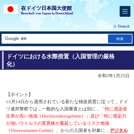
在ドイツ日本国大使館
Botschaft von Japan in Deutschland
Deutsch
検索
ドイツにおける水際措置（入国管理の厳格
化）
令和3年1月25日
【ポイント】
○1月14日から適用されている新たな検疫措置に従って，ドイ
ツ連邦警察では，一般的な入国審査とは別に，
「特に感染発
生率が高い地域（Hochinzidenzgebiete）」及び「特に感染力
が強いウイルスの変異株が蔓延しているリスク地域
（Virusvarianten-Gebiet）」
からの入国者を対象に，
デジタル