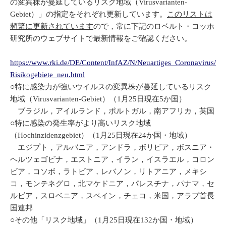
の変異株が蔓延しているリスク地域（Virusvarianten-
Gebiet）」の指定をそれぞれ更新しています。
このリストは
頻繁に更新されています
ので，常に下記のロベルト・コッホ
研究所のウェブサイトで最新情報をご確認ください。
https://www.rki.de/DE/Content/InfAZ/N/Neuartiges_Coronavirus/
Risikogebiete_neu.html
○特に感染力が強いウイルスの変異株が蔓延しているリスク
地域（Virusvarianten-Gebiet）（1月25日現在5か国）
ブラジル，アイルランド，ポルトガル，南アフリカ，英国
○特に感染の発生率がより高いリスク地域
（Hochinzidenzgebiet）（1月25日現在24か国・地域）
エジプト，アルバニア，アンドラ，ボリビア，ボスニア・
ヘルツェゴビナ，エストニア，イラン，イスラエル，コロン
ビア，コソボ，ラトビア，レバノン，リトアニア，メキシ
コ，モンテネグロ，北マケドニア，パレスチナ，パナマ，セ
ルビア，スロベニア，スペイン，チェコ，米国，アラブ首長
国連邦
○その他「リスク地域」（1月25日現在132か国・地域）