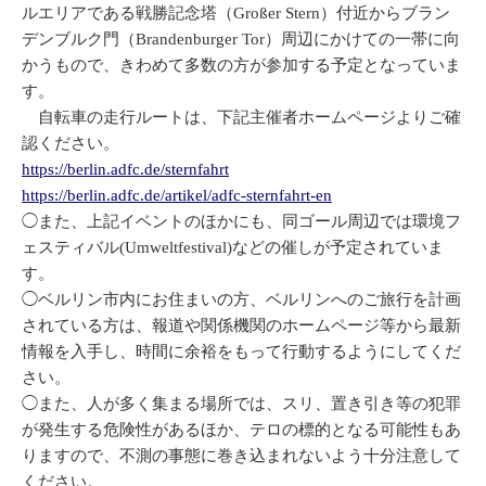
ルエリアである戦勝記念塔（Großer Stern）付近からブラン
デンブルク門（Brandenburger Tor）周辺にかけての一帯に向
かうもので、きわめて多数の方が参加する予定となっていま
す。
自転車の走行ルートは、下記主催者ホームページよりご確
認ください。
https://berlin.adfc.de/sternfahrt
https://berlin.adfc.de/artikel/adfc-sternfahrt-en
◯また、上記イベントのほかにも、同ゴール周辺では環境フ
ェスティバル(Umweltfestival)などの催しが予定されていま
す。
◯ベルリン市内にお住まいの方、ベルリンへのご旅行を計画
されている方は、報道や関係機関のホームページ等から最新
情報を入手し、時間に余裕をもって行動するようにしてくだ
さい。
◯また、人が多く集まる場所では、スリ、置き引き等の犯罪
が発生する危険性があるほか、テロの標的となる可能性もあ
りますので、不測の事態に巻き込まれないよう十分注意して
ください。