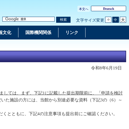
Deutsch
本文へ
大
検索
中
文字サイズ変更
小
報文化
国際機関関係
リンク
令和8年6月19日
ましては、まず、下記1に記載した提出期限前に、「申請を検討
いた施設の方には、当館から別途必要な資料（下記3の（6）～
だくとともに、下記4の注意事項も提出前にご確認ください。