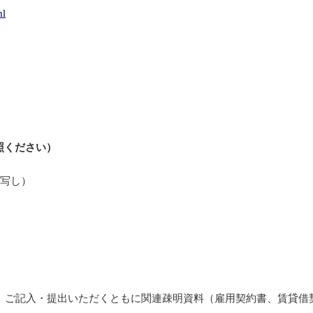
ml
照ください）
の写し）
、ご記入・提出いただくともに関連疎明資料（雇用契約書、賃貸借