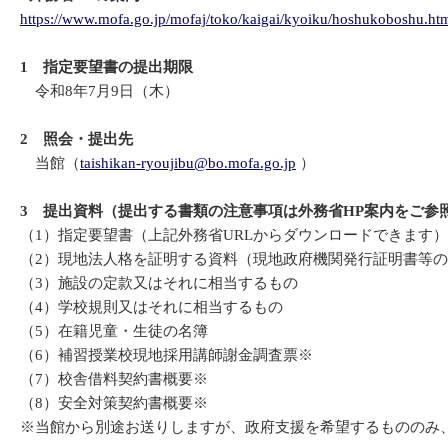
https://www.mofa.go.jp/mofaj/toko/kaigai/kyoiku/hoshukoboshu.ht
1 指定要望書の提出期限
令和8年7月9日（木）
2 照会・提出先
当館（
taishikan-ryoujibu@bo.mofa.go.jp
）
3 提出資料（提出する書類の注意事項は外務省HP案内をご参
（1）指定要望書（上記外務省URLからダウンロードできます）
（2）現地法人格を証明する資料（現地政府機関発行証明書等
（3）施設の定款又はそれに相当するもの
（4）学校規則又はそれに相当するもの
（5）在籍児童・生徒の名簿
（6）補習授業校現地採用講師謝金調査票※
（7）校舎借料契約書概要※
（8）安全対策契約書概要※
※当館から別途お送りしますが、政府支援を希望するもののみ