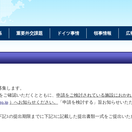
係
重要外交課題
ドイツ事情
領事情報
広
募集します。
をご確認いただくとともに、
申請をご検討されている施設におかれ
go.jp
）へお知らせください。
「申請を検討する」旨お知らせいただ
記1の提出期限までに下記3に記載した提出書類一式をご提出いた