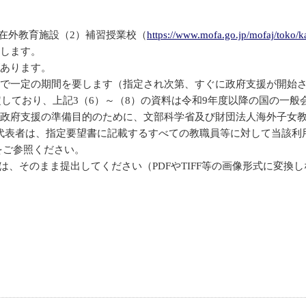
1在外教育施設（2）補習授業校（
https://www.mofa.go.jp/mofaj/toko/k
知します。
があります。
まで一定の期間を要します（指定され次第、すぐに政府支援が開始
定しており、上記3（6）～（8）の資料は令和9年度以降の国の一
、政府支援の準備目的のために、文部科学省及び財団法人海外子女
代表者は、指定要望書に記載するすべての教職員等に対して当該利
をご参照ください。
のは、そのまま提出してください（PDFやTIFF等の画像形式に変