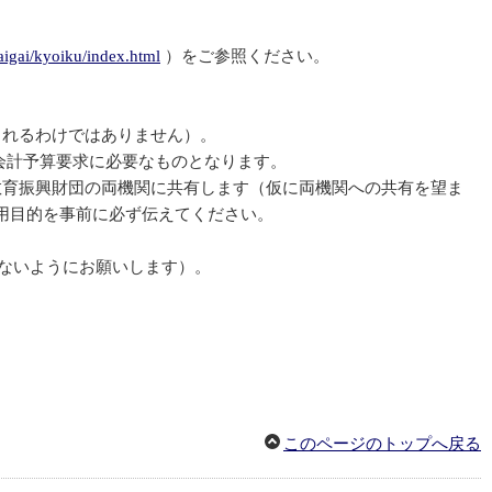
aigai/kyoiku/index.html
）をご参照ください。
されるわけではありません）。
般会計予算要求に必要なものとなります。
教育振興財団の両機関に共有します（仮に両機関への共有を望ま
用目的を事前に必ず伝えてください。
換しないようにお願いします）。
このページのトップへ戻る