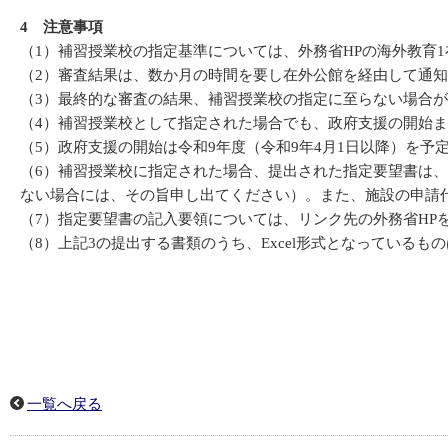
4 注意事項
（1）補習授業校の指定基準については、外務省HPの海外教育
（2）審査結果は、数か月の時間を要し在外公館を経由して通
（3）最終的な審査の結果、補習授業校の指定に至らない場合
（4）補習授業校として指定された場合でも、政府支援の開始
（5）政府支援の開始は令和9年度（令和9年4月1日以降）を予
（6）補習授業校に指定された場合、提出された指定要望書は
ない場合には、その旨申し出てください）。また、施設の申請
（7）指定要望書の記入要領については、リンク先の外務省HP
（8）上記3の提出する書類のうち、Excel形式となっているも
一覧へ戻る