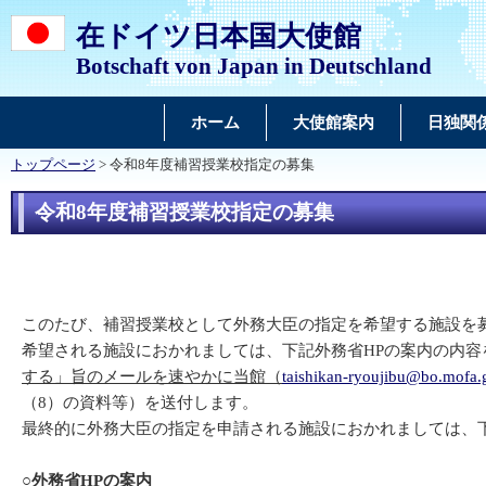
在ドイツ日本国大使館
Botschaft von Japan in Deutschland
ホーム
大使館案内
日独関
トップページ
> 令和8年度補習授業校指定の募集
令和8年度補習授業校指定の募集
このたび、補習授業校として外務大臣の指定を希望する施設を
希望される施設におかれましては、下記外務省HPの案内の内容
する」旨のメールを速やかに当館（
taishikan-ryoujibu@bo.mofa.
（8）の資料等）を送付します。
最終的に外務大臣の指定を申請される施設におかれましては、下
○外務省HPの案内