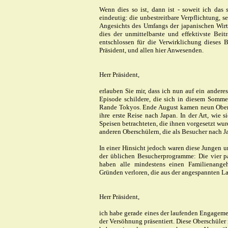
Wenn dies so ist, dann ist - soweit ich das 
eindeutig: die unbestreitbare Verpflichtung, s
Angesichts des Umfangs der japanischen Wirtsc
dies der unmittelbarste und effektivste Bei
entschlossen für die Verwirklichung dieses B
Präsident, und allen hier Anwesenden.
Herr Präsident,
erlauben Sie mir, dass ich nun auf ein ande
Episode schildere, die sich in diesem Sommer
Rande Tokyos. Ende August kamen neun Obersc
ihre erste Reise nach Japan. In der Art, wie
Speisen betrachteten, die ihnen vorgesetzt wur
anderen Oberschülern, die als Besucher nach
In einer Hinsicht jedoch waren diese Jungen
der üblichen Besucherprogramme: Die vier pa
haben alle mindestens einen Familienange
Gründen verloren, die aus der angespannten La
Herr Präsident,
ich habe gerade eines der laufenden Engagemen
der Versöhnung präsentiert. Diese Oberschüler