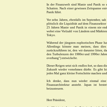
In der Finanzwelt sind Manie und Panik so 
Schatten. Nach einer gewissen Zeitspanne ent
Panik führt.
Vor zehn Jahren, ebenfalls im September, sah 
plötzlich die Liquidität auf dem Finanzsektor v
25 Jahren Manie und Panik in einem nie end
wobei eine Vielzahl von Ländern und Märkten 
Tokyo.
Während der jüngsten euphorischen Phase ha
Allerdings könnte man meinen, dass dies
zurückzuführen ist, den wir darunter litten, d
den Turbulenzen der 1980er und 1990er Jahre
overhang“) entwickelte.
Dieser Reigen setzt sich endlos fort, so dass d
Zukunft wieder vernehmen dürfte. Es gibt hi
jedes Mal ganz kleine Fortschritte machen und
Ich denke, dass nun wieder einmal eine 
Finanzarchitektur ansteht. Japan ist best
beizusteuern.
Herr Präsident,