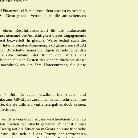
dieses Ziels ein.
 Finanzmittel bereit; vor allem aber ist es bestrebt,
eßt. Denn gerade Vertrauen ist die am seltensten
t einen Resolutionsentwurf für die umfassende
ass niemand die Aufrichtigkeit dieses Engagements
it bezweifelt. In gleicher Weise bedarf auch die
er Internationalen Atomenergie-Organisation (IAEA)
 den Botschafter seiner Ständigen Vertretung bei den
, Yukiya Amano, der früher den Vorsitz des
idaten für den Posten des Generaldirektors dieser
le nachdrücklich um Ihre Unterstützung für diese
 7. Juli für Japan erwähnt. Die Staats- und
oyako zum G8-Gipfel zusammenkamen, schrieben ihre
, die sie wählten, variierten, gab es doch keinen,
inschloss.
ie seitdem vergangen ist, an verschiedenen Orten zu
en Frieden beeinträchtigt haben. Zunächst einmal
Bezug auf die Situation in Georgien eine friedliche
ird, die sich auf das Prinzip der territorialen