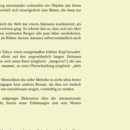
eng miteinander verbunden wie Objekte mit ihrem
wickelt sich unweigerlich eine Manie, die dann zur
sich die Welt mit einem Alptraum konfrontiert, als
erloren ging. Es scheint fast so, dass sich seit über
en wollenden Reigen alle paar Jahre wiederholen,
als Bühne dienen, darunter selbstverständlich auch
t Tokyo einen einigermaßen kühlen Kopf bewahrt.
 allein auf den ungewöhnlich langen Zeitraum
ass sich unser Kater (englisch: „hangover“), der aus
 stammte, zu einer Überschuldung (englisch: „debt
ie Menschheit die selbe Melodie in nicht allzu ferner
ergegen kein anderes Rezept, als dass wir einfach
 uns entschlossen zeigen, vernünftig zu werden.
aufgeregte Diskussion über die internationale
rebt, hierzu seine Erfahrungen und sein Wissen