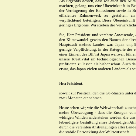
Als Ergebnis dessen, dass wir auch den Kli
machten, gelang uns eine Übereinkunft in Bezu
der Verringerung der Emissionen sowie in Be
effizientes Rahmenwerk zu gestalten, an
verpflichtend beteiligen. Diese Übereinkunft
geringes Ergebnis. Wir streben die Verwirklich
Sie, Herr Präsident und verehrte Anwesende
den Klimawandel gewiss den Namen der alten 
Hauptstadt meines Landes war. Japan empfin
geringe Verpflichtung. In der Kategorie des e
einer Einheit des BIP ist Japan weltweit führe
unsere Kreativität im technologischen Bere
profitieren zu lassen als bisher schon. Auch d
etwas, das Japan vielen anderen Ländern als se
Herr Präsident,
soweit zur Position, den die G8-Staaten unter 
zwei Monaten einnahmen.
Heute sehen wir, wie die Weltwirtschaft zune
meine Überzeugung - dass die Zusagen vo
widrigen Winden widerstehen werden, die uns 
lebendigere Gestaltung eines „lebendigen Afr
durch die vereinten Anstrengungen aller Länder
die stabile Entwicklung der Weltwirtschaft.