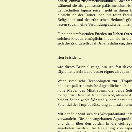
haben, einmal zusammenzukommen. Aber währ
während sie als gemischte palästinensisch-is
Landschaften Japans reisen, geht in ihrem I
hinsichtlich der Trauer über ihre toten Fam
Religionen und der ethnischen Herkunft gibt
lassen sodann eine Verbindung zwischen ihrer 
Für einen umfassenden Frieden im Nahen Osten 
solchen Frieden ermöglicht. Indem sie in die 
sich die Zivilgesellschaft Japans dafür ein, di
Herr Präsident,
wie dieses Beispiel zeigt, bin ich fest dav
Diplomatie kein Land besser eignet als Japan.
Wenn israelische Technologien zur „Tropf
könnten palästinensische Jugendliche sich d
hohe Mauer des Misstrauens, die beide Seit
morgen zu. Daher ist Japan bestrebt, als eine A
beiden Seiten wirkt. Wir sind zudem bereit, u
Potential der Tropfbewässerung zu maximieren
Mit der Zeit wird sich das Westjordanland inf
verwandeln. Die dort angebauten Agrarprodu
und dann über den Jordan in die Golfregio
angeboten werden. Die Regierung von Japan s