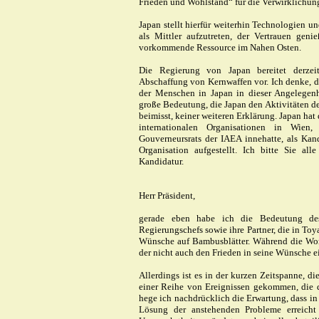
Frieden und Wohlstand“ für die Verwirklichung 
Japan stellt hierfür weiterhin Technologien und
als Mittler aufzutreten, der Vertrauen geni
vorkommende Ressource im Nahen Osten.
Die Regierung von Japan bereitet derzei
Abschaffung von Kernwaffen vor. Ich denke, d
der Menschen in Japan in dieser Angelegenhe
große Bedeutung, die Japan den Aktivitäten d
beimisst, keiner weiteren Erklärung. Japan hat
internationalen Organisationen in Wien
Gouverneursrats der IAEA innehatte, als Kand
Organisation aufgestellt. Ich bitte Sie al
Kandidatur.
Herr Präsident,
gerade eben habe ich die Bedeutung des
Regierungschefs sowie ihre Partner, die in T
Wünsche auf Bambusblätter. Während die Worte
der nicht auch den Frieden in seine Wünsche e
Allerdings ist es in der kurzen Zeitspanne, d
einer Reihe von Ereignissen gekommen, die d
hege ich nachdrücklich die Erwartung, dass in 
Lösung der anstehenden Probleme erreicht w