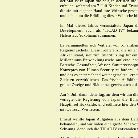
der Mai ist in Japan die Zeit, in der sich d
erfreuen, während am 7. Juli Kinder und Erwa
die sie mit eigener Hand ihre Wünsche gesc
und dabei um die Erfüllung dieser Wünsche bit
Im Mai dieses Jahres veranstaltete Japan d
Development, auch als “TICAD IV” bekann
Hafenstadt Yokohama zusammen.
Es versammelten sich Vertreter von 51 afrikan
Regierungschefs. Diese Konferenz, die unte
Afrika“ stand, rief zur Unterstützung für e
Millenniums-Entwicklungsziele auf eine na
Bereiche Gesundheit, Wasser, Sanitärversor
Konzeptes von Human Security zu fördern - 
und das es entsprechend weiter gestaltet - ern
Ziele zu verwirklichen. Das frische Aufblüh
grüner Zweige und Blätter hat gewiss auch auf
Am 7. Juli dann, dem Tag, an dem wir um die
verlegte die Regierung von Japan die Büh
Hauptinsel Hokkaido, und eröffnete hier de
mit Outreach-Vertretern.
Erneut wählte Japan Aufgaben aus dem Ber
behandeln, und wir luden eine große Zahl von
Schwung, der durch die TICAD IV entstanden w