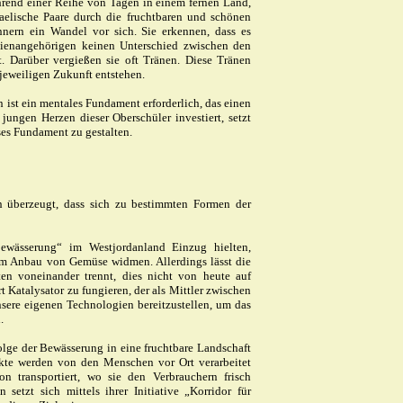
end einer Reihe von Tagen in einem fernen Land,
raelische Paare durch die fruchtbaren und schönen
nnern ein Wandel vor sich. Sie erkennen, dass es
ilienangehörigen keinen Unterschied zwischen den
. Darüber vergießen sie oft Tränen. Diese Tränen
jeweiligen Zukunft entstehen.
ist ein mentales Fundament erforderlich, das einen
jungen Herzen dieser Oberschüler investiert, setzt
eses Fundament zu gestalten.
on überzeugt, dass sich zu bestimmten Formen der
bewässerung“ im Westjordanland Einzug hielten,
em Anbau von Gemüse widmen. Allerdings lässt die
en voneinander trennt, dies nicht von heute auf
rt Katalysator zu fungieren, der als Mittler zwischen
nsere eigenen Technologien bereitzustellen, um das
.
olge der Bewässerung in eine fruchtbare Landschaft
kte werden von den Menschen vor Ort verarbeitet
n transportiert, wo sie den Verbrauchern frisch
etzt sich mittels ihrer Initiative „Korridor für