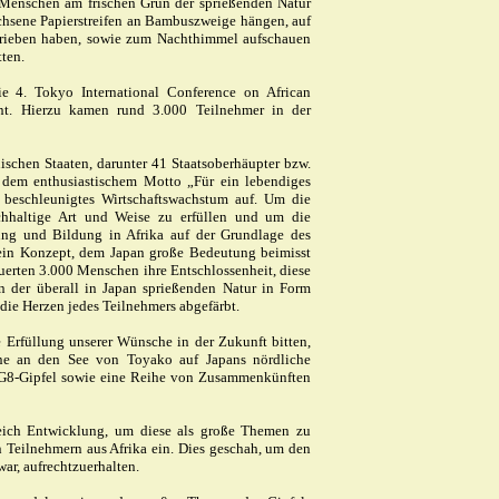
ie Menschen am frischen Grün der sprießenden Natur
chsene Papierstreifen an Bambuszweige hängen, auf
hrieben haben, sowie zum Nachthimmel aufschauen
ten.
ie 4. Tokyo International Conference on African
t. Hierzu kamen rund 3.000 Teilnehmer in der
ischen Staaten, darunter 41 Staatsoberhäupter bzw.
r dem enthusiastischem Motto „Für ein lebendiges
in beschleunigtes Wirtschaftswachstum auf. Um die
chhaltige Art und Weise zu erfüllen und um die
gung und Bildung in Afrika auf der Grundlage des
ein Konzept, dem Japan große Bedeutung beimisst
euerten 3.000 Menschen ihre Entschlossenheit, diese
en der überall in Japan sprießenden Natur in Form
 die Herzen jedes Teilnehmers abgefärbt.
 Erfüllung unserer Wünsche in der Zukunft bitten,
ne an den See von Toyako auf Japans nördliche
n G8-Gipfel sowie eine Reihe von Zusammenkünften
eich Entwicklung, um diese als große Themen zu
 Teilnehmern aus Afrika ein. Dies geschah, um den
ar, aufrechtzuerhalten.