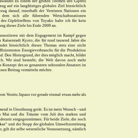
mawandel zu einem der großen Themen des Gipfels
g auf ein langfristiges globales Ziel hinsichtlich
zug darauf, innerhalb der Vereinten Nationen ein
 dem sich alle führenden Wirtschaftsnationen
 des Gipfeltreffens von Toyako halte ich für kein
ung dieser Ziele bis Ende 2009 an.
, assoziieren mit dem Engagement im Kampf gegen
Kaiserstadt Kyoto, die für rund tausend Jahre die
det hinsichtlich dieses Themas stets eine nicht
ffizientesten Energieverbrauchs für die Produktion
nd. Den Hintergrund, der dies möglich macht, bildet
ich. Wir sind bestrebt, die Welt davon noch mehr
as Konzept des so genannten sektoralen Ansatzes ist
inen Beitrag vermitteln möchte.
dem Vorsitz Japans vor gerade einmal etwas mehr als
hmend in Unordnung gerät. Es ist mein Wunsch - und
m Mai und die Träume vom Juli den starken und
derzeit entgegenstürmen. Für beide Ziele, die noch
ikas“ und der Stopp der globalen Umweltzerstörung
, gilt die selbe wesentliche Voraussetzung, nämlich