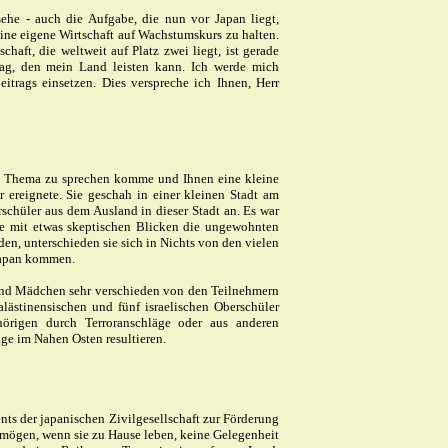
sehe - auch die Aufgabe, die nun vor Japan liegt,
eine eigene Wirtschaft auf Wachstumskurs zu halten.
haft, die weltweit auf Platz zwei liegt, ist gerade
trag, den mein Land leisten kann. Ich werde mich
eitrags einsetzen. Dies verspreche ich Ihnen, Herr
res Thema zu sprechen komme und Ihnen eine kleine
 ereignete. Sie geschah in einer kleinen Stadt am
hüler aus dem Ausland in dieser Stadt an. Es war
 sie mit etwas skeptischen Blicken die ungewohnten
den, unterschieden sie sich in Nichts von den vielen
 Japan kommen.
 und Mädchen sehr verschieden von den Teilnehmern
lästinensischen und fünf israelischen Oberschüler
hörigen durch Terroranschläge oder aus anderen
ge im Nahen Osten resultieren.
ts der japanischen Zivilgesellschaft zur Förderung
 mögen, wenn sie zu Hause leben, keine Gelegenheit