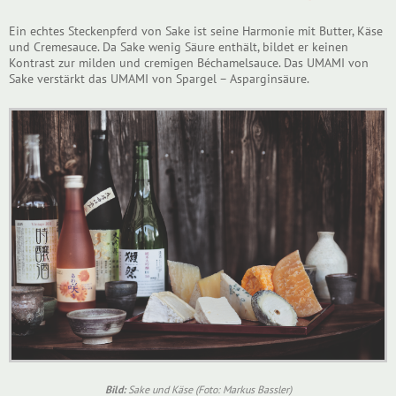
Ein echtes Steckenpferd von Sake ist seine Harmonie mit Butter, Käse
und Cremesauce. Da Sake wenig Säure enthält, bildet er keinen
Kontrast zur milden und cremigen Béchamelsauce. Das UMAMI von
Sake verstärkt das UMAMI von Spargel – Asparginsäure.
Bild:
Sake und Käse (Foto: Markus Bassler)