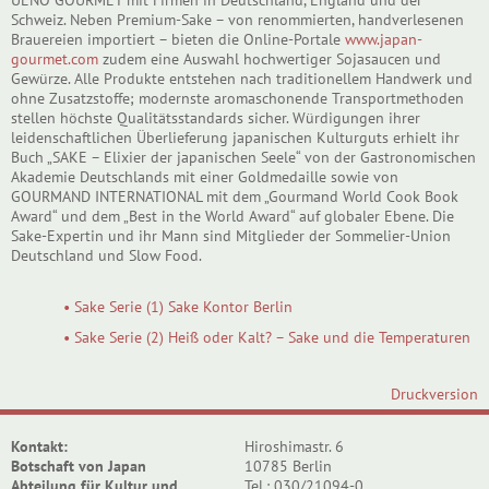
Schweiz. Neben Premium-Sake – von renommierten, handverlesenen
Brauereien importiert – bieten die Online-Portale
www.japan-
gourmet.com
zudem eine Auswahl hochwertiger Sojasaucen und
Gewürze. Alle Produkte entstehen nach traditionellem Handwerk und
ohne Zusatzstoffe; modernste aromaschonende Transportmethoden
stellen höchste Qualitätsstandards sicher. Würdigungen ihrer
leidenschaftlichen Überlieferung japanischen Kulturguts erhielt ihr
Buch „SAKE – Elixier der japanischen Seele“ von der Gastronomischen
Akademie Deutschlands mit einer Goldmedaille sowie von
GOURMAND INTERNATIONAL mit dem „Gourmand World Cook Book
Award“ und dem „Best in the World Award“ auf globaler Ebene. Die
Sake-Expertin und ihr Mann sind Mitglieder der Sommelier-Union
Deutschland und Slow Food.
• Sake Serie (1) Sake Kontor Berlin
• Sake Serie (2) Heiß oder Kalt? – Sake und die Temperaturen
Druckversion
Kontakt:
Hiroshimastr. 6
Botschaft von Japan
10785 Berlin
Abteilung für Kultur und
Tel.: 030/21094-0