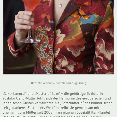
Bild:
Die Autorin (Foto: Markus Kirgessner)
„Sake-Samurai“ und „Master of Sake“ – die gebürtige Tokioterin
Yoshiko Ueno-Müller fühlt sich der Harmonie des europäischen und
japanischen Gustos verpflichtet. Als „Botschafterin“ des kulinarischen
Leitgedankens „East meets West“ betreibt sie gemeinsam mit
Ehemann Jörg Müller seit 2005 ihren eigenen Spezialitäten-Handel
UENO GOURMET mit Firmen in Deutschland, England und der