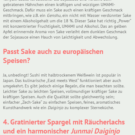
gebratenen Hähnchen einen kräftigen und würzigen UMAMI-
Geschmack. Dafür muss ein Sake auch einen kräftigen Geschmack
mitbringen, wie z.B. ein
Genshu
, ein nicht mit Wasser verdünnter Sake
mit einem Alkoholgehalt um die 18 %. Dieser Sake hat richtig „Power“
mit konzentrierter Fruchtigkeit, UMAMI und Alkohol. Das an gelben
Apfel erinnernde Aroma von Sake verleiht dem dunklen Geschmack
der Sojasauce einen Hauch von Leichtigkeit und Abwechslung.
Passt Sake auch zu europäischen
Speisen?
Ja, unbedingt! Sushi mit halbtrockenem Weißwein ist populär in
Japan. Das kulinarische „East meets West“ funktioniert aber auch
umgekehrt. Es gibt jedoch einige Regeln, die man beachten sollte.
Leichter Sake zu leichten Speisen, vollmundiger kräftiger Sake zu
kräftigen Speisen. Auch die Qualität sollte gleichwertig sein;
einfacher „Zech-Sake“ zu einfachen Speisen, feines, aromatisches
Kunsthandwerk wie ein
Daiginjo
zu komplexer Sterneküche.
4. Gratinierter Spargel mit Räucherlachs
und ein harmonischer
Junmai Daiginjo