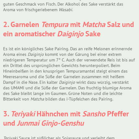
guten Geschmack von Fisch. Der Alkohol des Sake verstärkt das
Aroma von frischgeriebenem
Wasabi
.
2. Garnelen
Tempura
mit
Matcha
Salz und
ein aromatischer
Daiginjo
Sake
Es ist ein königliches Sake Pairing. Das an reife Melonen erinnernde
Aroma eines
Daiginjo
kommt von der Gärung bei einer extrem
niedrigeren Temperatur um 7° C. Auch der verwendete Reis ist bis auf
ein Drittel des ursprünglichen Gewichts herunterpoliert. Beim
Hineinbeißen in den knusprigen Tempuramantel steigt einem das
Meeresaroma und die Süße der Garnelen zusammen mit heißem
Dampf in die Nase. Ein kalter
Daiginjo
wirkt dazu würzig, verstärkt
das UMAMI und die Süße der Garnelen. Das fruchtig-blumige Aroma
des Sake bleibt lange im Gaumen. Grüne Noten und die leichte
Bitterkeit von
Matcha
bilden das i-Tüpfelchen des Pairing.
3.
Teriyaki
Hähnchen mit
Sansho
Pfeffer
und
Junmai Ginjo-Genshu
Teriyaki
Sauce ist süßlicher als Sojasauce und verleiht dem