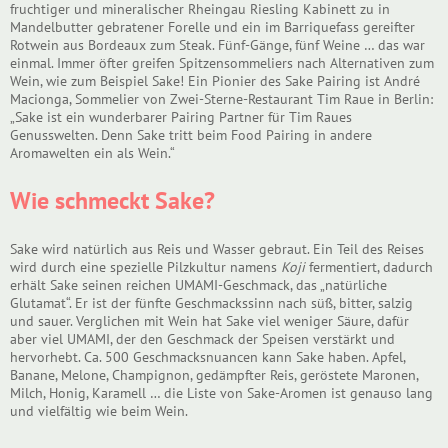
fruchtiger und mineralischer Rheingau Riesling Kabinett zu in
Mandelbutter gebratener Forelle und ein im Barriquefass gereifter
Rotwein aus Bordeaux zum Steak. Fünf-Gänge, fünf Weine … das war
einmal. Immer öfter greifen Spitzensommeliers nach Alternativen zum
Wein, wie zum Beispiel Sake! Ein Pionier des Sake Pairing ist André
Macionga, Sommelier von Zwei-Sterne-Restaurant Tim Raue in Berlin:
„Sake ist ein wunderbarer Pairing Partner für Tim Raues
Genusswelten. Denn Sake tritt beim Food Pairing in andere
Aromawelten ein als Wein.“
Wie schmeckt Sake?
Sake wird natürlich aus Reis und Wasser gebraut. Ein Teil des Reises
wird durch eine spezielle Pilzkultur namens
Koji
fermentiert, dadurch
erhält Sake seinen reichen UMAMI-Geschmack, das „natürliche
Glutamat“. Er ist der fünfte Geschmackssinn nach süß, bitter, salzig
und sauer. Verglichen mit Wein hat Sake viel weniger Säure, dafür
aber viel UMAMI, der den Geschmack der Speisen verstärkt und
hervorhebt. Ca. 500 Geschmacksnuancen kann Sake haben. Apfel,
Banane, Melone, Champignon, gedämpfter Reis, geröstete Maronen,
Milch, Honig, Karamell … die Liste von Sake-Aromen ist genauso lang
und vielfältig wie beim Wein.