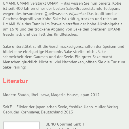
UMAMI. UMAMI verstärkt UMAMI – das wissen Sie nun bereits. Kobe
ist seit 400 Jahren einer der besten Sake-Brauereistandorte Japans
wegen des besonderen Quellwassers
Miyamizu
. Das traditionelle
Geschmacksprofil von Kobe-Sake ist kräftig, trocken und reich an
UMAMI. Wie das Tannin im Rotwein straffen der hohe Alkoholgehalt
um 16 % und der trockene Abgang von Sake den breiteren UMAMI-
Geschmack und das Fett des Rindfleisches.
Sake unterstützt sanft die Geschmackseigenschaften der Speisen und
bildet eine einzigartige Harmonie. Sake streitet nicht. Sake
schmeichelt dem Gaumen und der Seele. Ein guter Sake macht
Menschen glücklich. Nicht zu viel Nachdenken, öffnen Sie die Tür zum
Sake-Pairing!
Literatur
Modern Shudo, Jihei Isawa, Magazin House, Japan 2012
SAKE – Elixier der japanischen Seele, Yoshiko Ueno-Müller, Verlag
Gebrüder Kornmayer, Deutschland 2013
UENO Gourmet GmbH