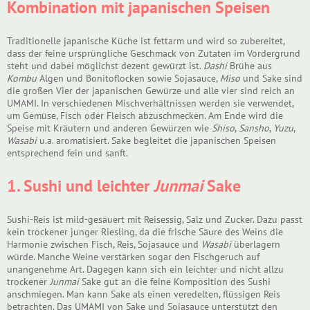
Kombination mit japanischen Speisen
Traditionelle japanische Küche ist fettarm und wird so zubereitet,
dass der feine ursprüngliche Geschmack von Zutaten im Vordergrund
steht und dabei möglichst dezent gewürzt ist.
Dashi
Brühe aus
Kombu
Algen und Bonitoflocken sowie Sojasauce,
Miso
und Sake sind
die großen Vier der japanischen Gewürze und alle vier sind reich an
UMAMI. In verschiedenen Mischverhältnissen werden sie verwendet,
um Gemüse, Fisch oder Fleisch abzuschmecken. Am Ende wird die
Speise mit Kräutern und anderen Gewürzen wie
Shiso
,
Sansho
,
Yuzu
,
Wasabi
u.a. aromatisiert. Sake begleitet die japanischen Speisen
entsprechend fein und sanft.
1. Sushi und leichter
Junmai
Sake
Sushi-Reis ist mild-gesäuert mit Reisessig, Salz und Zucker. Dazu passt
kein trockener junger Riesling, da die frische Säure des Weins die
Harmonie zwischen Fisch, Reis, Sojasauce und
Wasabi
überlagern
würde. Manche Weine verstärken sogar den Fischgeruch auf
unangenehme Art. Dagegen kann sich ein leichter und nicht allzu
trockener
Junmai
Sake gut an die feine Komposition des Sushi
anschmiegen. Man kann Sake als einen veredelten, flüssigen Reis
betrachten. Das UMAMI von Sake und Sojasauce unterstützt den