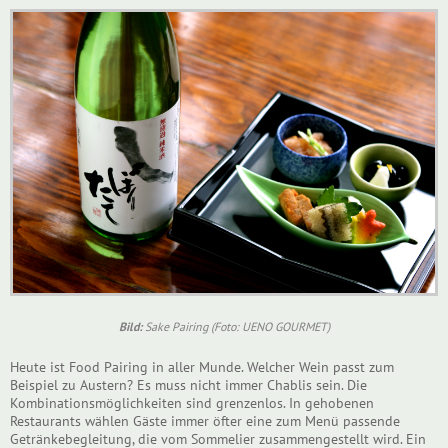
Bild:
Sake Pairing (Foto: UENO GOURMET)
Heute ist Food Pairing in aller Munde. Welcher Wein passt zum
Beispiel zu Austern? Es muss nicht immer Chablis sein. Die
Kombinationsmöglichkeiten sind grenzenlos. In gehobenen
Restaurants wählen Gäste immer öfter eine zum Menü passende
Getränkebegleitung, die vom Sommelier zusammengestellt wird. Ein