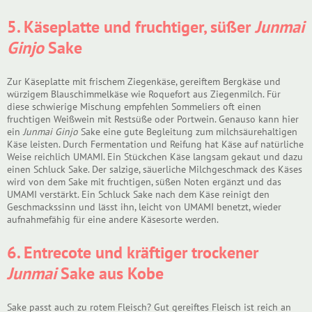
5. Käseplatte und fruchtiger, süßer
Junmai
Ginjo
Sake
Zur Käseplatte mit frischem Ziegenkäse, gereiftem Bergkäse und
würzigem Blauschimmelkäse wie Roquefort aus Ziegenmilch. Für
diese schwierige Mischung empfehlen Sommeliers oft einen
fruchtigen Weißwein mit Restsüße oder Portwein. Genauso kann hier
ein
Junmai Ginjo
Sake eine gute Begleitung zum milchsäurehaltigen
Käse leisten. Durch Fermentation und Reifung hat Käse auf natürliche
Weise reichlich UMAMI. Ein Stückchen Käse langsam gekaut und dazu
einen Schluck Sake. Der salzige, säuerliche Milchgeschmack des Käses
wird von dem Sake mit fruchtigen, süßen Noten ergänzt und das
UMAMI verstärkt. Ein Schluck Sake nach dem Käse reinigt den
Geschmackssinn und lässt ihn, leicht von UMAMI benetzt, wieder
aufnahmefähig für eine andere Käsesorte werden.
6. Entrecote und kräftiger trockener
Junmai
Sake aus Kobe
Sake passt auch zu rotem Fleisch? Gut gereiftes Fleisch ist reich an