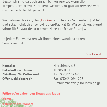
Besser wir sind da auch sprachlich vorbereitet, wenn die
Temperaturen Schweiß treibend werden und glücklicherweise wird
uns das recht leicht gemacht:
Wir nehmen das
kanji
für „
trocken
“ vom letzten September 干
KAN
und setzen einfach unser 3-Tropfen-Radikal für Wasser davor: 汗und
schon fließt statt der trockenen Hitze der Schweiß (
ase
) …
In jedem Fall wünschen wir Ihnen einen wunderschönen
Sommermonat!
Druckversion
Kontakt:
Hiroshimastr. 6
Botschaft von Japan
10785 Berlin
Abteilung für Kultur und
Tel.: 030/21094-0
Öffentlichkeitsarbeit
Fax: 030/21094-228
E-mail: magazin@bo.mofa.go.jp
Frühere Ausgaben von Neues aus Japan
Home
Kalender des Monats