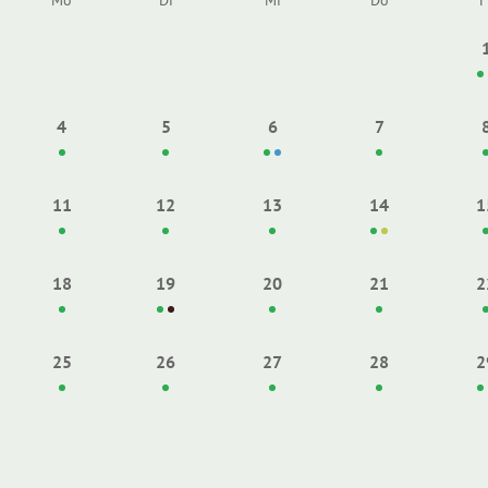
Mo
Di
Mi
Do
F
4
5
6
7
11
12
13
14
1
18
19
20
21
2
25
26
27
28
2