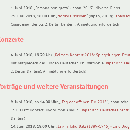
1. Juni 2018
, „Persona non grata“ (Japan, 2015); diverse Kinos
29. Juni 2018, 18.00 Uhr
, „
Norikos Noriben
“ (Japan, 2009);
Japanisc
(Saargemünder Str. 2, Berlin-Dahlem), Anmeldung erforderlich!
Konzerte
6. Juni 2018, 19.30 Uhr
, „
Reimers Konzert 2018: Spiegelungen. De
mit Mitgliedern der Jungen Deutschen Philharmonie;
Japanisch-De
2, Berlin-Dahlem), Anmeldung erforderlich!
orträge und weitere Veranstaltungen
9. Juni 2018, ab 14.00 Uhr
, „
Tag der offenen Tür 2018
“, Japanisch
19:00 Jazz-Konzert "Kyoto mon Amour";
Japanisch-Deutsches Zentr
Dahlem)
14. Juni 2018, 18.00 Uhr
: „
Erwin Toku Bälz (1889-1945) - Eine Bio