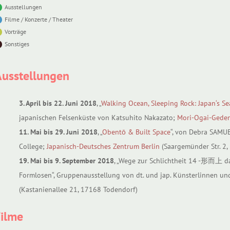
Ausstellungen
Filme / Konzerte / Theater
Vorträge
Sonstiges
Ausstellungen
3. April bis 22. Juni 2018
, „
Walking Ocean, Sleeping Rock: Japan‘s Se
japanischen Felsenküste von Katsuhito Nakazato;
Mori-Ogai-Geden
11. Mai bis 29. Juni 2018
, „
Obentō & Built Space
“, von Debra SAMU
College;
Japanisch-Deutsches Zentrum Berlin
(Saargemünder Str. 2,
19. Mai bis 9. September 2018
, „Wege zur Schlichtheit 14 -形而上 d
Formlosen“, Gruppenausstellung von dt. und jap. Künsterlinnen un
(Kastanienallee 21, 17168 Todendorf)
Filme