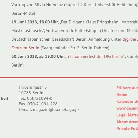
Vortrag von Silvia Hofheinz (Ruprecht-Karls-Universität Heidelberg)
Berlin-Mitte)
19. Juni 2018, 18.00 Uhr
, „Der Dirigent Klaus Pringsheim - Vorstre
Musikaustauschs“, Vortrag von Dr. Ralf Eisinger (Theater- und Musik
Deutsch-Japanischen Gesellschaft Berlin, Anmeldung unter
djg-ber
Zentrum Berlin
(Saargemünder Str. 2, Berlin-Dahlem)
30. Juni 2018, ab 15.00 Uhr
, „
32. Sommerfest der DJG Berlin
“; Club
Berlin)
Hiroshimastr. 6
Frühere Au
10785 Berlin
Home
rbeit
Tel.: 030/21094-0
Kalender d
Fax: 030/21094-228
www.de.emb
E-mail: magazin@bo.mofa.go.jp
Legal Matte
About Acces
Private Pol