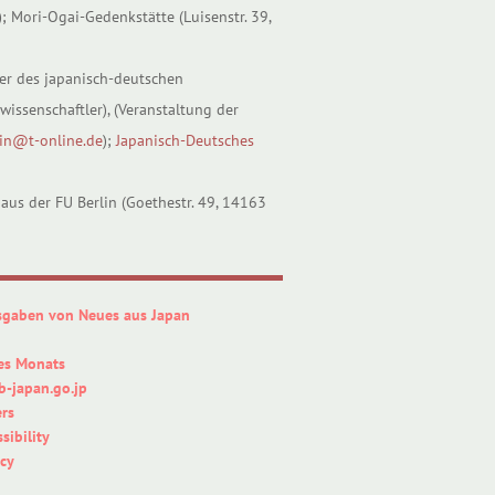
; Mori-Ogai-Gedenkstätte (Luisenstr. 39,
iter des japanisch-deutschen
wissenschaftler), (Veranstaltung der
lin@t-online.de
);
Japanisch-Deutsches
haus der FU Berlin (Goethestr. 49, 14163
sgaben von Neues aus Japan
es Monats
-japan.go.jp
rs
sibility
icy