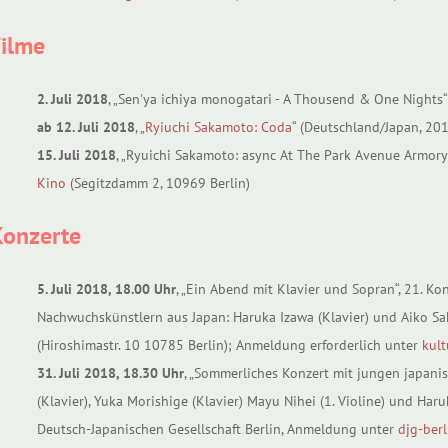
Filme
2. Juli 2018
, „Sen'ya ichiya monogatari - A Thousend & One Nights“
ab 12. Juli 2018
, „
Ryiuchi Sakamoto: Coda
“ (Deutschland/Japan, 20
15. Juli 2018
, „Ryuichi Sakamoto: async At The Park Avenue Armory
Kino
(Segitzdamm 2, 10969 Berlin)
Konzerte
5. Juli 2018, 18.00 Uhr
, „Ein Abend mit Klavier und Sopran“, 21. Ko
Nachwuchskünstlern aus Japan: Haruka Izawa (Klavier) und Aiko Sak
(Hiroshimastr. 10 10785 Berlin); Anmeldung erforderlich unter
kul
31. Juli 2018, 18.30 Uhr
, „Sommerliches Konzert mit jungen japani
(Klavier), Yuka Morishige (Klavier) Mayu Nihei (1. Violine) und Haruk
Deutsch-Japanischen Gesellschaft Berlin, Anmeldung unter
djg-ber