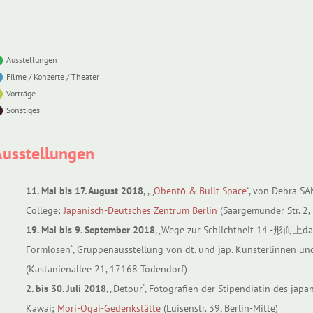
Ausstellungen
Filme / Konzerte / Theater
Vorträge
Sonstiges
Ausstellungen
11. Mai bis 17. August 2018
, , „
Obentō & Built Space
“, von Debra S
College;
Japanisch-Deutsches Zentrum Berlin
(Saargemünder Str. 2,
19. Mai bis 9. September 2018
, „Wege zur Schlichtheit 14 -形而上da
Formlosen“, Gruppenausstellung von dt. und jap. Künsterlinnen un
(Kastanienallee 21, 17168 Todendorf)
2. bis 30. Juli 2018
, „Detour“, Fotografien der Stipendiatin des ja
Kawai;
Mori-Ogai-Gedenkstätte
(Luisenstr. 39, Berlin-Mitte)