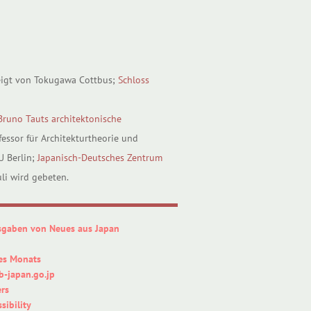
zeigt von Tokugawa Cottbus;
Schloss
runo Tauts architektonische
rofessor für Architekturtheorie und
TU Berlin;
Japanisch-Deutsches Zentrum
uli wird gebeten.
sgaben von Neues aus Japan
es Monats
-japan.go.jp
rs
sibility