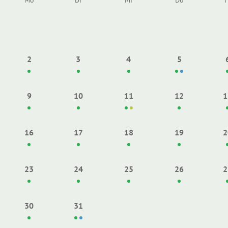
Mo
Di
Mi
Do
F
2
3
4
5
9
10
11
12
1
16
17
18
19
2
23
24
25
26
2
30
31