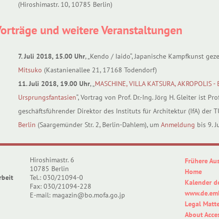
(Hiroshimastr. 10, 10785 Berlin)
orträge und weitere Veranstaltungen
7. Juli 2018, 15.00 Uhr
, „Kendo / Iaido“, Japanische Kampfkunst ge
Mitsuko
(Kastanienallee 21, 17168 Todendorf)
11. Juli 2018, 19.00 Uhr
, „
MASCHINE, VILLA KATSURA, AKROPOLIS - B
Ursprungsfantasien
“, Vortrag von Prof. Dr.-Ing. Jörg H. Gleiter ist P
geschäftsführender Direktor des Instituts für Architektur (IfA) der 
Berlin
(Saargemünder Str. 2, Berlin-Dahlem), um
Anmeldung
bis 9. J
Hiroshimastr. 6
Frühere Au
10785 Berlin
Home
rbeit
Tel.: 030/21094-0
Kalender d
Fax: 030/21094-228
www.de.emb
E-mail: magazin@bo.mofa.go.jp
Legal Matte
About Acces