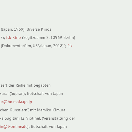
 (Japan, 1969); diverse Kinos
17);
fsk Kino
(Segitzdamm 2, 10969 Berlin)
 (Dokumentarfilm, USA/Japan, 2018)”;
fsk
nzert der Reihe mit begabten
urai (Sopran); Botschaft von Japan
tur@bo.mofa.go.jp
schen Künstlern“, mit Mamiko Kimura
a Sugitani (2. Violine), (Veranstaltung der
lin@t-online.de
); Botschaft von Japan