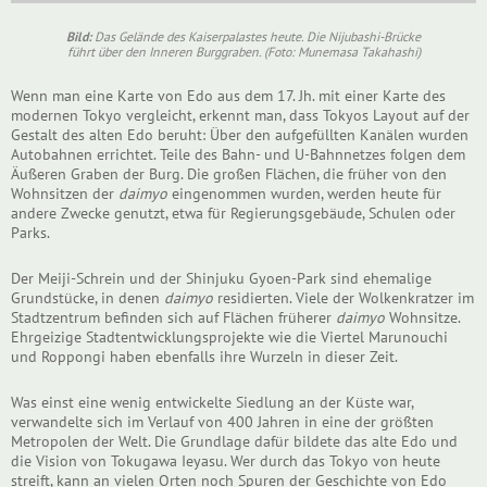
Bild:
Das Gelände des Kaiserpalastes heute. Die Nijubashi-Brücke
führt über den Inneren Burggraben. (Foto: Munemasa Takahashi)
Wenn man eine Karte von Edo aus dem 17. Jh. mit einer Karte des
modernen Tokyo vergleicht, erkennt man, dass Tokyos Layout auf der
Gestalt des alten Edo beruht: Über den aufgefüllten Kanälen wurden
Autobahnen errichtet. Teile des Bahn- und U-Bahnnetzes folgen dem
Äußeren Graben der Burg. Die großen Flächen, die früher von den
Wohnsitzen der
daimyo
eingenommen wurden, werden heute für
andere Zwecke genutzt, etwa für Regierungsgebäude, Schulen oder
Parks.
Der Meiji-Schrein und der Shinjuku Gyoen-Park sind ehemalige
Grundstücke, in denen
daimyo
residierten. Viele der Wolkenkratzer im
Stadtzentrum befinden sich auf Flächen früherer
daimyo
Wohnsitze.
Ehrgeizige Stadtentwicklungsprojekte wie die Viertel Marunouchi
und Roppongi haben ebenfalls ihre Wurzeln in dieser Zeit.
Was einst eine wenig entwickelte Siedlung an der Küste war,
verwandelte sich im Verlauf von 400 Jahren in eine der größten
Metropolen der Welt. Die Grundlage dafür bildete das alte Edo und
die Vision von Tokugawa Ieyasu. Wer durch das Tokyo von heute
streift, kann an vielen Orten noch Spuren der Geschichte von Edo