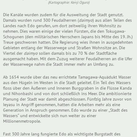
(Kartographie: Kenji Oguro)
Die Kanäle wurden zudem für die Ausweitung der Stadt genutzt.
Damals wurden rund 300 Feudalherren (
daimyo
) aus allen Teilen des
Landes nach Edo gerufen, um dort zeitweilig ihren Wohnsitz zu
nehmen. Dies waren einige der vielen Fürsten, die den Tokugawa-
Schogunen (den militärischen Herrschern Japans bis Mitte des 19. Jh.)
Treue geschworen hatten. Die Regierung wies ihnen in ausgedehnten
Gebieten entlang der Wasserwege und Straßen Wohnsitze an. Die
Viertel der
daimyo
sollen damals bis zu 70 % der Stadtfläche
ausgemacht haben. Mit dem Zuzug weiterer Feudalherren an die Ufer
der Wasserwege nahm die Stadt immer mehr an Umfang zu.
Ab 1654 wurde über das neu errichtete Tamagawa-Aquädukt Wasser
aus den Hügeln im Westen in die Stadt geleitet. Ein Teil des Wassers
floss über den Äußeren und Inneren Burggraben in die Flüsse Kanda
und Nihonbashi und von dort schließlich ins Meer. Die ambitionierte
Planung der Stadt war damit abgeschlossen. Fünfzig Jahre zuvor von
Ieyasu in Angriff genommen, hatten die Arbeiten mehr als eine
Generation in Anspruch genommen. Edo wurde zu einer „Stadt des
Wassers“ und entwickelte sich nun weiter zu einer
Millionenmetropole.
Fast 300 Jahre lang fungierte Edo als wichtigste Burgstadt des