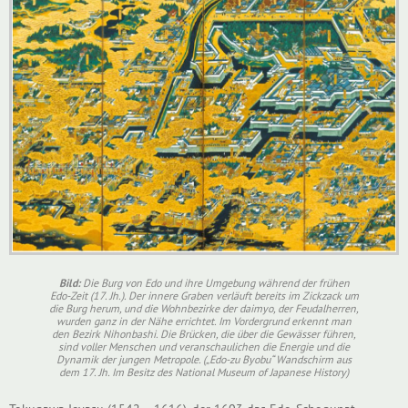
Bild:
Die Burg von Edo und ihre Umgebung während der frühen
Edo-Zeit (17. Jh.). Der innere Graben verläuft bereits im Zickzack um
die Burg herum, und die Wohnbezirke der
daimyo
, der Feudalherren,
wurden ganz in der Nähe errichtet. Im Vordergrund erkennt man
den Bezirk Nihonbashi. Die Brücken, die über die Gewässer führen,
sind voller Menschen und veranschaulichen die Energie und die
Dynamik der jungen Metropole. („Edo-zu Byobu“ Wandschirm aus
dem 17. Jh. Im Besitz des National Museum of Japanese History)