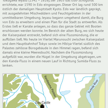
Tokugawa Ieyasu (1542 – 1616), der 1603 das Edo-Schogunat
errichtete, war 1590 in Edo eingezogen. Dieser Ort lag rund 500 km
östlich der damaligen Hauptstadt Kyoto. Edo war ländlich geprägt,
mit ausgedehnten Mischwäldern und Feuchtgebieten in der
unmittelbaren Umgebung. Ieyasu begann umgehend damit, die Burg
von Edo zu erweitern und einen Plan für die Stadt zu entwerfen. Als
Erstes ließ er Kanäle anlegen, so dass das ganze Gebiet mit Booten
erschlossen werden konnte. Im Bereich der alten Burg, wo sich heute
der Kaiserpalast erstreckt, befand sich eine Flussmündung, die er
auffüllen ließ. Wo heute im Viertel Marunouchi zwischen Kaiserpalast
und dem Hauptbahnhof Tokyo sowie im Hibiya-Viertel südlich des
Palastes zahllose Bürogebäude in den Himmel ragen, befand sich
damals eine kleine Meeresbucht. Nachdem die Flussmündung
aufgefüllt war, wurden die Hügel in der Umgebung abgetragen, um
den Kanda-Fluss in einem neuen Lauf in Richtung Sumida-Fluss zu
lenken.