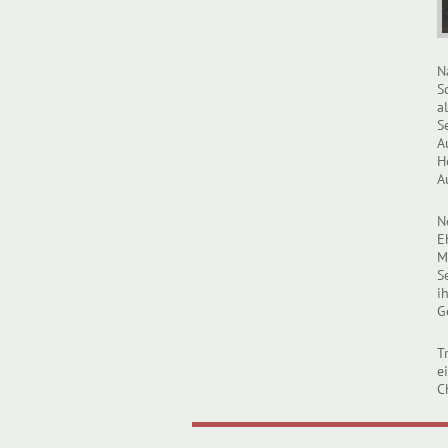
N
S
a
S
A
H
A
N
E
M
S
i
G
T
e
C