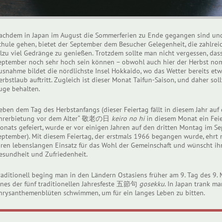
achdem in Japan im August die Sommerferien zu Ende gegangen sind und 
chule gehen, bietet der September dem Besucher Gelegenheit, die zahlre
llzu viel Gedränge zu genießen. Trotzdem sollte man nicht vergessen, das
eptember noch sehr hoch sein können – obwohl auch hier der Herbst nom
usnahme bildet die nördlichste Insel Hokkaido, wo das Wetter bereits etw
erbstlaub auftritt. Zugleich ist dieser Monat Taifun-Saison, und daher so
uge behalten.
eben dem Tag des Herbstanfangs (dieser Feiertag fällt in diesem Jahr auf 
hrerbietung vor dem Alter“ 敬老の日
keiro no hi
in diesem Monat ein Feie
onats gefeiert, wurde er vor einigen Jahren auf den dritten Montag im Sep
eptember). Mit diesem Feiertag, der erstmals 1966 begangen wurde, ehrt 
hren lebenslangen Einsatz für das Wohl der Gemeinschaft und wünscht ih
esundheit und Zufriedenheit.
raditionell beging man in den Ländern Ostasiens früher am 9. Tag des 9.
ines der fünf traditionellen Jahresfeste 五節句
gosekku
. In Japan trank m
hrysanthemenblüten schwimmen, um für ein langes Leben zu bitten.