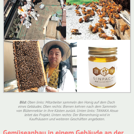
Bild:
Oben links: Mitarbeiter sammeln den Honig auf dem Dach
eines Gebäudes. Oben rechts: Bienen kehren nach dem Sammeln
von Blütennektar in ihre Kästen zurück. Unten links: TANAKA Atsuo
leitet das Projekt. Unten rechts: Der Bienenhonig wird in
Kaufhäusern und weiteren Geschäften angeboten.
Gemüseanbau in einem Gebäude an der