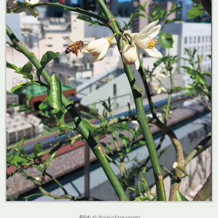
Bild:
© NaokoYamamoto