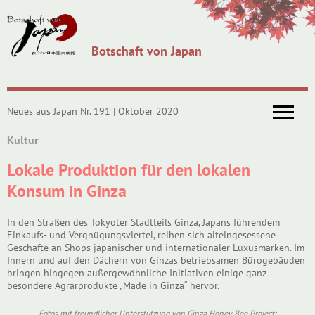
Botschaft von Japan
Neues aus Japan Nr. 191 | Oktober 2020
Kultur
Lokale Produktion für den lokalen
Konsum in Ginza
In den Straßen des Tokyoter Stadtteils Ginza, Japans führendem
Einkaufs- und Vergnügungsviertel, reihen sich alteingesessene
Geschäfte an Shops japanischer und internationaler Luxusmarken. Im
Innern und auf den Dächern von Ginzas betriebsamen Bürogebäuden
bringen hingegen außergewöhnliche Initiativen einige ganz
besondere Agrarprodukte „Made in Ginza“ hervor.
Fotos mit freundlicher Unterstützung von Ginza Honey Bee Project;