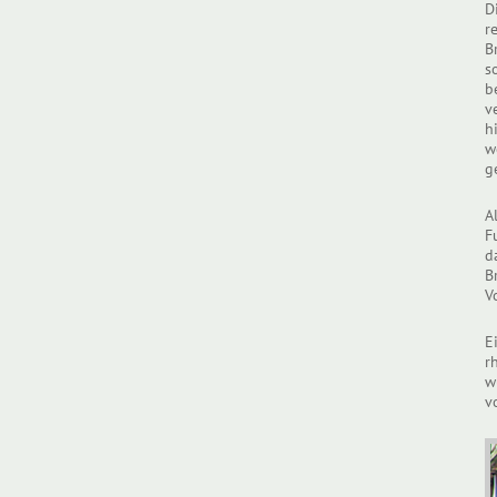
D
r
B
s
b
v
h
w
g
A
F
d
B
V
E
r
w
v