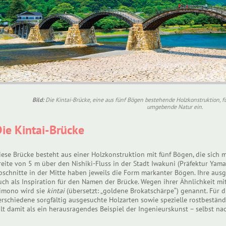
Bild:
Die Kintai-Brücke, eine aus fünf Bögen bestehende Holzkonstruktion, fü
umgebende Natur ein.
ie Kintai-Brücke
iese Brücke besteht aus einer Holzkonstruktion mit fünf Bögen, die sich
reite von 5 m über den Nishiki-Fluss in der Stadt Iwakuni (Präfektur Yam
bschnitte in der Mitte haben jeweils die Form markanter Bögen. Ihre au
uch als Inspiration für den Namen der Brücke. Wegen ihrer Ähnlichkeit mit
imono wird sie
kintai
(übersetzt: „goldene Brokatschärpe“) genannt. Für
erschiedene sorgfältig ausgesuchte Holzarten sowie spezielle rostbestän
ilt damit als ein herausragendes Beispiel der Ingenieurskunst – selbst 