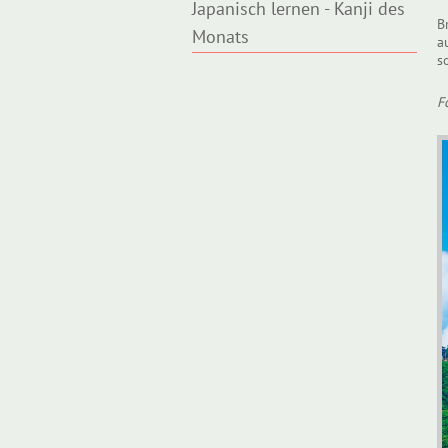
Japanisch lernen - Kanji des
B
Monats
a
s
F