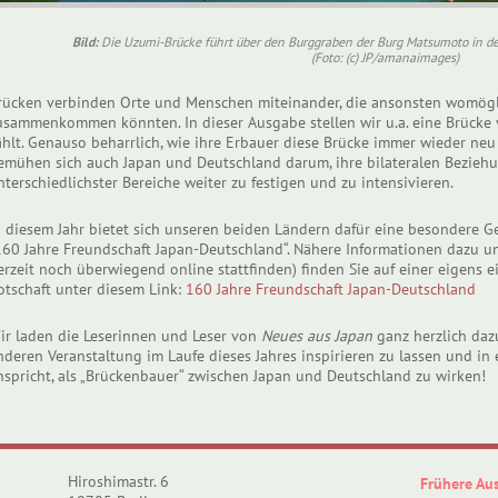
Bild:
Die Uzumi-Brücke führt über den Burggraben der Burg Matsumoto in der
(Foto: (c) JP/amanaimages)
rücken verbinden Orte und Menschen miteinander, die ansonsten womögl
usammenkommen könnten. In dieser Ausgabe stellen wir u.a. eine Brücke v
ählt. Genauso beharrlich, wie ihre Erbauer diese Brücke immer wieder neu 
emühen sich auch Japan und Deutschland darum, ihre bilateralen Bezieh
nterschiedlichster Bereiche weiter zu festigen und zu intensivieren.
n diesem Jahr bietet sich unseren beiden Ländern dafür eine besondere G
160 Jahre Freundschaft Japan-Deutschland“. Nähere Informationen dazu u
erzeit noch überwiegend online stattfinden) finden Sie auf einer eigens 
otschaft unter diesem Link:
160 Jahre Freundschaft Japan-Deutschland
ir laden die Leserinnen und Leser von
Neues aus Japan
ganz herzlich dazu
nderen Veranstaltung im Laufe dieses Jahres inspirieren zu lassen und in 
nspricht, als „Brückenbauer“ zwischen Japan und Deutschland zu wirken!
Hiroshimastr. 6
Frühere Au