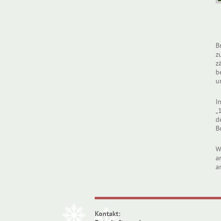
B
z
z
b
u
I
„
d
B
W
a
a
Kontakt: