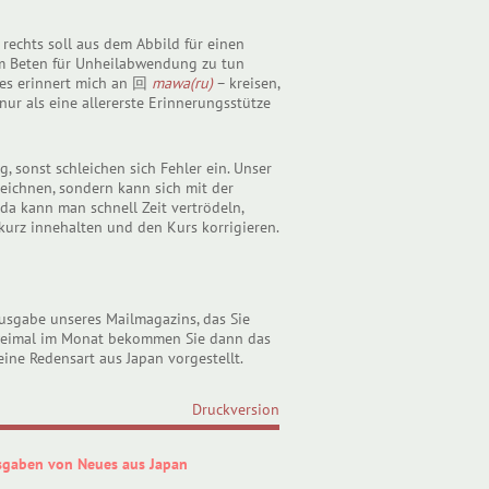
 rechts soll aus dem Abbild für einen
m Beten für Unheilabwendung zu tun
, es erinnert mich an 回
mawa(ru)
– kreisen,
nur als eine allererste Erinnerungsstütze
, sonst schleichen sich Fehler ein. Unser
eichnen, sondern kann sich mit der
 da kann man schnell Zeit vertrödeln,
 kurz innehalten und den Kurs korrigieren.
usgabe unseres Mailmagazins, das Sie
Zweimal im Monat bekommen Sie dann das
ne Redensart aus Japan vorgestellt.
Druckversion
sgaben von Neues aus Japan