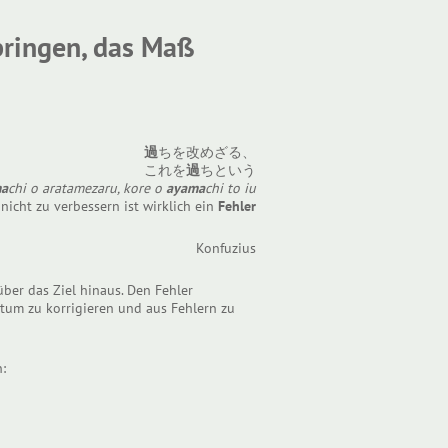
bringen, das Maß
過
ちを改めざる、
これを
過
ちという
ma
chi o aratamezaru, kore o
ayama
chi to iu
nicht zu verbessern ist wirklich ein
Fehler
Konfuzius
über das Ziel hinaus. Den Fehler
rrtum zu korrigieren und aus Fehlern zu
: