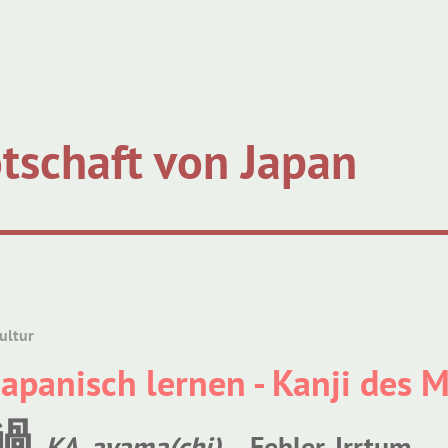
tschaft von Japan
ultur
Japanisch lernen - Kanji des 
過
KA
,
ayama(chi)
– Fehler, Irrtum