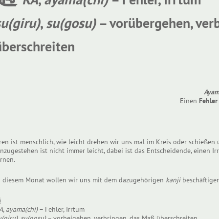
su(giru)
,
su(gosu)
– vorübergehen, ver
überschreiten
Aya
Einen
Fehler
rren ist menschlich, wie leicht drehen wir uns mal im Kreis oder schießen 
inzugestehen ist nicht immer leicht, dabei ist das Entscheidende, einen I
ernen.
n diesem Monat wollen wir uns mit dem dazugehörigen
kanji
beschäftigen
過
A
,
ayama(chi)
– Fehler, Irrtum
u(giru)
,
su(gosu)
– vorbeigehen, verbringen, das Maß überschreiten