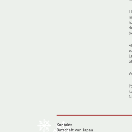
L
m
h
d
b
A
k
L
ü
W
P
k
N
Kontakt:
Botschaft von Japan