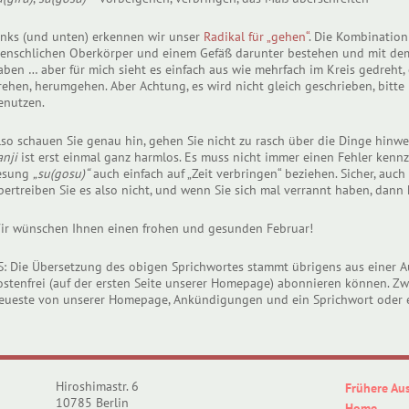
inks (und unten) erkennen wir unser
Radikal für „gehen“
. Die Kombination
enschlichen Oberkörper und einem Gefäß darunter bestehen und mit de
aben … aber für mich sieht es einfach aus wie mehrfach im Kreis gedreht
rehen, herumgehen. Aber Achtung, es wird nicht gleich geschrieben, bitte 
enutzen.
lso schauen Sie genau hin, gehen Sie nicht zu rasch über die Dinge hinweg
anji
ist erst einmal ganz harmlos. Es muss nicht immer einen Fehler kennz
esung
„su(gosu)“
auch einfach auf „Zeit verbringen“ beziehen. Sicher, auch
bertreiben Sie es also nicht, und wenn Sie sich mal verrannt haben, dann
ir wünschen Ihnen einen frohen und gesunden Februar!
S: Die Übersetzung des obigen Sprichwortes stammt übrigens aus einer A
ostenfrei (auf der ersten Seite unserer Homepage) abonnieren können. 
eueste von unserer Homepage, Ankündigungen und ein Sprichwort oder ei
Hiroshimastr. 6
Frühere Au
10785 Berlin
Home