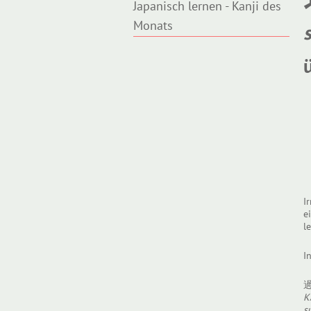
Japanisch lernen - Kanji des
Monats
I
e
l
I
K
s