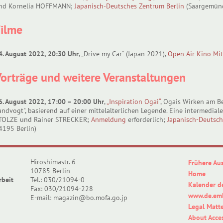
nd Kornelia HOFFMANN;
Japanisch-Deutsches Zentrum Berlin
(Saargemünde
Filme
4. August 2022, 20:30 Uhr
, „Drive my Car“ (Japan 2021),
Open Air Kino Mit
orträge und weitere Veranstaltungen
6. August 2022, 17:00 – 20:00 Uhr
,
„Inspiration Ogai“
, Ogais Wirken am Be
andvogt", basierend auf einer mittelalterlichen Legende. Eine intermedial
TOLZE und Rainer STRECKER;
Anmeldung
erforderlich;
Japanisch-Deutsch
4195 Berlin)
Hiroshimastr. 6
Frühere Au
10785 Berlin
Home
rbeit
Tel.: 030/21094-0
Kalender d
Fax: 030/21094-228
www.de.emb
E-mail: magazin@bo.mofa.go.jp
Legal Matte
About Acces