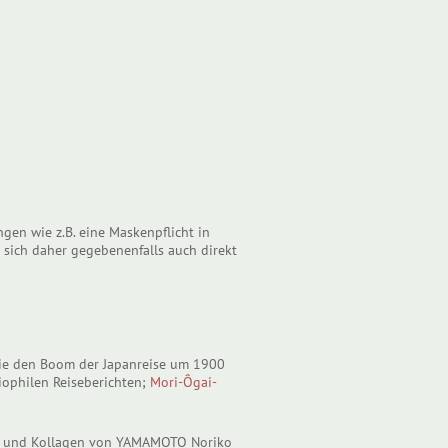
gen wie z.B. eine Maskenpflicht in
sich daher gegebenenfalls auch direkt
 die den Boom der Japanreise um 1900
liophilen Reiseberichten;
Mori-Ôgai-
cke und Kollagen von YAMAMOTO Noriko