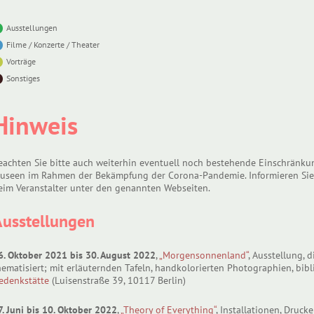
Ausstellungen
Filme / Konzerte / Theater
Vorträge
Sonstiges
Hinweis
eachten Sie bitte auch weiterhin eventuell noch bestehende Einschränkun
useen im Rahmen der Bekämpfung der Corona-Pandemie. Informieren Sie 
eim Veranstalter unter den genannten Webseiten.
Ausstellungen
6. Oktober 2021 bis 30. August 2022
,
„Morgensonnenland“
, Ausstellung,
hematisiert; mit erläuternden Tafeln, handkolorierten Photographien, bib
edenkstätte
(Luisenstraße 39, 10117 Berlin)
7. Juni bis 10. Oktober 2022
,
„Theory of Everything“
, Installationen, Dru