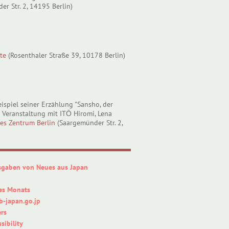
r Str. 2, 14195 Berlin)
te
(Rosenthaler Straße 39, 10178 Berlin)
ispiel seiner Erzählung "Sansho, der
e Veranstaltung mit ITŌ Hiromi, Lena
es Zentrum Berlin
(Saargemünder Str. 2,
sgaben von Neues aus Japan
es Monats
-japan.go.jp
rs
sibility