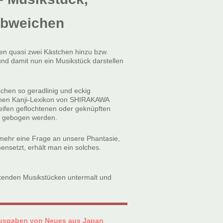
abweichen
gen quasi zwei Kästchen hinzu bzw.
und damit nun ein Musikstück darstellen
chen so geradlinig und eckig
chen Kanji-Lexikon von SHIRAKAWA
ifen geflochtenen oder geknüpften
ig gebogen werden.
 mehr eine Frage an unsere Phantasie,
setzt, erhält man ein solches.
kenden Musikstücken untermalt und
usgaben von Neues aus Japan