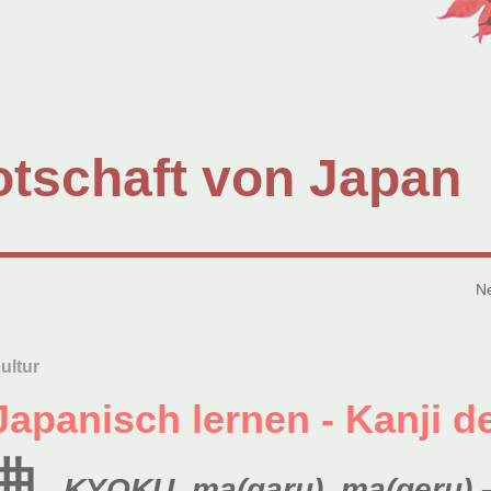
tschaft von Japan
N
ultur
Japanisch lernen - Kanji 
曲
KYOKU
,
ma(garu)
,
ma(geru)
–