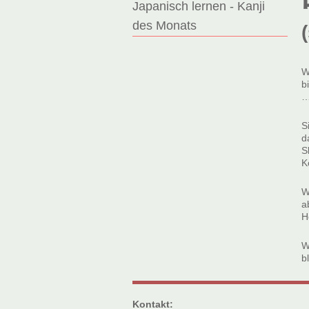
Japanisch lernen - Kanji
des Monats
W
b
S
d
S
K
W
a
H
W
b
Kontakt: