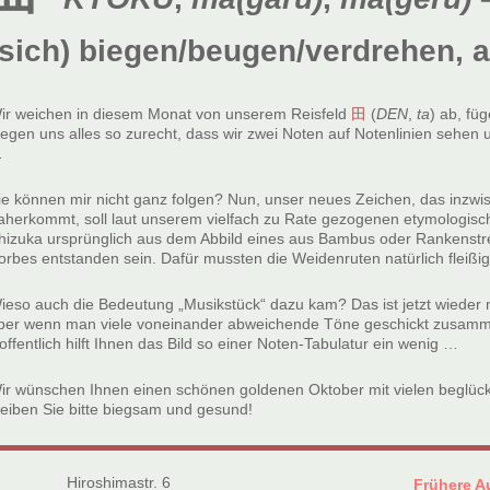
(sich) biegen/beugen/verdrehen, 
ir weichen in diesem Monat von unserem Reisfeld
田
(
DEN
,
ta
) ab, fü
iegen uns alles so zurecht, dass wir zwei Noten auf Notenlinien sehen 
…
ie können mir nicht ganz folgen? Nun, unser neues Zeichen, das inzwis
aherkommt, soll laut unserem vielfach zu Rate gezogenen etymologis
hizuka ursprünglich aus dem Abbild eines aus Bambus oder Rankenstre
orbes entstanden sein. Dafür mussten die Weidenruten natürlich fleiß
ieso auch die Bedeutung „Musikstück“ dazu kam? Das ist jetzt wieder
ber wenn man viele voneinander abweichende Töne geschickt zusammen
offentlich hilft Ihnen das Bild so einer Noten-Tabulatur ein wenig …
ir wünschen Ihnen einen schönen goldenen Oktober mit vielen beglüc
leiben Sie bitte biegsam und gesund!
Hiroshimastr. 6
Frühere A