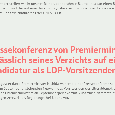
mber stellen wir in unserer Reihe über berühmte Bäume in Japan einen Ba
zt wird und der auf einer Insel vor Kyushu ganz im Süden des Landes wäc
eil des Weltnaturerbes der UNESCO ist.
ssekonferenz von Premiermin
ässlich seines Verzichts auf 
didatur als LDP-Vorsitzende
gust erklärte Premierminister Kishida während einer Pressekonferenz sei
 im September anstehenden Neuwahl des Vorsitzenden der Liberaldemokrat
 des Premierministers ab September gleichkommt. Zusammen damit stellte 
igen Amtszeit als Regierungschef Japans vor.