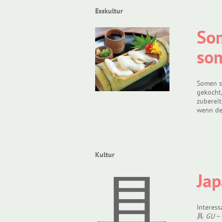
Esskultur
Som
so
Somen s
gekocht
zuberei
wenn der
Kultur
具
Jap
Interess
具
GU
– 