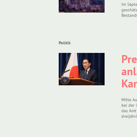
Im Septe
geschät
Bestandt
Politik
Pre
anl
Kan
Mitte Au
bei der
das Amt
dreijähr