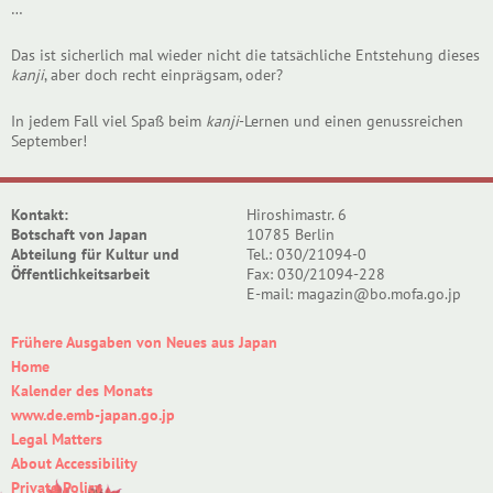
…
Das ist sicherlich mal wieder nicht die tatsächliche Entstehung dieses
kanji
, aber doch recht einprägsam, oder?
In jedem Fall viel Spaß beim
kanji
-Lernen und einen genussreichen
September!
Kontakt:
Hiroshimastr. 6
Botschaft von Japan
10785 Berlin
Abteilung für Kultur und
Tel.: 030/21094-0
Öffentlichkeitsarbeit
Fax: 030/21094-228
E-mail: magazin@bo.mofa.go.jp
Frühere Ausgaben von Neues aus Japan
Home
Kalender des Monats
www.de.emb-japan.go.jp
Legal Matters
About Accessibility
Private Policy