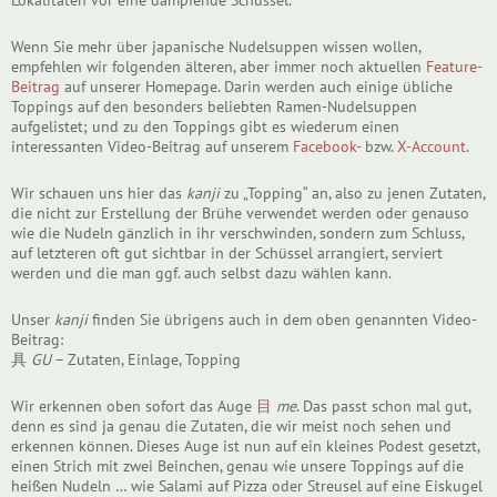
Wenn Sie mehr über japanische Nudelsuppen wissen wollen,
empfehlen wir folgenden älteren, aber immer noch aktuellen
Feature-
Beitrag
auf unserer Homepage. Darin werden auch einige übliche
Toppings auf den besonders beliebten Ramen-Nudelsuppen
aufgelistet; und zu den Toppings gibt es wiederum einen
interessanten Video-Beitrag auf unserem
Facebook-
bzw.
X-Account
.
Wir schauen uns hier das
kanji
zu „Topping“ an, also zu jenen Zutaten,
die nicht zur Erstellung der Brühe verwendet werden oder genauso
wie die Nudeln gänzlich in ihr verschwinden, sondern zum Schluss,
auf letzteren oft gut sichtbar in der Schüssel arrangiert, serviert
werden und die man ggf. auch selbst dazu wählen kann.
Unser
kanji
finden Sie übrigens auch in dem oben genannten Video-
Beitrag:
具
GU
– Zutaten, Einlage, Topping
Wir erkennen oben sofort das Auge
目
me
. Das passt schon mal gut,
denn es sind ja genau die Zutaten, die wir meist noch sehen und
erkennen können. Dieses Auge ist nun auf ein kleines Podest gesetzt,
einen Strich mit zwei Beinchen, genau wie unsere Toppings auf die
heißen Nudeln … wie Salami auf Pizza oder Streusel auf eine Eiskugel