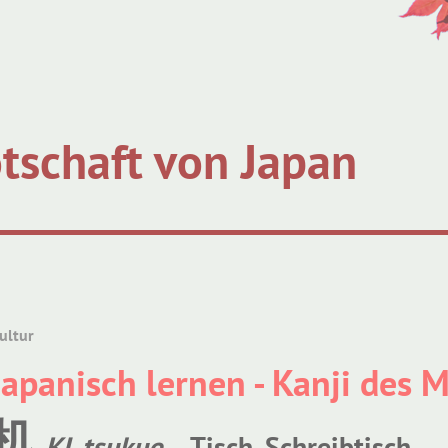
tschaft von Japan
ultur
Japanisch lernen - Kanji des 
机
KI, tsukue
– Tisch, Schreibtisch