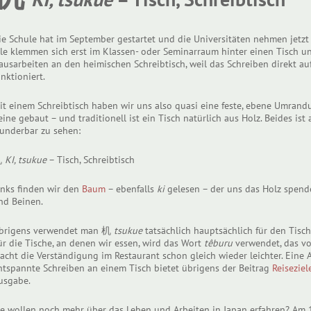
ie Schule hat im September gestartet und die Universitäten nehmen jetzt
lle klemmen sich erst im Klassen- oder Seminarraum hinter einen Tisch u
ausarbeiten an den heimischen Schreibtisch, weil das Schreiben direkt a
unktioniert.
it einem Schreibtisch haben wir uns also quasi eine feste, ebene Umrand
eine gebaut – und traditionell ist ein Tisch natürlich aus Holz. Beides i
underbar zu sehen:
机
KI, tsukue
– Tisch, Schreibtisch
inks finden wir den
Baum
– ebenfalls
ki
gelesen – der uns das Holz spend
nd Beinen.
brigens verwendet man 机
tsukue
tatsächlich hauptsächlich für den Tisc
ür die Tische, an denen wir essen, wird das Wort
têburu
verwendet, das vom
acht die Verständigung im Restaurant schon gleich wieder leichter. Eine A
ntspannte Schreiben an einem Tisch bietet übrigens der Beitrag
Reiseziel
usgabe.
ie wollen noch mehr über das Leben und Arbeiten in Japan erfahren? Am 1