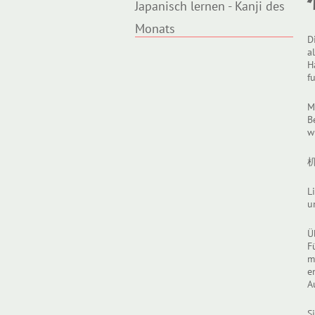
Japanisch lernen - Kanji des
Monats
D
a
H
f
M
B
w
L
u
Ü
F
m
e
A
S