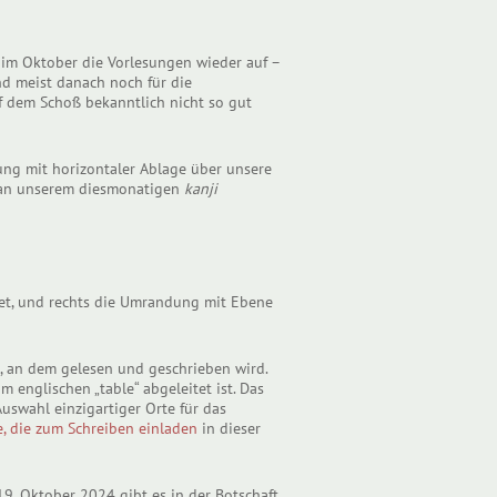
 im Oktober die Vorlesungen wieder auf –
nd meist danach noch für die
uf dem Schoß bekanntlich nicht so gut
ung mit horizontaler Ablage über unsere
st an unserem diesmonatigen
kanji
et, und rechts die Umrandung mit Ebene
h, an dem gelesen und geschrieben wird.
 englischen „table“ abgeleitet ist. Das
uswahl einzigartiger Orte für das
e, die zum Schreiben einladen
in dieser
9. Oktober 2024 gibt es in der Botschaft