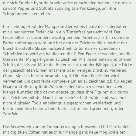
die sich für eine hybride Arbeitsweise entschieden haben; sie nutzen
sowohl Papier und Stift als auch digitale Werkzeuge, um ihre
Schöpfungen zu erstellen.
Ein Lieblings-Tool der Mangakünstler ist bis heute der Federhalter
mit einer spitzen Feder, die in ein Tintenfass getaucht wird. Der
Federhalter ist besonders wichtig bei dem Arbeitsschritt, in dem die
Farbe aufgetragen wird und bei dem der Zeichner die zunächst mit
Bleistift erstellte Skizze nachzeichnet. Unter den verschiedenen
Schreibfedern wird am häufigsten die G Pen-Feder verwendet, um die
Umrisse der Manga-Figuren zu zeichnen. Mit ihrem tiefen und offenen
Schlitz, der bis zur Mitte der Feder reicht, und der Fähigkeit, die Dicke
der gezeichneten Linien mit mehr oder weniger Druck zu variieren,
eignet sie sich hierfür besonders gut. Die Maru Pen-Feder wird
verwendet, um ganz feine komplexe Linien zu zeichnen, z.B. für Augen,
Haare und Hintergründe. Welche Feder sie auch verwenden, viele
Manga-Künstler sind davon überzeugt, dass ihre Figuren nur durch
das Zeichnen mit der Hand „eine Seele“ erhalten. Sie sind, was ihre
nicht-digitalen Tools anbelangt, ausgesprochen wählerisch und
bestimmen ihre Federn, Federhalter, Stifte und Farben mit großer
Sorgfalt.
Das Verwenden von an Computern angeschlossenen LCD Pen-Tablets
mit digitalen Stiften hat auch für Manga ganz neue Möglichkeiten