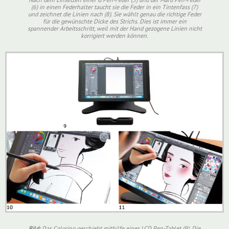
(6) in einen Federhalter taucht sie die Feder in ein Tintenfass (7)
und zeichnet die Linien nach (8). Sie wählt genau die richtige Feder
für die gewünschte Dicke des Strichs. Dies ist immer ein
spannender Arbeitsschritt, weil mit der Hand gezogene Linien nicht
korrigiert werden können.
Bild:
Das Coloring geschieht mithilfe eines LCD Pen-Tablet (9). Die