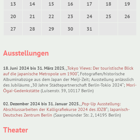
13
14
15
16
17
18
19
20
21
22
23
24
25
26
27
28
29
30
31
Ausstellungen
18. Juni 2024 bis 31. März 2025
, „
Tokyo Views: Der touristische Blick
auf die japanische Metropole um 1900
“, Fotografien/historische
Albuminabzüge aus dem Japan der Meiji-Zeit; Ausstellung anlässlich
des Jubiläums „30 Jahre Städtepartnerschaft Berlin-Tokio 2024“;
Mori-
Ōgai-Gedenkstätte
(Luisenstr. 39, 10117 Berlin)
02. Dezember 2024 bis 31. Januar 2025
, „
Pop-Up Ausstellung:
Abschlussarbeiten der Kalligrafiekurse 2024 des JDZB
“;
Japanisch-
Deutsches Zentrum Berlin
(Saargemünder Str. 2, 14195 Berlin)
Theater