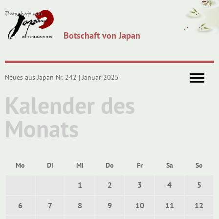
Botschaft von Japan
Neues aus Japan Nr. 242 | Januar 2025
Kalender des
Monats
Mo
Di
Mi
Do
Fr
Sa
So
1
2
3
4
5
6
7
8
9
10
11
12