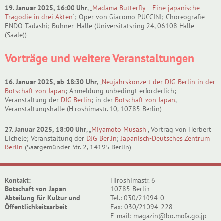
19. Januar 2025, 16:00 Uhr
, „
Madama Butterfly – Eine japanische
Tragödie in drei Akten
“; Oper von Giacomo PUCCINI; Choreografie
ENDO Tadashi; Bühnen Halle (Universitätsring 24, 06108 Halle
(Saale))
Vorträge und weitere Veranstaltungen
16. Januar 2025, ab 18:30 Uhr
, „
Neujahrskonzert der DJG Berlin in der
Botschaft von Japan
; Anmeldung unbedingt erforderlich;
Veranstaltung der
DJG Berlin
; in der
Botschaft von Japan
,
Veranstaltungshalle (Hiroshimastr. 10, 10785 Berlin)
27. Januar 2025, 18:00 Uhr
, „
Miyamoto Musashi
, Vortrag von Herbert
Eichele; Veranstaltung der
DJG Berlin
;
Japanisch-Deutsches Zentrum
Berlin
(Saargemünder Str. 2, 14195 Berlin)
Kontakt:
Hiroshimastr. 6
Botschaft von Japan
10785 Berlin
Abteilung für Kultur und
Tel.: 030/21094-0
Öffentlichkeitsarbeit
Fax: 030/21094-228
E-mail: magazin@bo.mofa.go.jp