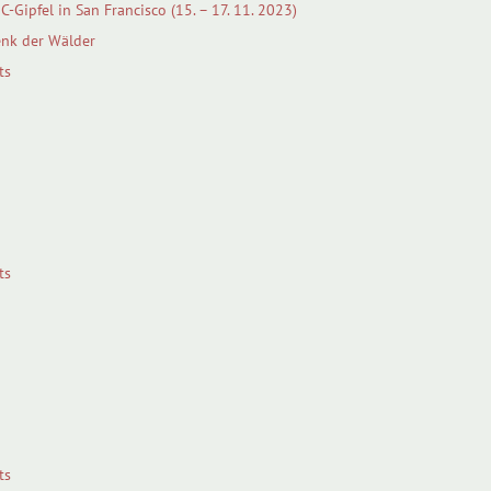
-Gipfel in San Francisco (15. – 17. 11. 2023)
enk der Wälder
ts
ts
ts