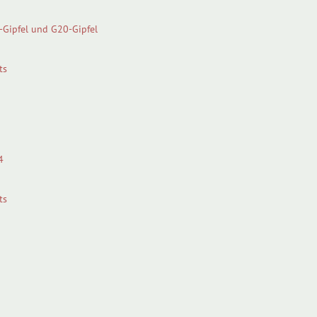
-Gipfel und G20-Gipfel
ts
4
ts