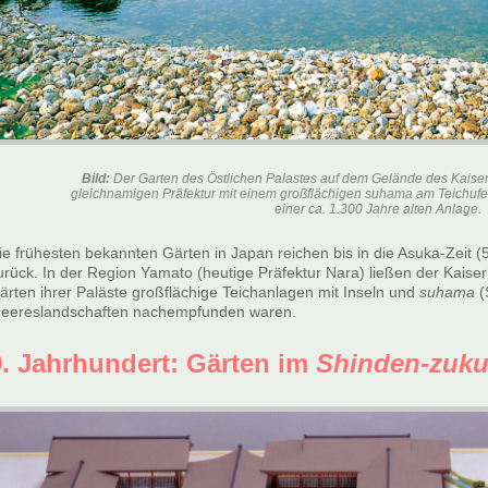
Bild:
Der Garten des Östlichen Palastes auf dem Gelände des Kaiserl
gleichnamigen Präfektur mit einem großflächigen
suhama
am Teichufe
einer ca. 1.300 Jahre alten Anlage.
ie frühesten bekannten Gärten in Japan reichen bis in die Asuka-Zeit 
urück. In der Region Yamato (heutige Präfektur Nara) ließen der Kaiser
ärten ihrer Paläste großflächige Teichanlagen mit Inseln und
suhama
(
eereslandschaften nachempfunden waren.
9. Jahrhundert: Gärten im
Shinden-zuku