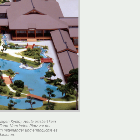
gen Kyoto). Heute existiert kein
 Form. Vom freien Platz vor der
ln miteinander und ermöglichte es
lanieren.