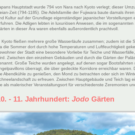
apans Hauptstadt wurde 794 von Nara nach Kyoto verlegt; dieser Umzu
eian-Zeit (794-1185). Die Adelsfamilie der Fujiwara baute damals ihren 
nd Kultur auf der Grundlage eigenständiger japanischer Vorstellungen
rfuhren. Die Adligen lebten in luxuriösen Anwesen, die im sogenannten
ärten in dieser Ära waren ebenfalls außerordentlich prachtvoll.
n Kyoto fließen mehrere große Wasserläufe zusammen; zudem ist die St
a die Sommer dort durch hohe Temperaturen und Luftfeuchtigkeit geken
ewohner der Stadt eine besondere Vorliebe für Teiche und Wasserfälle,
ird. Zwischen den einzelnen Gebäuden und durch die Gärten der Paläs
enannt. Große Teiche wurden angelegt, auf denen sogar Bootsfahrten 
ngelpavillons überragt, die über gedeckte Korridore erreichbar waren. 
ie Abendkühle zu genießen, den Mond zu betrachten oder sich im Win
chneelandschaft zu erfreuen. Zwischen Hauptgebäude und Teich lag e
ie als malerischer Veranstaltungsort für verschiedenste Zeremonien und
10. - 11. Jahrhundert:
Jodo
Gärten