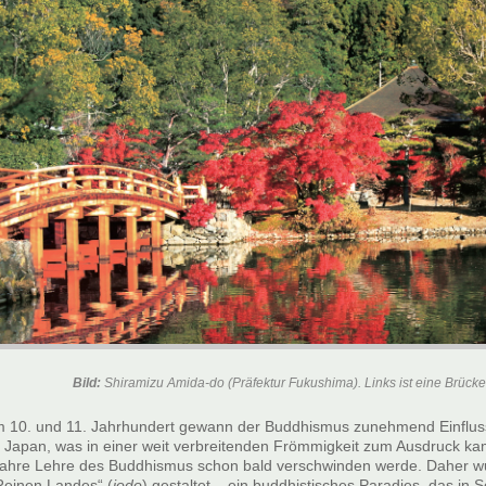
Bild:
Shiramizu Amida-do (Präfektur Fukushima). Links ist eine Brück
m 10. und 11. Jahrhundert gewann der Buddhismus zunehmend Einfluss
n Japan, was in einer weit verbreitenden Frömmigkeit zum Ausdruck ka
ahre Lehre des Buddhismus schon bald verschwinden werde. Daher w
Reinen Landes“ (
jodo
) gestaltet – ein buddhistisches Paradies, das in 