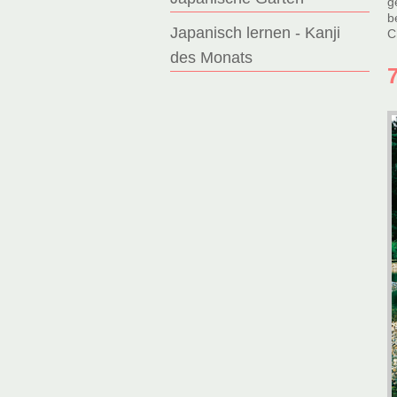
g
b
Japanisch lernen - Kanji
C
des Monats