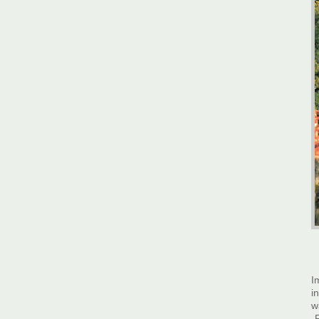
I
i
w
„