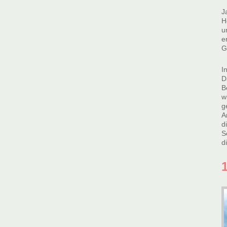
J
H
u
e
G
I
D
B
w
g
A
d
S
d