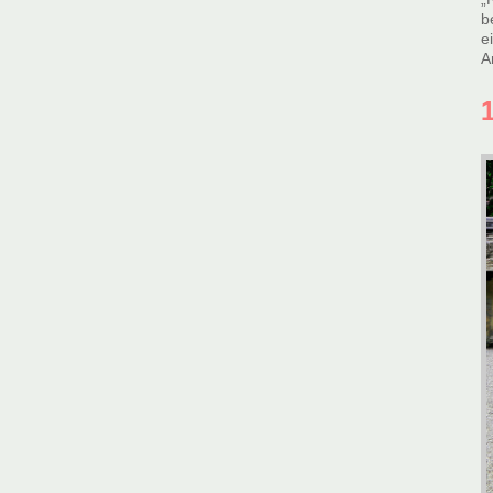
b
e
A