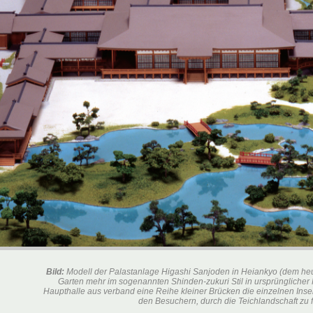
Bild:
Modell der Palastanlage Higashi Sanjoden in Heiankyo (dem heuti
Garten mehr im sogenannten
Shinden-zukuri
Stil in ursprünglicher
Haupthalle aus verband eine Reihe kleiner Brücken die einzelnen Inse
den Besuchern, durch die Teichlandschaft zu f