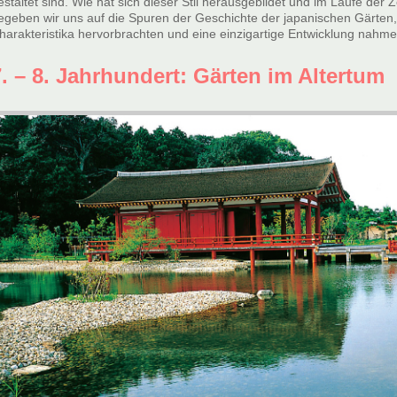
estaltet sind. Wie hat sich dieser Stil herausgebildet und im Laufe der 
egeben wir uns auf die Spuren der Geschichte der japanischen Gärten, d
harakteristika hervorbrachten und eine einzigartige Entwicklung nahme
7. – 8. Jahrhundert: Gärten im Altertum