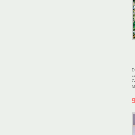
D
z
G
M