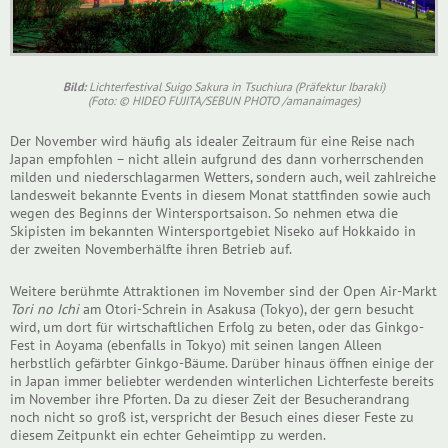
Bild:
Lichterfestival Suigo Sakura in Tsuchiura (Präfektur Ibaraki)
(Foto: © HIDEO FUJITA/SEBUN PHOTO /amanaimages)
Der November wird häufig als idealer Zeitraum für eine Reise nach
Japan empfohlen – nicht allein aufgrund des dann vorherrschenden
milden und niederschlagarmen Wetters, sondern auch, weil zahlreiche
landesweit bekannte Events in diesem Monat stattfinden sowie auch
wegen des Beginns der Wintersportsaison. So nehmen etwa die
Skipisten im bekannten Wintersportgebiet Niseko auf Hokkaido in
der zweiten Novemberhälfte ihren Betrieb auf.
Weitere berühmte Attraktionen im November sind der Open Air-Markt
Tori no Ichi
am Otori-Schrein in Asakusa (Tokyo), der gern besucht
wird, um dort für wirtschaftlichen Erfolg zu beten, oder das Ginkgo-
Fest in Aoyama (ebenfalls in Tokyo) mit seinen langen Alleen
herbstlich gefärbter Ginkgo-Bäume. Darüber hinaus öffnen einige der
in Japan immer beliebter werdenden winterlichen Lichterfeste bereits
im November ihre Pforten. Da zu dieser Zeit der Besucherandrang
noch nicht so groß ist, verspricht der Besuch eines dieser Feste zu
diesem Zeitpunkt ein echter Geheimtipp zu werden.