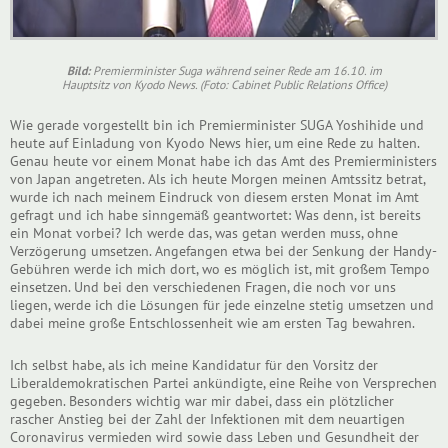
Bild:
Premierminister Suga während seiner Rede am 16.10. im
Hauptsitz von Kyodo News. (Foto: Cabinet Public Relations Office)
Wie gerade vorgestellt bin ich Premierminister SUGA Yoshihide und
heute auf Einladung von Kyodo News hier, um eine Rede zu halten.
Genau heute vor einem Monat habe ich das Amt des Premierministers
von Japan angetreten. Als ich heute Morgen meinen Amtssitz betrat,
wurde ich nach meinem Eindruck von diesem ersten Monat im Amt
gefragt und ich habe sinngemäß geantwortet: Was denn, ist bereits
ein Monat vorbei? Ich werde das, was getan werden muss, ohne
Verzögerung umsetzen. Angefangen etwa bei der Senkung der Handy-
Gebühren werde ich mich dort, wo es möglich ist, mit großem Tempo
einsetzen. Und bei den verschiedenen Fragen, die noch vor uns
liegen, werde ich die Lösungen für jede einzelne stetig umsetzen und
dabei meine große Entschlossenheit wie am ersten Tag bewahren.
Ich selbst habe, als ich meine Kandidatur für den Vorsitz der
Liberaldemokratischen Partei ankündigte, eine Reihe von Versprechen
gegeben. Besonders wichtig war mir dabei, dass ein plötzlicher
rascher Anstieg bei der Zahl der Infektionen mit dem neuartigen
Coronavirus vermieden wird sowie dass Leben und Gesundheit der