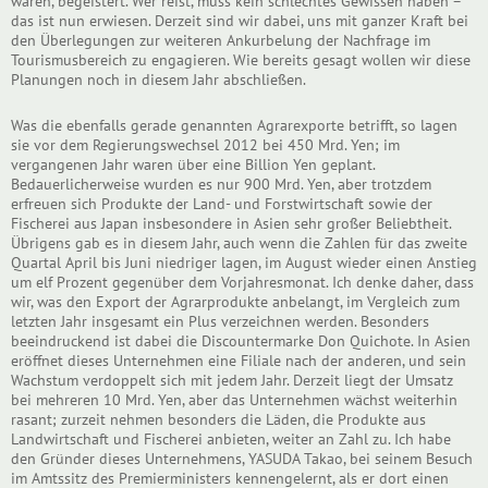
waren, begeistert. Wer reist, muss kein schlechtes Gewissen haben –
das ist nun erwiesen. Derzeit sind wir dabei, uns mit ganzer Kraft bei
den Überlegungen zur weiteren Ankurbelung der Nachfrage im
Tourismusbereich zu engagieren. Wie bereits gesagt wollen wir diese
Planungen noch in diesem Jahr abschließen.
Was die ebenfalls gerade genannten Agrarexporte betrifft, so lagen
sie vor dem Regierungswechsel 2012 bei 450 Mrd. Yen; im
vergangenen Jahr waren über eine Billion Yen geplant.
Bedauerlicherweise wurden es nur 900 Mrd. Yen, aber trotzdem
erfreuen sich Produkte der Land- und Forstwirtschaft sowie der
Fischerei aus Japan insbesondere in Asien sehr großer Beliebtheit.
Übrigens gab es in diesem Jahr, auch wenn die Zahlen für das zweite
Quartal April bis Juni niedriger lagen, im August wieder einen Anstieg
um elf Prozent gegenüber dem Vorjahresmonat. Ich denke daher, dass
wir, was den Export der Agrarprodukte anbelangt, im Vergleich zum
letzten Jahr insgesamt ein Plus verzeichnen werden. Besonders
beeindruckend ist dabei die Discountermarke Don Quichote. In Asien
eröffnet dieses Unternehmen eine Filiale nach der anderen, und sein
Wachstum verdoppelt sich mit jedem Jahr. Derzeit liegt der Umsatz
bei mehreren 10 Mrd. Yen, aber das Unternehmen wächst weiterhin
rasant; zurzeit nehmen besonders die Läden, die Produkte aus
Landwirtschaft und Fischerei anbieten, weiter an Zahl zu. Ich habe
den Gründer dieses Unternehmens, YASUDA Takao, bei seinem Besuch
im Amtssitz des Premierministers kennengelernt, als er dort einen