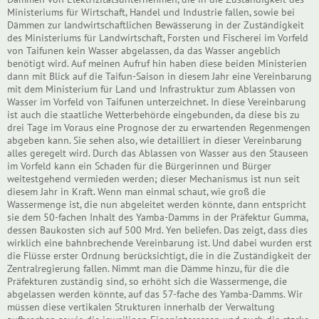
Ministeriums für Wirtschaft, Handel und Industrie fallen, sowie bei
Dämmen zur landwirtschaftlichen Bewässerung in der Zuständigkeit
des Ministeriums für Landwirtschaft, Forsten und Fischerei im Vorfeld
von Taifunen kein Wasser abgelassen, da das Wasser angeblich
benötigt wird. Auf meinen Aufruf hin haben diese beiden Ministerien
dann mit Blick auf die Taifun-Saison in diesem Jahr eine Vereinbarung
mit dem Ministerium für Land und Infrastruktur zum Ablassen von
Wasser im Vorfeld von Taifunen unterzeichnet. In diese Vereinbarung
ist auch die staatliche Wetterbehörde eingebunden, da diese bis zu
drei Tage im Voraus eine Prognose der zu erwartenden Regenmengen
abgeben kann. Sie sehen also, wie detailliert in dieser Vereinbarung
alles geregelt wird. Durch das Ablassen von Wasser aus den Stauseen
im Vorfeld kann ein Schaden für die Bürgerinnen und Bürger
weitestgehend vermieden werden; dieser Mechanismus ist nun seit
diesem Jahr in Kraft. Wenn man einmal schaut, wie groß die
Wassermenge ist, die nun abgeleitet werden könnte, dann entspricht
sie dem 50-fachen Inhalt des Yamba-Damms in der Präfektur Gumma,
dessen Baukosten sich auf 500 Mrd. Yen beliefen. Das zeigt, dass dies
wirklich eine bahnbrechende Vereinbarung ist. Und dabei wurden erst
die Flüsse erster Ordnung berücksichtigt, die in die Zuständigkeit der
Zentralregierung fallen. Nimmt man die Dämme hinzu, für die die
Präfekturen zuständig sind, so erhöht sich die Wassermenge, die
abgelassen werden könnte, auf das 57-fache des Yamba-Damms. Wir
müssen diese vertikalen Strukturen innerhalb der Verwaltung