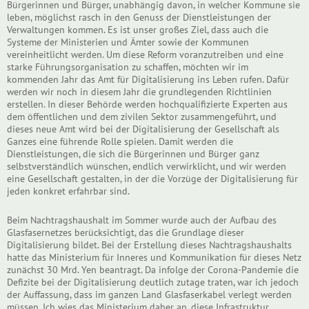
Bürgerinnen und Bürger, unabhängig davon, in welcher Kommune sie
leben, möglichst rasch in den Genuss der Dienstleistungen der
Verwaltungen kommen. Es ist unser großes Ziel, dass auch die
Systeme der Ministerien und Ämter sowie der Kommunen
vereinheitlicht werden. Um diese Reform voranzutreiben und eine
starke Führungsorganisation zu schaffen, möchten wir im
kommenden Jahr das Amt für Digitalisierung ins Leben rufen. Dafür
werden wir noch in diesem Jahr die grundlegenden Richtlinien
erstellen. In dieser Behörde werden hochqualifizierte Experten aus
dem öffentlichen und dem zivilen Sektor zusammengeführt, und
dieses neue Amt wird bei der Digitalisierung der Gesellschaft als
Ganzes eine führende Rolle spielen. Damit werden die
Dienstleistungen, die sich die Bürgerinnen und Bürger ganz
selbstverständlich wünschen, endlich verwirklicht, und wir werden
eine Gesellschaft gestalten, in der die Vorzüge der Digitalisierung für
jeden konkret erfahrbar sind.
Beim Nachtragshaushalt im Sommer wurde auch der Aufbau des
Glasfasernetzes berücksichtigt, das die Grundlage dieser
Digitalisierung bildet. Bei der Erstellung dieses Nachtragshaushalts
hatte das Ministerium für Inneres und Kommunikation für dieses Netz
zunächst 30 Mrd. Yen beantragt. Da infolge der Corona-Pandemie die
Defizite bei der Digitalisierung deutlich zutage traten, war ich jedoch
der Auffassung, dass im ganzen Land Glasfaserkabel verlegt werden
müssen. Ich wies das Ministerium daher an, diese Infrastruktur