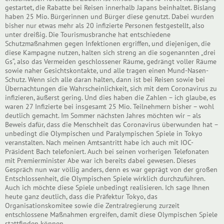
gestartet, die Rabatte bei Reisen innerhalb Japans beinhaltet. Bislang
haben 25 Mio. Bürgerinnen und Bürger diese genutzt. Dabei wurden
bisher nur etwas mehr als 20 infizierte Personen festgestellt, also
unter dreißig. Die Tourismusbranche hat entschiedene
Schutzmaßnahmen gegen Infektionen ergriffen, und diejenigen, die
diese Kampagne nutzen, halten sich streng an die sogenannten „drei
Gs“, also das Vermeiden geschlossener Räume, gedrängt voller Räume
sowie naher Gesichtskontakte, und alle tragen einen Mund-Nasen-
Schutz. Wenn sich alle daran halten, dann ist bei Reisen sowie bei
Übernachtungen die Wahrscheinlichkeit, sich mit dem Coronavirus zu
infizieren, äußerst gering. Und dies haben die Zahlen – ich glaube, es
waren 27 Infizierte bei insgesamt 25 Mio. Teilnehmern bisher – wohl
deutlich gemacht. Im Sommer nächsten Jahres möchten wir – als
Beweis dafür, dass die Menschheit das Coronavirus überwunden hat –
unbedingt die Olympischen und Paralympischen Spiele in Tokyo
veranstalten. Nach meinen Amtsantritt habe ich auch mit IOC-
Präsident Bach telefoniert. Auch bei seinen vorherigen Telefonaten
mit Premierminister Abe war ich bereits dabei gewesen. Dieses
Gespräch nun war völlig anders, denn es war geprägt von der großen
Entschlossenheit, die Olympischen Spiele wirklich durchzuführen.
Auch ich möchte diese Spiele unbedingt realisieren. Ich sage Ihnen
heute ganz deutlich, dass die Präfektur Tokyo, das
Organisationskomitee sowie die Zentralregierung zurzeit
entschlossene Maßnahmen ergreifen, damit diese Olympischen Spiele
stattfinden können.