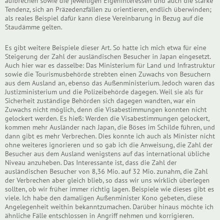
aufbrechen sowie die jeweiligen Eigeninteressen und auch die starke
Tendenz, sich an Präzedenzfällen zu orientieren, endlich überwinden;
als reales Beispiel dafür kann diese Vereinbarung in Bezug auf die
Staudämme gelten.
Es gibt weitere Beispiele dieser Art. So hatte ich mich etwa für eine
Steigerung der Zahl der ausländischen Besucher in Japan eingesetzt.
Auch hier war es dasselbe: Das Ministerium für Land und Infrastruktur
sowie die Tourismusbehörde strebten einen Zuwachs von Besuchern
aus dem Ausland an, ebenso das Außenministerium. Jedoch waren das
Justizministerium und die Polizeibehörde dagegen. Weil sie als für
Sicherheit zuständige Behörden sich dagegen wandten, war ein
Zuwachs nicht möglich, denn die Visabestimmungen konnten nicht
gelockert werden. Es hieß: Werden die Visabestimmungen gelockert,
kommen mehr Ausländer nach Japan, die Böses im Schilde führen, und
dann gibt es mehr Verbrechen. Dies konnte ich auch als Minister nicht
ohne weiteres ignorieren und so gab ich die Anweisung, die Zahl der
Besucher aus dem Ausland wenigstens auf das international übliche
Niveau anzuheben. Das Interessante ist, dass die Zahl der
ausländischen Besucher von 8,36 Mio. auf 32 Mio. zunahm, die Zahl
der Verbrechen aber gleich blieb, so dass wir uns wirklich überlegen
sollten, ob wir früher immer richtig lagen. Beispiele wie dieses gibt es
viele. Ich habe den damaligen Außenminister Kono gebeten, diese
Angelegenheit weithin bekanntzumachen. Darüber hinaus möchte ich
ähnliche Fälle entschlossen in Angriff nehmen und korrigieren.