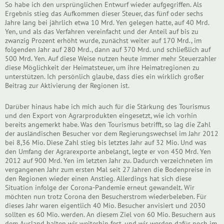
So habe ich den ursprünglichen Entwurf wieder aufgegriffen. Als
Ergebnis stieg das Aufkommen dieser Steuer, das fünf oder sechs
Jahre lang bei jährlich etwa 10 Mrd. Yen gelegen hatte, auf 40 Mrd.
Yen, und als das Verfahren vereinfacht und der Anteil auf bis zu
zwanzig Prozent erhöht wurde, zunächst weiter auf 170 Mrd., im
folgenden Jahr auf 280 Mrd., dann auf 370 Mrd. und schließlich auf
500 Mrd. Yen. Auf diese Weise nutzen heute immer mehr Steuerzahler
diese Möglichkeit der Heimatsteuer, um ihre Heimatregionen zu
unterstützen. Ich persönlich glaube, dass dies ein wirklich großer
Beitrag zur Aktivierung der Regionen ist.
Darüber hinaus habe ich mich auch für die Stärkung des Tourismus
und den Export von Agrarprodukten eingesetzt, wie ich vorhin
bereits angemerkt habe. Was den Tourismus betrifft, so lag die Zahl
der ausländischen Besucher vor dem Regierungswechsel im Jahr 2012
bei 8,36 Mio. Diese Zahl stieg bis letztes Jahr auf 32 Mio. Und was
den Umfang der Agrarexporte anbelangt, legte er von 450 Mrd. Yen
2012 auf 900 Mrd. Yen im letzten Jahr zu. Dadurch verzeichneten im
vergangenen Jahr zum ersten Mal seit 27 Jahren die Bodenpreise in
den Regionen wieder einen Anstieg. Allerdings hat sich diese
Situation infolge der Corona-Pandemie erneut gewandelt. Wir
möchten nun trotz Corona den Besucherstrom wiederbeleben. Für
dieses Jahr waren eigentlich 40 Mio. Besucher anvisiert und 2030
sollten es 60 Mio. werden. An diesem Ziel von 60 Mio. Besuchern aus
dem Ausland halten wir weiterhin fest, und wir werden dafür noch im