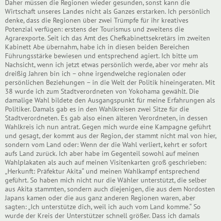
Daher müssen die Regionen wieder gesunden, sonst kann die
Wirtschaft unseres Landes nicht als Ganzes erstarken. Ich persönlich
denke, dass die Regionen über zwei Trümpfe für ihr kreatives
Potenzial verfügen: erstens der Tourismus und zweitens die
Agrarexporte. Seit ich das Amt des Chefkabinettsekretärs im zweiten
Kabinett Abe übernahm, habe ich in diesen beiden Bereichen
Führungsstärke bewiesen und entsprechend agiert. Ich bitte um
Nachsicht, wenn ich jetzt etwas persönlich werde, aber vor mehr als
dreißig Jahren bin ich – ohne irgendwelche regionalen oder
persönlichen Beziehungen – in die Welt der Politik hineingeraten. Mit
38 wurde ich zum Stadtverordneten von Yokohama gewählt. Die
damalige Wahl bildete den Ausgangspunkt für meine Erfahrungen als
Politiker. Damals gab es in den Wahlkreisen zwei Sitze für die
Stadtverordneten. Es gab also einen älteren Verordneten, in dessen
Wahlkreis ich nun antrat. Gegen mich wurde eine Kampagne geführt
und gesagt, der kommt aus der Region, der stammt nicht mal von hier,
sondern vom Land oder: Wenn der die Wahl verliert, kehrt er sofort
aufs Land zurück. Ich aber habe im Gegenteil sowohl auf meinen
Wahlplakaten als auch auf meinen Visitenkarten groß geschrieben:
„Herkunft: Präfektur Akita“ und meinen Wahlkampf entsprechend
geführt. So haben mich nicht nur die Wähler unterstützt, die selber
aus Akita stammten, sondern auch diejenigen, die aus dem Nordosten
Japans kamen oder die aus ganz anderen Regionen waren, aber
sagten: „Ich unterstütze dich, weil ich auch vom Land komme.“ So
wurde der Kreis der Unterstützer schnell größer. Dass ich damals