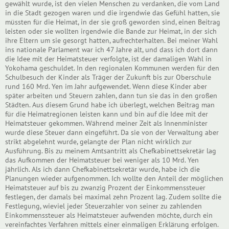
gewählt wurde, ist den vielen Menschen zu verdanken, die vom Land
in die Stadt gezogen waren und die irgendwie das Gefühl hatten, sie
müssten für die Heimat, in der sie groß geworden sind, einen Beitrag
leisten oder sie wollten irgendwie die Bande zur Heimat, in der sich
ihre Eltern um sie gesorgt hatten, aufrechterhalten. Bei meiner Wahl
ins nationale Parlament war ich 47 Jahre alt, und dass ich dort dann
die Idee mit der Heimatsteuer verfolgte, ist der damaligen Wahl in
Yokohama geschuldet. In den regionalen Kommunen werden für den
Schulbesuch der Kinder als Träger der Zukunft bis zur Oberschule
rund 160 Mrd. Yen im Jahr aufgewendet. Wenn diese Kinder aber
später arbeiten und Steuern zahlen, dann tun sie das in den großen
Städten. Aus diesem Grund habe ich überlegt, welchen Beitrag man
für die Heimatregionen leisten kann und bin auf die Idee mit der
Heimatsteuer gekommen. Während meiner Zeit als Innenminister
wurde diese Steuer dann eingeführt. Da sie von der Verwaltung aber
strikt abgelehnt wurde, gelangte der Plan nicht wirklich zur
Ausführung. Bis zu meinem Amtsantritt als Chefkabinettsekretär lag
das Aufkommen der Heimatsteuer bei weniger als 10 Mrd. Yen
jährlich. Als ich dann Chefkabinettsekretär wurde, habe ich die
Planungen wieder aufgenommen. Ich wollte den Anteil der möglichen
Heimatsteuer auf bis zu zwanzig Prozent der Einkommenssteuer
festlegen, der damals bei maximal zehn Prozent lag. Zudem sollte die
Festlegung, wieviel jeder Steuerzahler von seiner zu zahlenden
Einkommenssteuer als Heimatsteuer aufwenden möchte, durch ein
vereinfachtes Verfahren mittels einer einmaligen Erklärung erfolgen.