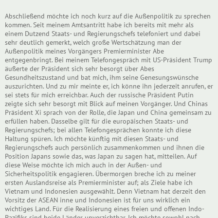
Abschließend möchte ich noch kurz auf die Außenpolitik zu sprechen
kommen. Seit meinem Amtsantritt habe ich bereits mit mehr als
einem Dutzend Staats- und Regierungschefs telefoniert und dabei
sehr deutlich gemerkt, welch große Wertschätzung man der
Außenpolitik meines Vorgängers Premierminister Abe
entgegenbringt. Bei meinem Telefongespräch mit US-Präsident Trump
äußerte der Präsident sich sehr besorgt über Abes
Gesundheitszustand und bat mich, ihm seine Genesungswünsche
auszurichten. Und zu mir meinte er, ich könne ihn jederzeit anrufen, er
sei stets für mich erreichbar. Auch der russische Präsident Putin
zeigte sich sehr besorgt mit Blick auf meinen Vorgänger. Und Chinas
Präsident Xi sprach von der Rolle, die Japan und China gemeinsam zu
erfüllen haben. Dasselbe gilt für die europäischen Staats- und
Regierungschefs; bei allen Telefongesprächen konnte ich diese
Haltung spüren. Ich möchte künftig mit diesen Staats- und
Regierungschefs auch persönlich zusammenkommen und ihnen die
Position Japans sowie das, was Japan zu sagen hat, mitteilen. Auf
diese Weise möchte ich mich auch in der Außen- und
Sicherheitspolitik engagieren. Übermorgen breche ich zu meiner
ersten Auslandsreise als Premierminister auf; als Ziele habe ich
Vietnam und Indonesien ausgewählt. Denn Vietnam hat derzeit den
Vorsitz der ASEAN inne und Indonesien ist für uns wirklich ein
wichtiges Land. Für die Realisierung eines freien und offenen Indo-
Pazifiks sind beide Länder unverzichtbar. Ich möchte sowohl nach