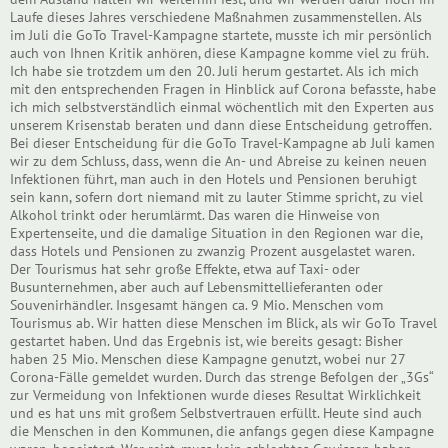
Laufe dieses Jahres verschiedene Maßnahmen zusammenstellen. Als
im Juli die GoTo Travel-Kampagne startete, musste ich mir persönlich
auch von Ihnen Kritik anhören, diese Kampagne komme viel zu früh.
Ich habe sie trotzdem um den 20. Juli herum gestartet. Als ich mich
mit den entsprechenden Fragen in Hinblick auf Corona befasste, habe
ich mich selbstverständlich einmal wöchentlich mit den Experten aus
unserem Krisenstab beraten und dann diese Entscheidung getroffen.
Bei dieser Entscheidung für die GoTo Travel-Kampagne ab Juli kamen
wir zu dem Schluss, dass, wenn die An- und Abreise zu keinen neuen
Infektionen führt, man auch in den Hotels und Pensionen beruhigt
sein kann, sofern dort niemand mit zu lauter Stimme spricht, zu viel
Alkohol trinkt oder herumlärmt. Das waren die Hinweise von
Expertenseite, und die damalige Situation in den Regionen war die,
dass Hotels und Pensionen zu zwanzig Prozent ausgelastet waren.
Der Tourismus hat sehr große Effekte, etwa auf Taxi- oder
Busunternehmen, aber auch auf Lebensmittellieferanten oder
Souvenirhändler. Insgesamt hängen ca. 9 Mio. Menschen vom
Tourismus ab. Wir hatten diese Menschen im Blick, als wir GoTo Travel
gestartet haben. Und das Ergebnis ist, wie bereits gesagt: Bisher
haben 25 Mio. Menschen diese Kampagne genutzt, wobei nur 27
Corona-Fälle gemeldet wurden. Durch das strenge Befolgen der „3Gs“
zur Vermeidung von Infektionen wurde dieses Resultat Wirklichkeit
und es hat uns mit großem Selbstvertrauen erfüllt. Heute sind auch
die Menschen in den Kommunen, die anfangs gegen diese Kampagne