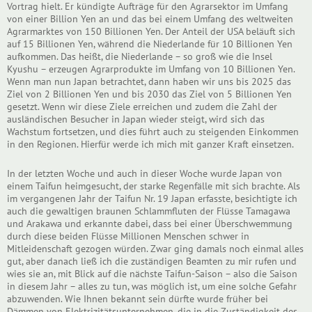
Vortrag hielt. Er kündigte Aufträge für den Agrarsektor im Umfang
von einer Billion Yen an und das bei einem Umfang des weltweiten
Agrarmarktes von 150 Billionen Yen. Der Anteil der USA beläuft sich
auf 15 Billionen Yen, während die Niederlande für 10 Billionen Yen
aufkommen. Das heißt, die Niederlande – so groß wie die Insel
Kyushu – erzeugen Agrarprodukte im Umfang von 10 Billionen Yen.
Wenn man nun Japan betrachtet, dann haben wir uns bis 2025 das
Ziel von 2 Billionen Yen und bis 2030 das Ziel von 5 Billionen Yen
gesetzt. Wenn wir diese Ziele erreichen und zudem die Zahl der
ausländischen Besucher in Japan wieder steigt, wird sich das
Wachstum fortsetzen, und dies führt auch zu steigenden Einkommen
in den Regionen. Hierfür werde ich mich mit ganzer Kraft einsetzen.
In der letzten Woche und auch in dieser Woche wurde Japan von
einem Taifun heimgesucht, der starke Regenfälle mit sich brachte. Als
im vergangenen Jahr der Taifun Nr. 19 Japan erfasste, besichtigte ich
auch die gewaltigen braunen Schlammfluten der Flüsse Tamagawa
und Arakawa und erkannte dabei, dass bei einer Überschwemmung
durch diese beiden Flüsse Millionen Menschen schwer in
Mitleidenschaft gezogen würden. Zwar ging damals noch einmal alles
gut, aber danach ließ ich die zuständigen Beamten zu mir rufen und
wies sie an, mit Blick auf die nächste Taifun-Saison – also die Saison
in diesem Jahr – alles zu tun, was möglich ist, um eine solche Gefahr
abzuwenden. Wie Ihnen bekannt sein dürfte wurde früher bei
Dämmen von Elektrizitätsunternehmen, die in die Zuständigkeit des