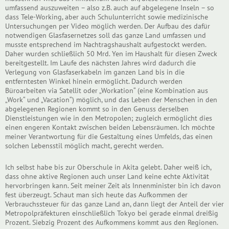
umfassend auszuweiten – also z.B. auch auf abgelegene Inseln – so
dass Tele-Working, aber auch Schulunterricht sowie medizinische
Untersuchungen per Video möglich werden. Der Aufbau des dafür
notwendigen Glasfasernetzes soll das ganze Land umfassen und
musste entsprechend im Nachtragshaushalt aufgestockt werden.
Daher wurden schließlich 50 Mrd. Yen im Haushalt für diesen Zweck
bereitgestellt. Im Laufe des nächsten Jahres wird dadurch die
Verlegung von Glasfaserkabeln im ganzen Land bis in die
entferntesten Winkel hinein ermöglicht. Dadurch werden
Büroarbeiten via Satellit oder „Workation“ (eine Kombination aus
„Work“ und „Vacation“) möglich, und das Leben der Menschen in den
abgelegenen Regionen kommt so in den Genuss derselben
Dienstleistungen wie in den Metropolen; zugleich ermöglicht dies
einen engeren Kontakt zwischen beiden Lebensräumen. Ich möchte
meiner Verantwortung für die Gestaltung eines Umfelds, das einen
solchen Lebensstil möglich macht, gerecht werden.
Ich selbst habe bis zur Oberschule in Akita gelebt. Daher weiß ich,
dass ohne aktive Regionen auch unser Land keine echte Aktivität
hervorbringen kann. Seit meiner Zeit als Innenminister bin ich davon
fest überzeugt. Schaut man sich heute das Aufkommen der
Verbrauchssteuer für das ganze Land an, dann liegt der Anteil der vier
Metropolpräfekturen einschließlich Tokyo bei gerade einmal dreißig
Prozent. Siebzig Prozent des Aufkommens kommt aus den Regionen.