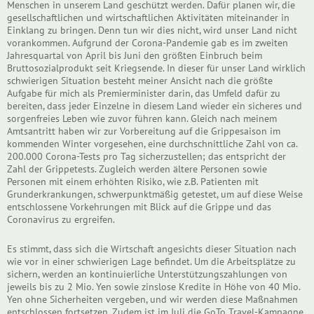
Menschen in unserem Land geschützt werden. Dafür planen wir, die
gesellschaftlichen und wirtschaftlichen Aktivitäten miteinander in
Einklang zu bringen. Denn tun wir dies nicht, wird unser Land nicht
vorankommen. Aufgrund der Corona-Pandemie gab es im zweiten
Jahresquartal von April bis Juni den größten Einbruch beim
Bruttosozialprodukt seit Kriegsende. In dieser für unser Land wirklich
schwierigen Situation besteht meiner Ansicht nach die größte
Aufgabe für mich als Premierminister darin, das Umfeld dafür zu
bereiten, dass jeder Einzelne in diesem Land wieder ein sicheres und
sorgenfreies Leben wie zuvor führen kann. Gleich nach meinem
Amtsantritt haben wir zur Vorbereitung auf die Grippesaison im
kommenden Winter vorgesehen, eine durchschnittliche Zahl von ca.
200.000 Corona-Tests pro Tag sicherzustellen; das entspricht der
Zahl der Grippetests. Zugleich werden ältere Personen sowie
Personen mit einem erhöhten Risiko, wie z.B. Patienten mit
Grunderkrankungen, schwerpunktmäßig getestet, um auf diese Weise
entschlossene Vorkehrungen mit Blick auf die Grippe und das
Coronavirus zu ergreifen.
Es stimmt, dass sich die Wirtschaft angesichts dieser Situation nach
wie vor in einer schwierigen Lage befindet. Um die Arbeitsplätze zu
sichern, werden an kontinuierliche Unterstützungszahlungen von
jeweils bis zu 2 Mio. Yen sowie zinslose Kredite in Höhe von 40 Mio.
Yen ohne Sicherheiten vergeben, und wir werden diese Maßnahmen
entschlossen fortsetzen. Zudem ist im Juli die GoTo Travel-Kampagne