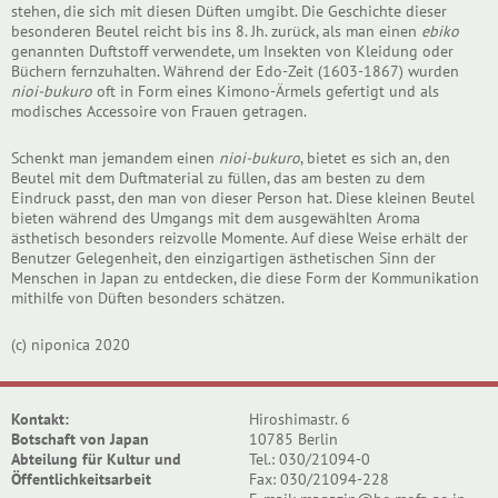
stehen, die sich mit diesen Düften umgibt. Die Geschichte dieser
besonderen Beutel reicht bis ins 8. Jh. zurück, als man einen
ebiko
genannten Duftstoff verwendete, um Insekten von Kleidung oder
Büchern fernzuhalten. Während der Edo-Zeit (1603-1867) wurden
nioi-bukuro
oft in Form eines Kimono-Ärmels gefertigt und als
modisches Accessoire von Frauen getragen.
Schenkt man jemandem einen
nioi-bukuro
, bietet es sich an, den
Beutel mit dem Duftmaterial zu füllen, das am besten zu dem
Eindruck passt, den man von dieser Person hat. Diese kleinen Beutel
bieten während des Umgangs mit dem ausgewählten Aroma
ästhetisch besonders reizvolle Momente. Auf diese Weise erhält der
Benutzer Gelegenheit, den einzigartigen ästhetischen Sinn der
Menschen in Japan zu entdecken, die diese Form der Kommunikation
mithilfe von Düften besonders schätzen.
(c) niponica 2020
Kontakt:
Hiroshimastr. 6
Botschaft von Japan
10785 Berlin
Abteilung für Kultur und
Tel.: 030/21094-0
Öffentlichkeitsarbeit
Fax: 030/21094-228