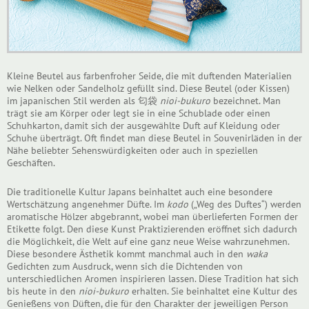
Kleine Beutel aus farbenfroher Seide, die mit duftenden Materialien
wie Nelken oder Sandelholz gefüllt sind. Diese Beutel (oder Kissen)
im japanischen Stil werden als 匂袋
nioi-bukuro
bezeichnet. Man
trägt sie am Körper oder legt sie in eine Schublade oder einen
Schuhkarton, damit sich der ausgewählte Duft auf Kleidung oder
Schuhe überträgt. Oft findet man diese Beutel in Souvenirläden in der
Nähe beliebter Sehenswürdigkeiten oder auch in speziellen
Geschäften.
Die traditionelle Kultur Japans beinhaltet auch eine besondere
Wertschätzung angenehmer Düfte. Im
kodo
(„Weg des Duftes“) werden
aromatische Hölzer abgebrannt, wobei man überlieferten Formen der
Etikette folgt. Den diese Kunst Praktizierenden eröffnet sich dadurch
die Möglichkeit, die Welt auf eine ganz neue Weise wahrzunehmen.
Diese besondere Ästhetik kommt manchmal auch in den
waka
Gedichten zum Ausdruck, wenn sich die Dichtenden von
unterschiedlichen Aromen inspirieren lassen. Diese Tradition hat sich
bis heute in den
nioi-bukuro
erhalten. Sie beinhaltet eine Kultur des
Genießens von Düften, die für den Charakter der jeweiligen Person