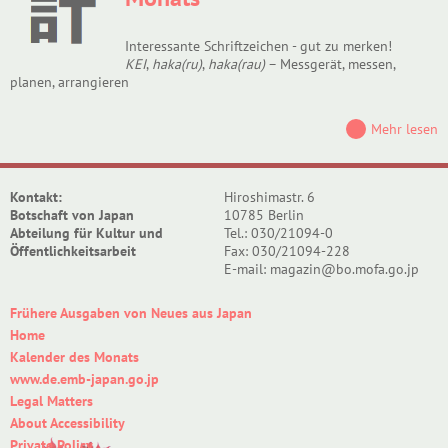
Interessante Schriftzeichen - gut zu merken!
KEI
,
haka(ru)
,
haka(rau)
– Messgerät, messen,
planen, arrangieren
Mehr lesen
Kontakt:
Hiroshimastr. 6
Botschaft von Japan
10785 Berlin
Abteilung für Kultur und
Tel.: 030/21094-0
Öffentlichkeitsarbeit
Fax: 030/21094-228
E-mail: magazin@bo.mofa.go.jp
Frühere Ausgaben von Neues aus Japan
Home
Kalender des Monats
www.de.emb-japan.go.jp
Legal Matters
About Accessibility
Private Policy