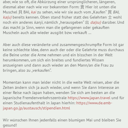
aber, wie so oft, die Abkürzung einer ursprünglicheren, längeren,
diesmal aber nach wie vor bekannten Form: 賣 Hier ist unten die
Muschel 貝 BAI,
kai
zu sehen, wie wir sie auch vom „Kaufen“ 買
BAI
,
ka(u)
bereits kennen. Oben stand früher statt des Gelehrten 士 wohl
noch ein anderes
kanji
, nämlich „herausgeben“ 出
da(su)
darüber. Und
das macht ja Sinn, wenn man die gefangenen oder gekauften
Muscheln auch alle wieder ausgibt bzw. verkauft …
Aber auch diese veränderte und zusammengeschrumpfte Form ist gar
keine schlechte Idee, denn auch der oder die Gelehrte muss durchaus
die Beine unter die Arme nehmen und ein bisschen in der Welt
herumkommen, um sich ein breites und fundiertes Wissen
anzueignen und dann auch wieder an den Mann/an die Frau zu
bringen, also zu „verkaufen“.
Momentan kann man leider nicht in die weite Welt reisen, aber die
Zeiten ändern sich ja auch wieder, und wenn Sie dann Interesse an
einer Reise nach Japan haben, wenden Sie sich am besten an die
Japanische Fremdenverkehrszentrale
https://www.japan.travel
und für
einen Studienaufenthalt in Japan hierhin:
https://www.de.emb-
japan.go.jp/austausch/stipendien.html
Wir wünschen Ihnen jedenfalls einen blumigen Mai und bleiben Sie
gesund!