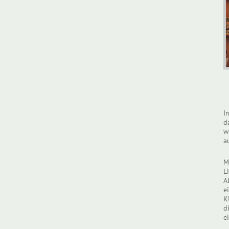
I
d
w
a
M
L
A
e
K
d
e