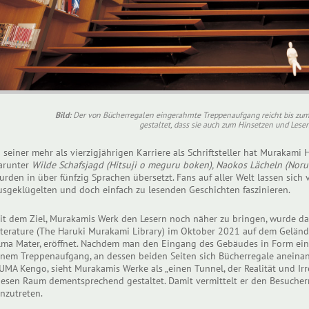
Bild:
Der von Bücherregalen eingerahmte Treppenaufgang reicht bis zum 
gestaltet, dass sie auch zum Hinsetzen und Lesen
n seiner mehr als vierzigjährigen Karriere als Schriftsteller hat Murakami
arunter
Wilde Schafsjagd (Hitsuji o meguru boken), Naokos Lächeln (Noru
urden in über fünfzig Sprachen übersetzt. Fans auf aller Welt lassen sich 
usgeklügelten und doch einfach zu lesenden Geschichten faszinieren.
it dem Ziel, Murakamis Werk den Lesern noch näher zu bringen, wurde da
iterature (The Haruki Murakami Library) im Oktober 2021 auf dem Gelände
lma Mater, eröffnet. Nachdem man den Eingang des Gebäudes in Form eine
inem Treppenaufgang, an dessen beiden Seiten sich Bücherregale aneinan
UMA Kengo, sieht Murakamis Werke als „einen Tunnel, der Realität und Irr
iesen Raum dementsprechend gestaltet. Damit vermittelt er den Besucher
inzutreten.