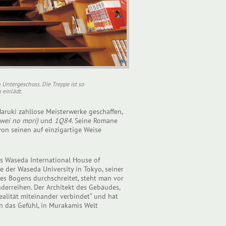
Untergeschoss. Die Treppe ist so
 einlädt.
 Haruki zahllose Meisterwerke geschaffen,
wei no mori)
und
1Q84
. Seine Romane
von seinen auf einzigartige Weise
s Waseda International House of
 der Waseda University in Tokyo, seiner
s Bogens durchschreitet, steht man vor
derreihen. Der Architekt des Gebäudes,
ealität miteinander verbindet“ und hat
n das Gefühl, in Murakamis Welt