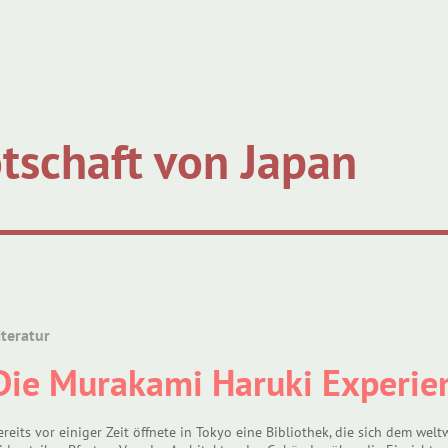
tschaft von Japan
iteratur
Die Murakami Haruki Experie
ereits vor einiger Zeit öffnete in Tokyo eine Bibliothek, die sich dem w