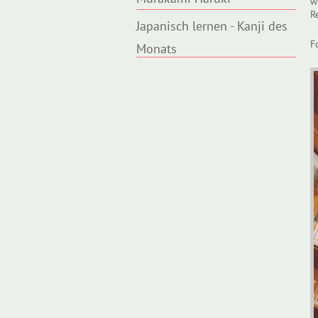
w
R
Japanisch lernen - Kanji des
F
Monats