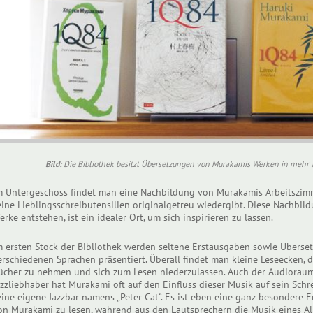
Bild:
Die Bibliothek besitzt Übersetzungen von Murakamis Werken in mehr a
m Untergeschoss findet man eine Nachbildung von Murakamis Arbeitszimm
eine Lieblingsschreibutensilien originalgetreu wiedergibt. Diese Nachbi
erke entstehen, ist ein idealer Ort, um sich inspirieren zu lassen.
m ersten Stock der Bibliothek werden seltene Erstausgaben sowie Übers
erschiedenen Sprachen präsentiert. Überall findet man kleine Leseecken, di
ücher zu nehmen und sich zum Lesen niederzulassen. Auch der Audioraum bi
azzliebhaber hat Murakami oft auf den Einfluss dieser Musik auf sein Sch
eine eigene Jazzbar namens „Peter Cat“. Es ist eben eine ganz besondere 
on Murakami zu lesen, während aus den Lautsprechern die Musik eines 