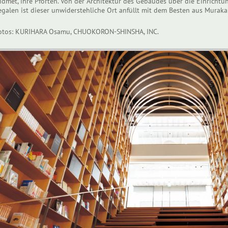
idmet, ihre Pforten. Von der Architektur des Gebäudes über die Einrichtu
egalen ist dieser unwiderstehliche Ort anfüllt mit dem Besten aus Murakam
otos: KURIHARA Osamu, CHUOKORON-SHINSHA, INC.