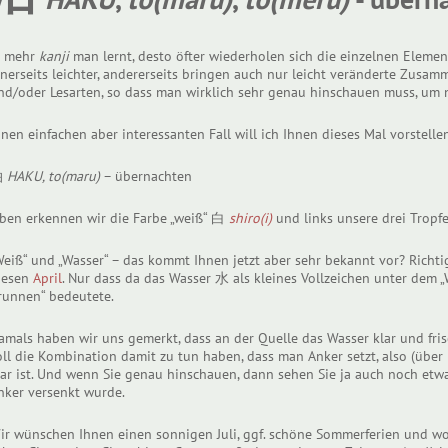
e mehr
kanji
man lernt, desto öfter wiederholen sich die einzelnen Elem
inerseits leichter, andererseits bringen auch nur leicht veränderte Zu
nd/oder Lesarten, so dass man wirklich sehr genau hinschauen muss, um n
inen einfachen aber interessanten Fall will ich Ihnen dieses Mal vorstellen
泊
HAKU, to(maru)
– übernachten
ben erkennen wir die Farbe „weiß“ 白
shiro(i)
und links unsere drei Tropf
Weiß“ und „Wasser“ – das kommt Ihnen jetzt aber sehr bekannt vor? Richti
iesen
April
. Nur dass da das Wasser 水 als kleines Vollzeichen unter dem
runnen“ bedeutete.
amals haben wir uns gemerkt, dass an der Quelle das Wasser klar und frisc
oll die Kombination damit zu tun haben, dass man Anker setzt, also (über
lar ist. Und wenn Sie genau hinschauen, dann sehen Sie ja auch noch etwa
nker versenkt wurde.
ir wünschen Ihnen einen sonnigen Juli, ggf. schöne Sommerferien und w