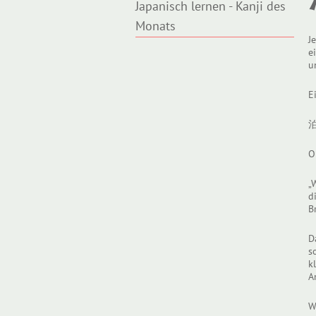
Japanisch lernen - Kanji des
Monats
J
e
u
E
O
„
d
B
D
s
k
A
W