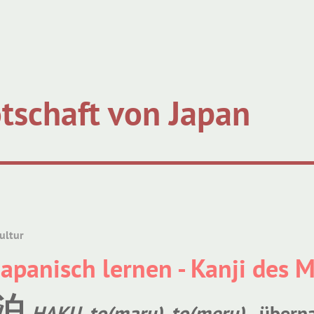
tschaft von Japan
ultur
Japanisch lernen - Kanji des 
泊
HAKU
,
to(maru)
,
to(meru)
- übern