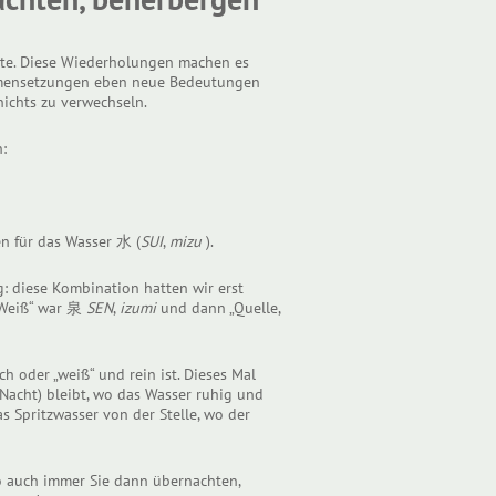
ente. Diese Wiederholungen machen es
sammensetzungen eben neue Bedeutungen
ichts zu verwechseln.
:
en für das Wasser 水 (
SUI
,
mizu
).
g: diese Kombination hatten wir erst
 „Weiß“ war 泉
SEN
,
izumi
und dann „Quelle,
h oder „weiß“ und rein ist. Dieses Mal
 Nacht) bleibt, wo das Wasser ruhig und
s Spritzwasser von der Stelle, wo der
o auch immer Sie dann übernachten,