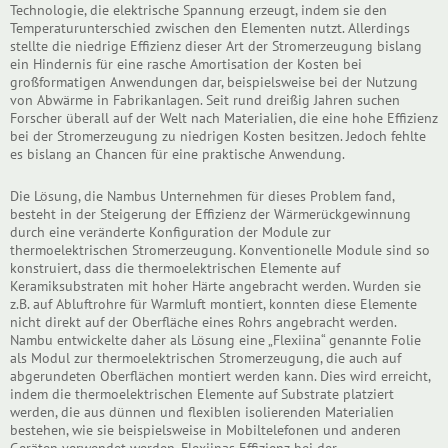
Technologie, die elektrische Spannung erzeugt, indem sie den
Temperaturunterschied zwischen den Elementen nutzt. Allerdings
stellte die niedrige Effizienz dieser Art der Stromerzeugung bislang
ein Hindernis für eine rasche Amortisation der Kosten bei
großformatigen Anwendungen dar, beispielsweise bei der Nutzung
von Abwärme in Fabrikanlagen. Seit rund dreißig Jahren suchen
Forscher überall auf der Welt nach Materialien, die eine hohe Effizienz
bei der Stromerzeugung zu niedrigen Kosten besitzen. Jedoch fehlte
es bislang an Chancen für eine praktische Anwendung.
Die Lösung, die Nambus Unternehmen für dieses Problem fand,
besteht in der Steigerung der Effizienz der Wärmerückgewinnung
durch eine veränderte Konfiguration der Module zur
thermoelektrischen Stromerzeugung. Konventionelle Module sind so
konstruiert, dass die thermoelektrischen Elemente auf
Keramiksubstraten mit hoher Härte angebracht werden. Wurden sie
z.B. auf Abluftrohre für Warmluft montiert, konnten diese Elemente
nicht direkt auf der Oberfläche eines Rohrs angebracht werden.
Nambu entwickelte daher als Lösung eine „Flexiina“ genannte Folie
als Modul zur thermoelektrischen Stromerzeugung, die auch auf
abgerundeten Oberflächen montiert werden kann. Dies wird erreicht,
indem die thermoelektrischen Elemente auf Substrate platziert
werden, die aus dünnen und flexiblen isolierenden Materialien
bestehen, wie sie beispielsweise in Mobiltelefonen und anderen
Geräten verwendet werden. Flexiinas Effizienz bei der