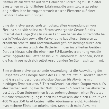
Nambu ist ein Veteran auf dem Gebiet der Forschung zu Halbleiter-
Bausteinen mit langjähriger Erfahrung, die unmittelbar zu seiner
originellen Idee beitrug, thermoelektrische Elemente auf einer
flexiblen Folie anzubringen.
Eine der vielversprechendsten potenziellen Anwendungen von
Flexiina sind sich selbst mit Strom versorgende Geräte für das
Internet der Dinge (IoT). In vielen Fabriken haben die Fortschritte bei
der IoT-Adaption sowie die Verwendung kabelloser Sensoren zu
erhöhtem Arbeits- und Kostenaufwand geführt, bedingt durch den
notwendigen Austausch der Batterien in den installierten Geräten.
Darüber hinaus schreibt eine neue EU-Batterieverordnung vor, die
Recyclingquote bei Batterien bis 2030 erheblich zu erhöhen, sodass
die Nachfrage nach sich selbstversorgenden Geräten rasch zunimmt.
Eine weitere vielversprechende Anwendung ist die Ausweitung des
Einsparens von Energie sowie der CO2-Neutralität in Fabriken. Dampf
und Gase sind besonders wichtige Quellen für Abwärme mit
niedrigen Temperaturen. E-ThermoGentek hat einen Output von 6 kW
elektrischer Leistung bei der Nutzung von 175 Grad heißer Abwärme
bestätigt. Dem Unternehmen ist es zudem gelungen, einen Prototyp
für eine Stromerzeugungseinheit zu entwickeln, die einen Output von
400 W aus 350 Grad Celsius heißer Abwärme erreicht. Kombiniert
man mehrere Einheiten miteinander, kann noch mehr Abwärme