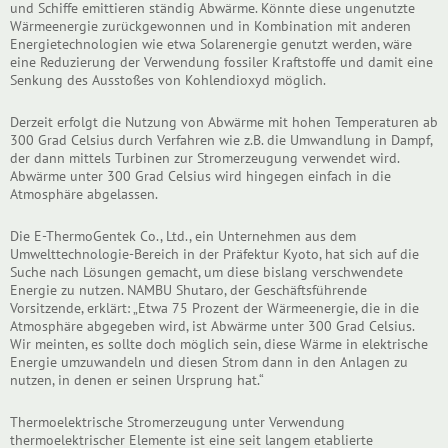
und Schiffe emittieren ständig Abwärme. Könnte diese ungenutzte
Wärmeenergie zurückgewonnen und in Kombination mit anderen
Energietechnologien wie etwa Solarenergie genutzt werden, wäre
eine Reduzierung der Verwendung fossiler Kraftstoffe und damit eine
Senkung des Ausstoßes von Kohlendioxyd möglich.
Derzeit erfolgt die Nutzung von Abwärme mit hohen Temperaturen ab
300 Grad Celsius durch Verfahren wie z.B. die Umwandlung in Dampf,
der dann mittels Turbinen zur Stromerzeugung verwendet wird.
Abwärme unter 300 Grad Celsius wird hingegen einfach in die
Atmosphäre abgelassen.
Die E-ThermoGentek Co., Ltd., ein Unternehmen aus dem
Umwelttechnologie-Bereich in der Präfektur Kyoto, hat sich auf die
Suche nach Lösungen gemacht, um diese bislang verschwendete
Energie zu nutzen. NAMBU Shutaro, der Geschäftsführende
Vorsitzende, erklärt: „Etwa 75 Prozent der Wärmeenergie, die in die
Atmosphäre abgegeben wird, ist Abwärme unter 300 Grad Celsius.
Wir meinten, es sollte doch möglich sein, diese Wärme in elektrische
Energie umzuwandeln und diesen Strom dann in den Anlagen zu
nutzen, in denen er seinen Ursprung hat.“
Thermoelektrische Stromerzeugung unter Verwendung
thermoelektrischer Elemente ist eine seit langem etablierte