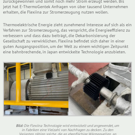
zurückgewonnen und somit noch mehr Strom erzeugt werden. Bis
jetzt hat E-ThermoGentek Anfragen von über tausend Unternehmen
erhalten, die Flexiina zur Stromerzeugung nutzen wollen.
Thermoelektrische Energie zieht zunehmend Interesse auf sich als ein
Verfahren zur Stromerzeugung, das verspricht, die Energieeffizienz zu
verbessern und dass dazu beiträgt, die Dekarbonisierung der
Gesellschaft zu verwirklichen. Flexiina befindet sich daher in einer
guten Ausgangsposition, um der Welt zu einem wichtigen Zeitpunkt
eine bahnbrechende, in Japan entwickelte Technologie anzubieten.
Bild:
Die Flexiina Technologie wird entwickelt und angewendet, um
in Fabriken eine Vielzahl von Nachfragen zu decken. Zu den
Varianten zählen solche, die an ebenflächige Wärmequellen, an