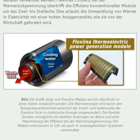
Wärmerückgewinnung übertrifft die Effizienz konventioneller Module
um das Zwei- bis Dreifache. Dies erlaubt die Umwandlung von Wärme
in Elektrizität mit einer hohen Anlagenrendite, wie sie von der
Wirtschaft gefordert wird.
Bild:
Die Grafik zeigt, wie Flexiina Module auf ein Abluftrohr in
einer Fabrik installiert werden. Die Wärmeenergie wird durch den
Temperaturunterschied zwischen der Innen- und Außenseite der
Flexiina Folie in elektrische Energie umgewandelt. Die flexible
Struktur ermöglicht ein direktes Anbringen an Rohre und eine
Maximierung der Effizienz bei der Wärmerückgewinnung. Die
Module sind sowohl in luft- als auch in wassergekühlten Systemen
verwendbar.